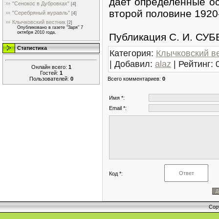
дает определенные ос
"Сенокос в Дубровках"
[4]
второй половине 1920-
"Серебряный журавль"
[4]
Клычковский вестник
[2]
Опубликовано в газете "Заря" 7
октября 2010 года.
Публикация С. И. СУ
Статистика
Категория
:
Клычковский в
|
Добавил
:
alaz
|
Рейтинг
:
Онлайн всего:
1
Гостей:
1
Пользователей:
0
Всего комментариев
:
0
Имя *:
Email *:
Код *:
Cop