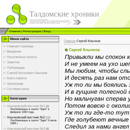
Талдомские хроники
Главная
|
Регистрация
|
Вход
Меню сайта
Главная
Сергей Клычков
Главная страница
Сергей Клычков
Введение
Привыкли мы спокон к
Населенные пункты
И не умеем на ухо ше
Заметки
Публикации
Мы любим, чтобы слы
Сергей Антонович Клычков
И десять раз нам ото
Книга памяти
Уж то ли мы боялись
Хронограф
Гостевая книга
И в гущине полесной 
Но мальчуган сперва 
Категории
Потом вовсю с околиц
Клычковский вестник №1
[9]
Опубликовано в газете "Заря" в
Уж то ли где-то тут
феврале 1993 года.
Клычковский вестник №2
Где голубеют вечные
[15]
Опубликовано в газете "Заря" 6 июля
1994 г.
Следил за нами анге
Клычковский вестник №3
[8]