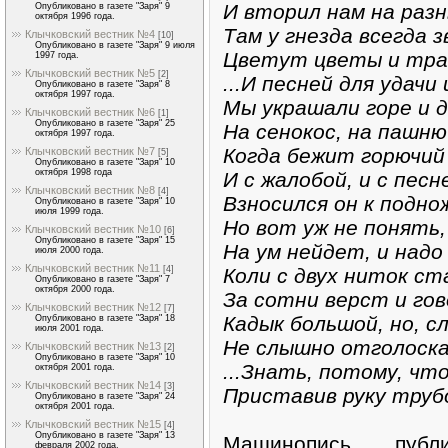
И вторил нам на разн
Опубликовано в газете "Заря" 9
октября 1996 года.
Там у гнезда всегда з
Клычковский вестник №4
[10]
Опубликовано в газете "Заря" 9 июля
Цветут цветы и трав
1997 года.
Клычковский вестник №5
[2]
...И песней для удачи 
Опубликовано в газете "Заря" 8
октября 1997 года.
Мы украшали горе и д
Клычковский вестник №6
[1]
Опубликовано в газете "Заря" 25
На сенокос, на пашню
октября 1997 года.
Когда бежит горючий 
Клычковский вестник №7
[5]
Опубликовано в газете "Заря" 10
октября 1998 года
И с жалобой, и с песн
Клычковский вестник №8
[4]
Взносился он к подно
Опубликовано в газете "Заря" 10
июля 1999 года.
Но вот уж не понять,
Клычковский вестник №10
[6]
Опубликовано в газете "Заря" 15
На ум нейдет, и надо
июля 2000 года.
Клычковский вестник №11
Коли с двух ниток ст
[4]
Опубликовано в газете "Заря" 7
октября 2000 года.
За сотни верст и гов
Клычковский вестник №12
[7]
Кадык большой, но, с
Опубликовано в газете "Заря" 18
июля 2001 года.
Не слышно отголоска
Клычковский вестник №13
[2]
Опубликовано в газете "Заря" 10
...Знать, потому, что
октября 2001 года.
Клычковский вестник №14
[3]
Приставив руку трубо
Опубликовано в газете "Заря" 24
октября 2001 года.
Клычковский вестник №15
[4]
Опубликовано в газете "Заря" 13
Машинопись публ
февраля 2002 года.