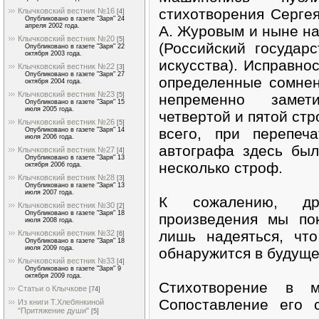
стихотворения Серге
Клычковский вестник №16
[4]
Опубликовано в газете "Заря" 24
апреля 2002 года.
А. Журовым и ныне на
Клычковский вестник №20
[5]
(Российский государ
Опубликовано в газете "Заря" 22
октября 2003 года.
искусства). Исправно
Клычковский вестник №22
[3]
Опубликовано в газете "Заря" 27
определенные сомне
октября 2004 года.
Клычковский вестник №23
непременно замет
[5]
Опубликовано в газете "Заря" 15
июля 2005 года.
четвертой и пятой стр
Клычковский вестник №26
[5]
всего, при перепеч
Опубликовано в газете "Заря" 14
июля 2006 года.
автографа здесь бы
Клычковский вестник №27
[4]
Опубликовано в газете "Заря" 13
несколько строф.
октября 2006 года.
Клычковский вестник №28
[3]
Опубликовано в газете "Заря" 13
июля 2007 года.
К сожалению, дру
Клычковский вестник №30
[2]
Опубликовано в газете "Заря" 18
произведения мы по
июля 2008 года.
лишь надеяться, чт
Клычковский вестник №32
[6]
Опубликовано в газете "Заря" 18
июля 2009 года.
обнаружится в будуще
Клычковский вестник №33
[4]
Опубликовано в газете "Заря" 9
октября 2009 года.
Стихотворение в м
Статьи о Клычкове
[74]
Сопоставление его 
Из книги Т.Хлебянкиной
"Притяжение души"
[5]