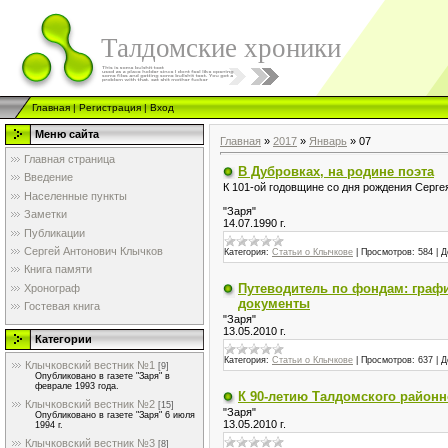
Талдомские хроники
Главная
|
Регистрация
|
Вход
Меню сайта
Главная
»
2017
»
Январь
»
07
Главная страница
В Дубровках, на родине поэта
Введение
К 101-ой годовщине со дня рождения Серге
Населенные пункты
"Заря"
Заметки
14.07.1990 г.
Публикации
Сергей Антонович Клычков
Категория:
Статьи о Клычкове
|
Просмотров:
584
|
Д
Книга памяти
Путеводитель по фондам: графи
Хронограф
документы
Гостевая книга
"Заря"
13.05.2010 г.
Категории
Категория:
Статьи о Клычкове
|
Просмотров:
637
|
Д
Клычковский вестник №1
[9]
Опубликовано в газете "Заря" в
феврале 1993 года.
​К 90-летию Талдомского районн
Клычковский вестник №2
[15]
"Заря"
Опубликовано в газете "Заря" 6 июля
13.05.2010 г.
1994 г.
Клычковский вестник №3
[8]