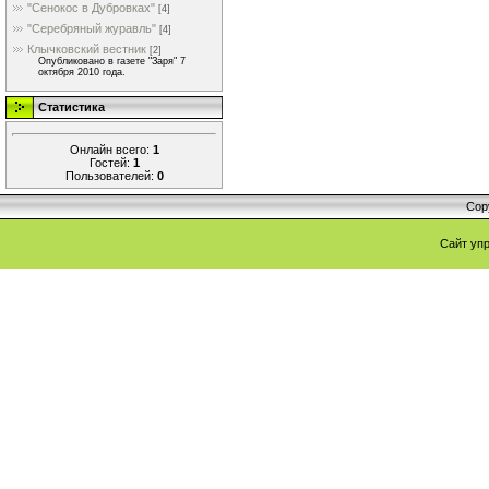
"Сенокос в Дубровках"
[4]
"Серебряный журавль"
[4]
Клычковский вестник
[2]
Опубликовано в газете "Заря" 7
октября 2010 года.
Статистика
Онлайн всего:
1
Гостей:
1
Пользователей:
0
Cop
Сайт уп