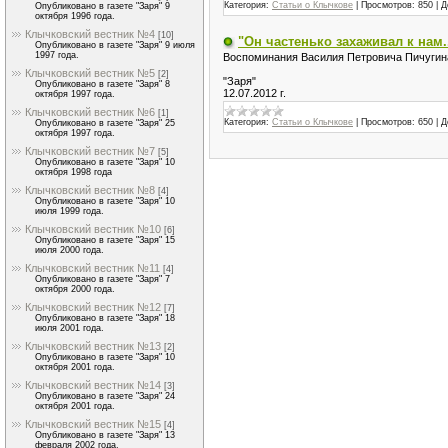
Категория:
Статьи о Клычкове
|
Просмотров:
850
|
Д
Опубликовано в газете "Заря" 9
октября 1996 года.
Клычковский вестник №4
[10]
"Он частенько захаживал к нам..
Опубликовано в газете "Заря" 9 июля
1997 года.
Воспоминания Василия Петровича Пичугина
Клычковский вестник №5
[2]
"Заря"
Опубликовано в газете "Заря" 8
12.07.2012 г.
октября 1997 года.
Клычковский вестник №6
[1]
Категория:
Статьи о Клычкове
|
Просмотров:
650
|
Д
Опубликовано в газете "Заря" 25
октября 1997 года.
Клычковский вестник №7
[5]
Опубликовано в газете "Заря" 10
октября 1998 года
Клычковский вестник №8
[4]
Опубликовано в газете "Заря" 10
июля 1999 года.
Клычковский вестник №10
[6]
Опубликовано в газете "Заря" 15
июля 2000 года.
Клычковский вестник №11
[4]
Опубликовано в газете "Заря" 7
октября 2000 года.
Клычковский вестник №12
[7]
Опубликовано в газете "Заря" 18
июля 2001 года.
Клычковский вестник №13
[2]
Опубликовано в газете "Заря" 10
октября 2001 года.
Клычковский вестник №14
[3]
Опубликовано в газете "Заря" 24
октября 2001 года.
Клычковский вестник №15
[4]
Опубликовано в газете "Заря" 13
февраля 2002 года.