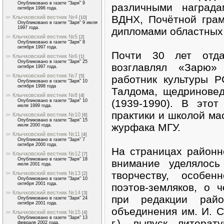
Опубликовано в газете "Заря" 9
различными наград
октября 1996 года.
ВДНХ, Почётной гра
Клычковский вестник №4
[10]
Опубликовано в газете "Заря" 9 июля
1997 года.
дипломами областных 
Клычковский вестник №5
[2]
Опубликовано в газете "Заря" 8
октября 1997 года.
Почти 30 лет отд
Клычковский вестник №6
[1]
Опубликовано в газете "Заря" 25
возглавлял «Зарю»
октября 1997 года.
Клычковский вестник №7
работник культуры Р
[5]
Опубликовано в газете "Заря" 10
октября 1998 года
Талдома, щедриновед
Клычковский вестник №8
[4]
(1939-1990). В это
Опубликовано в газете "Заря" 10
июля 1999 года.
практики и школой ма
Клычковский вестник №10
[6]
Опубликовано в газете "Заря" 15
журфака МГУ.
июля 2000 года.
Клычковский вестник №11
[4]
Опубликовано в газете "Заря" 7
октября 2000 года.
На страницах районн
Клычковский вестник №12
[7]
Опубликовано в газете "Заря" 18
внимание уделялось
июля 2001 года.
творчеству, особен
Клычковский вестник №13
[2]
Опубликовано в газете "Заря" 10
октября 2001 года.
поэтов-земляков, о 
Клычковский вестник №14
[3]
при редакции райо
Опубликовано в газете "Заря" 24
октября 2001 года.
объединения им. И. С
Клычковский вестник №15
[4]
Опубликовано в газете "Заря" 13
г.), выпуск литера
февраля 2002 года.