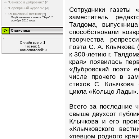
"Сенокос в Дубровках"
[4]
Сотрудники газеты 
"Серебряный журавль"
[4]
Клычковский вестник
[2]
заместитель редакт
Опубликовано в газете "Заря" 7
октября 2010 года.
Талдома, выпускниц
способствовали воз
Статистика
творчества репресси
Онлайн всего:
1
поэта С. А. Клычкова 
Гостей:
1
Пользователей:
0
к 300-летию г. Талдом
края» появилась пер
«Дубровский поэт» е
числе прочего в зам
стихов С. Клычкова
цикла «Кольцо Лады».
Всего за последние 
свыше двухсот публик
Клычкова и его прои
«Клычковского вестн
«певцом родного кра