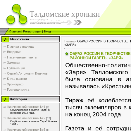
Талдомские хроники
Главная
|
Регистрация
|
Вход
Меню сайта
Главная
ОБРАЗ РОССИИ В ТВОРЧЕСТВЕ 
«ЗАРЯ»
Главная страница
Введение
ОБРАЗ РОССИИ В ТВОРЧЕСТВЕ
Населенные пункты
РАЙОННОЙ ГАЗЕТЫ «ЗАРЯ»
Заметки
Общественно-политич
Публикации
«Заря» Талдомского
Сергей Антонович Клычков
была основана в а
Книга памяти
Хронограф
называлась «Крестьян
Гостевая книга
Тираж её колеблетс
Категории
тысяч экземпляров в к
Клычковский вестник №1
[9]
Опубликовано в газете "Заря" в
на конец 2004 года.
феврале 1993 года.
Клычковский вестник №2
[15]
Опубликовано в газете "Заря" 6 июля
1994 г.
Газета и её сотрудн
Клычковский вестник №3
[8]