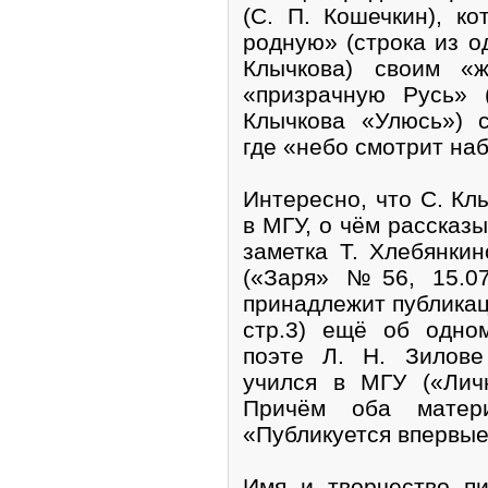
(С. П. Кошечкин), к
родную» (строка из о
Клычкова) своим «
«призрачную Русь» 
Клычкова «Улюсь») 
где «небо смотрит наб
Интересно, что С. Кл
в МГУ, о чём рассказ
заметка Т. Хлебянки
(«Заря» №56, 15.07
принадлежит публикац
стр.3) ещё об одно
поэте Л. Н. Зилове
учился в МГУ («Лич
Причём оба матер
«Публикуется впервые
Имя и творчество п