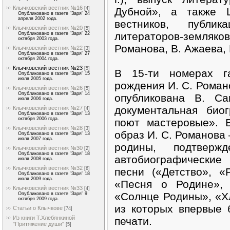
Клычковский вестник №16
Дубной», а также Щ
[4]
Опубликовано в газете "Заря" 24
апреля 2002 года.
вестников, публи
Клычковский вестник №20
[5]
литераторов-земляко
Опубликовано в газете "Заря" 22
октября 2003 года.
Романова, В. Ажаева, 
Клычковский вестник №22
[3]
Опубликовано в газете "Заря" 27
октября 2004 года.
Клычковский вестник №23
[5]
В 15-ти номерах г
Опубликовано в газете "Заря" 15
июля 2005 года.
рождения И. С. Роман
Клычковский вестник №26
[5]
Опубликовано в газете "Заря" 14
опубликована В. Са
июля 2006 года.
документальная био
Клычковский вестник №27
[4]
Опубликовано в газете "Заря" 13
октября 2006 года.
поют мастеровые». 
Клычковский вестник №28
[3]
образ И. С. Романова
Опубликовано в газете "Заря" 13
июля 2007 года.
родины, подтверж
Клычковский вестник №30
[2]
Опубликовано в газете "Заря" 18
автобиографические
июля 2008 года.
Клычковский вестник №32
песни («Детство», «
[6]
Опубликовано в газете "Заря" 18
июля 2009 года.
«Песня о Родине», 
Клычковский вестник №33
[4]
«Солнце Родины», «Хл
Опубликовано в газете "Заря" 9
октября 2009 года.
из которых впервые 
Статьи о Клычкове
[74]
Из книги Т.Хлебянкиной
печати.
"Притяжение души"
[5]