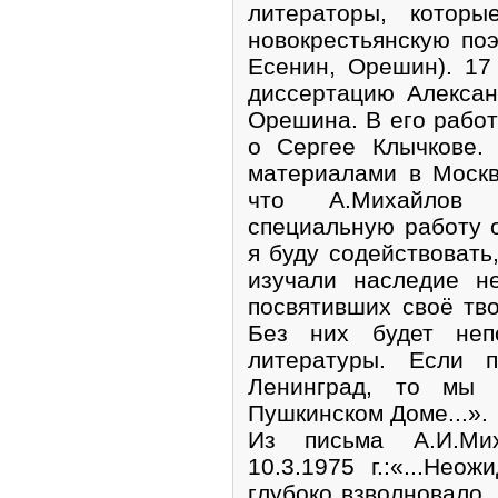
литераторы, которы
новокрестьянскую поэ
Есенин, Орешин). 17
диссертацию Алекса
Орешина. В его работ
о Сергее Клычкове.
материалами в Москв
что А.Михайлов
специальную работу 
я буду содействоват
изучали наследие н
посвятивших своё тво
Без них будет неп
литературы. Если п
Ленинград, то мы
Пушкинском Доме...».
Из письма А.И.Мих
10.3.1975 г.:«...Не
глубоко взволновало.