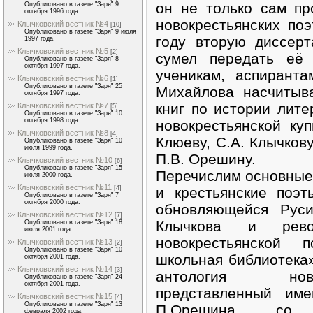
он не только сам пр
Опубликовано в газете "Заря" 9
октября 1996 года.
новокрестьянских по
Клычковский вестник №4
[10]
Опубликовано в газете "Заря" 9 июля
году вторую диссер
1997 года.
Клычковский вестник №5
[2]
сумел передать её 
Опубликовано в газете "Заря" 8
октября 1997 года.
ученикам, аспиранта
Клычковский вестник №6
[1]
Опубликовано в газете "Заря" 25
Михайлова насчитыв
октября 1997 года.
книг по истории лит
Клычковский вестник №7
[5]
Опубликовано в газете "Заря" 10
октября 1998 года
новокрестьянской ку
Клычковский вестник №8
[4]
Клюеву, С.А. Клычкову
Опубликовано в газете "Заря" 10
июля 1999 года.
П.В. Орешину.
Клычковский вестник №10
[6]
Опубликовано в газете "Заря" 15
Перечислим основные
июля 2000 года.
Клычковский вестник №11
и крестьянские поэ
[4]
Опубликовано в газете "Заря" 7
октября 2000 года.
обновляющейся Руси
Клычковский вестник №12
[7]
Клычкова и рево
Опубликовано в газете "Заря" 18
июля 2001 года.
новокрестьянской
Клычковский вестник №13
[2]
Опубликовано в газете "Заря" 10
школьная библиотека»
октября 2001 года.
Клычковский вестник №14
[3]
антология ново
Опубликовано в газете "Заря" 24
октября 2001 года.
представленный име
Клычковский вестник №15
[4]
Опубликовано в газете "Заря" 13
П.Орешина со в
февраля 2002 года.