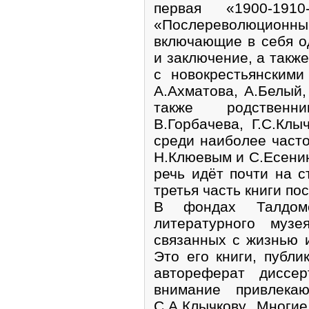
первая «1900-191
«Послереволюционный
включающие в себя о
и заключение, а также
с новокрестьянским
А.Ахматова, А.Белый,
также родственни
В.Горбачева, Г.С.Клы
среди наиболее част
Н.Клюевым и С.Есенин
речь идёт почти на ст
третья часть книги п
В фондах Талдомс
литературного музе
связанных с жизнью 
Это его книги, публи
автореферат диссер
внимание привлека
С.А.Клычкову. Многи