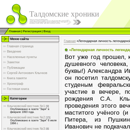
Талдомские хроники
Главная
|
Регистрация
|
Вход
Меню сайта
Главная
«Легендарная личность легендарной
Главная страница
«Легендарная личность легендар
Введение
Вот уже год прошел, 
Населенные пункты
душевного человека
Заметки
Публикации
буквы!) Александра 
Сергей Антонович Клычков
он посетил талдомск
Книга памяти
студеным февральск
Хронограф
Гостевая книга
участие в вечере, 
рождения С.А. Кл
Категории
проведения этого ве
Клычковский вестник №1
[9]
Опубликовано в газете "Заря" в
маститого учёного (и
феврале 1993 года.
Клычковский вестник №2
Питера, из Пушкин
[15]
Опубликовано в газете "Заря" 6 июля
1994 г.
Иванович не подкачал
Клычковский вестник №3
[8]