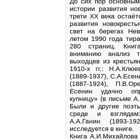
До сих пор основны
истории развития но
трети XX века остаёт
развития новокрест
свет на берегах Не
летом 1990 года тир
280 страниц. Книга
вниманию анализ тв
выходцев из крестья
1910-х гг.: Н.А.Клюе
(1889-1937), С.А.Есен
(1887-1924), П.В.О
Есенин удачно опр
купницу» (в письме А.
Были и другие поэт
среде и взглядам:
А.А.Ганин (1893-1
исследуется в книге.
Книга А.И.Михайлова 