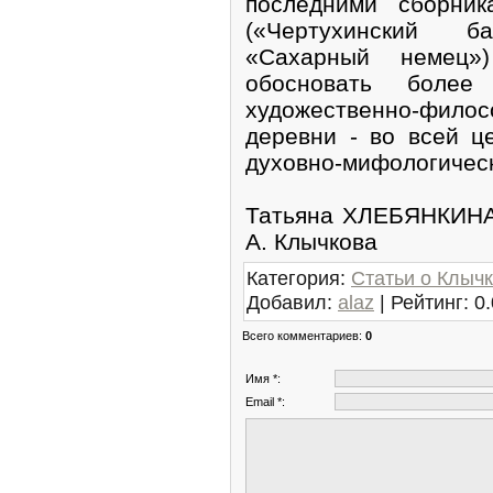
последними сборник
(«Чертухинский б
«Сахарный немец»
обосновать более
художественно-фило
деревни - во всей ц
духовно-мифологическ
Татьяна ХЛЕБЯНКИНА
А. Клычкова
Категория
:
Статьи о Клыч
Добавил
:
alaz
|
Рейтинг
:
0.
Всего комментариев
:
0
Имя *:
Email *: