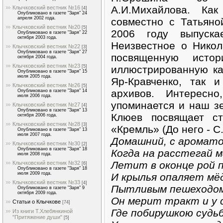
А.И.Михайлова. Как
Клычковский вестник №16
[4]
Опубликовано в газете "Заря" 24
апреля 2002 года.
совместно с Татьяно
Клычковский вестник №20
[5]
2006 году выпуска
Опубликовано в газете "Заря" 22
октября 2003 года.
Неизвестное о Нико
Клычковский вестник №22
[3]
Опубликовано в газете "Заря" 27
посвященную исто
октября 2004 года.
Клычковский вестник №23
иллюстрированную ка
[5]
Опубликовано в газете "Заря" 15
июля 2005 года.
Яр-Кравченко, так 
Клычковский вестник №26
[5]
архивов. Интересн
Опубликовано в газете "Заря" 14
июля 2006 года.
упоминается и наш зе
Клычковский вестник №27
[4]
Опубликовано в газете "Заря" 13
Клюев посвящает ст
октября 2006 года.
Клычковский вестник №28
[3]
«Кремль» (До него - С
Опубликовано в газете "Заря" 13
июля 2007 года.
Домашний, с аромато
Клычковский вестник №30
[2]
Опубликовано в газете "Заря" 18
Когда на расстегай 
июля 2008 года.
Летит в оконце рой 
Клычковский вестник №32
[6]
Опубликовано в газете "Заря" 18
июля 2009 года.
И крылья опаляет мёд
Клычковский вестник №33
[4]
Пытливым пешеходо
Опубликовано в газете "Заря" 9
октября 2009 года.
Он мерит тракт и у 
Статьи о Клычкове
[74]
Где побирушкою судь
Из книги Т.Хлебянкиной
"Притяжение души"
[5]