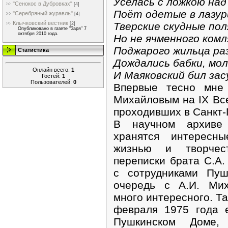
Уселась с ложкою на
"Сенокос в Дубровках"
[4]
Поёт одетые в лазур
"Серебряный журавль"
[4]
Клычковский вестник
Тверские скудные пол
[2]
Опубликовано в газете "Заря" 7
октября 2010 года.
Но не ячменного комл
Поджарого жильца ра
Статистика
Дождались бабки, мол
Онлайн всего:
1
И Маяковский бил засу
Гостей:
1
Пользователей:
0
Впервые тесно мне 
Михайловым на IX Вс
проходивших в Санкт-
В научном архиве 
хранятся интересн
жизнью и творчес
переписки брата С.А.
с сотрудниками Пуш
очередь с А.И. Мих
много интересного. Та
февраля 1975 года е
Пушкинском Доме,