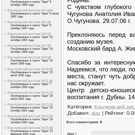
Опубликовано в газете "Заря" 9
октября 1996 года.
С чувством глубокого
Клычковский вестник №4
[10]
Чугунова Анатолия Иван
Опубликовано в газете "Заря" 9 июля
1997 года.
О.Чугунова. 29.07.06 г.
Клычковский вестник №5
[2]
Опубликовано в газете "Заря" 8
октября 1997 года.
Преклоняюсь перед в
Клычковский вестник №6
[1]
Опубликовано в газете "Заря" 25
созданию музея.
октября 1997 года.
Клычковский вестник №7
[5]
Московский бард А. Живо
Опубликовано в газете "Заря" 10
октября 1998 года
Клычковский вестник №8
[4]
Спасибо за интересну
Опубликовано в газете "Заря" 10
июля 1999 года.
Надеемся, что люди, п
Клычковский вестник №10
[6]
Опубликовано в газете "Заря" 15
места, станут чуть доб
июля 2000 года.
Клычковский вестник №11
[4]
нас окружает.
Опубликовано в газете "Заря" 7
октября 2000 года.
Центр детско-юношеск
Клычковский вестник №12
[7]
воспитания г. Дубны. 14.
Опубликовано в газете "Заря" 18
июля 2001 года.
Клычковский вестник №13
[2]
Категория
:
Клычковский ве
Опубликовано в газете "Заря" 10
октября 2001 года.
Добавил
:
alaz
|
Рейтинг
:
0.0
/
Клычковский вестник №14
[3]
Опубликовано в газете "Заря" 24
Всего комментариев
:
0
октября 2001 года.
Клычковский вестник №15
[4]
Опубликовано в газете "Заря" 13
Имя *:
февраля 2002 года.