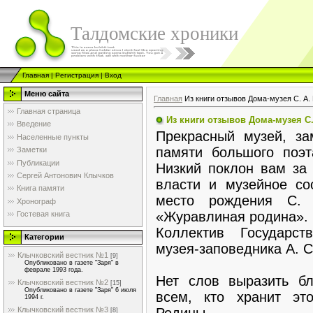
Талдомские хроники
Главная
|
Регистрация
|
Вход
Меню сайта
Главная
Из книги отзывов Дома-музея С. А.
Главная страница
Из книги отзывов Дома-музея С
Введение
Прекрасный музей, за
Населенные пункты
памяти большого поэт
Заметки
Публикации
Низкий поклон вам за
Сергей Антонович Клычков
власти и музейное со
Книга памяти
место рождения С. 
Хронограф
«Журавлиная родина».
Гостевая книга
Коллектив Государств
Категории
музея-заповедника А. С.
Клычковский вестник №1
[9]
Опубликовано в газете "Заря" в
феврале 1993 года.
Нет слов выразить бл
Клычковский вестник №2
[15]
Опубликовано в газете "Заря" 6 июля
всем, кто хранит эт
1994 г.
Родины.
Клычковский вестник №3
[8]