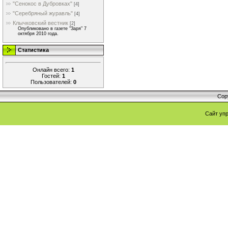
"Сенокос в Дубровках"
[4]
"Серебряный журавль"
[4]
Клычковский вестник
[2]
Опубликовано в газете "Заря" 7
октября 2010 года.
Статистика
Онлайн всего:
1
Гостей:
1
Пользователей:
0
Cop
Сайт уп