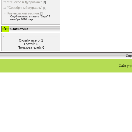
"Сенокос в Дубровках"
[4]
"Серебряный журавль"
[4]
Клычковский вестник
[2]
Опубликовано в газете "Заря" 7
октября 2010 года.
Статистика
Онлайн всего:
1
Гостей:
1
Пользователей:
0
Cop
Сайт уп