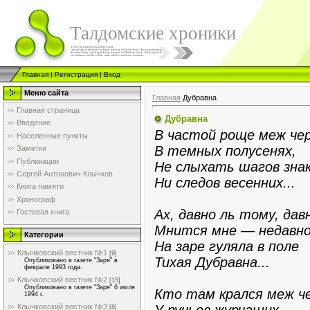
Талдомские хроники
Главная
|
Регистрация
|
Вход
Меню сайта
Главная
Дубравна
Главная страница
Дубравна
Введение
В частой роще меж че
Населенные пункты
В темных полусенях,
Заметки
Публикации
Не слыхать шагов знак
Сергей Антонович Клычков
Ни следов весенних...
Книга памяти
Хронограф
Ах, давно ль тому, дав
Гостевая книга
Мнится мне — недавно
Категории
На заре гуляла в поле
Клычковский вестник №1
[9]
Тихая Дубравна...
Опубликовано в газете "Заря" в
феврале 1993 года.
Клычковский вестник №2
[15]
Опубликовано в газете "Заря" 6 июля
Кто там крался меж ч
1994 г.
У ручьев журчащих...
Клычковский вестник №3
[8]