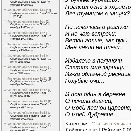
Опубликовано в газете "Заря" 9
октября 1996 года.
Погасил огни в хоромах
Клычковский вестник №4
[10]
Лег туманом в чащах?.
Опубликовано в газете "Заря" 9 июля
1997 года.
Клычковский вестник №5
[2]
Опубликовано в газете "Заря" 8
Не печалюсь о разлуке
октября 1997 года.
И не чаю встречи:
Клычковский вестник №6
[1]
Опубликовано в газете "Заря" 25
Ветви голые, как руки,
октября 1997 года.
Клычковский вестник №7
[5]
Мне легли на плечи.
Опубликовано в газете "Заря" 10
октября 1998 года
Клычковский вестник №8
[4]
Издалече в полуночи
Опубликовано в газете "Заря" 10
июля 1999 года.
Светят мне зарницы 
Клычковский вестник №10
[6]
Опубликовано в газете "Заря" 15
Из-за облачной ресниц
июля 2000 года.
Клычковский вестник №11
[4]
Голубые очи...
Опубликовано в газете "Заря" 7
октября 2000 года.
Клычковский вестник №12
[7]
И пою один в деревне
Опубликовано в газете "Заря" 18
июля 2001 года.
О печали давней,
Клычковский вестник №13
[2]
Опубликовано в газете "Заря" 10
О моей лесной царевне
октября 2001 года.
Клычковский вестник №14
О моей Дубравне...
[3]
Опубликовано в газете "Заря" 24
октября 2001 года.
Категория
:
Статьи о Клычко
Клычковский вестник №15
[4]
Опубликовано в газете "Заря" 13
Добавил
:
alaz
|
Рейтинг
:
0.0
/
февраля 2002 года.