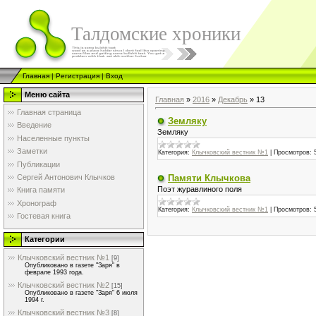
Талдомские хроники
Главная
|
Регистрация
|
Вход
Меню сайта
Главная
»
2016
»
Декабрь
»
13
Главная страница
Земляку
Введение
Земляку
Населенные пункты
Заметки
Категория:
Клычковский вестник №1
|
Просмотров:
Публикации
Памяти Клычкова
Сергей Антонович Клычков
Поэт журавлиного поля
Книга памяти
Хронограф
Категория:
Клычковский вестник №1
|
Просмотров:
Гостевая книга
Категории
Клычковский вестник №1
[9]
Опубликовано в газете "Заря" в
феврале 1993 года.
Клычковский вестник №2
[15]
Опубликовано в газете "Заря" 6 июля
1994 г.
Клычковский вестник №3
[8]