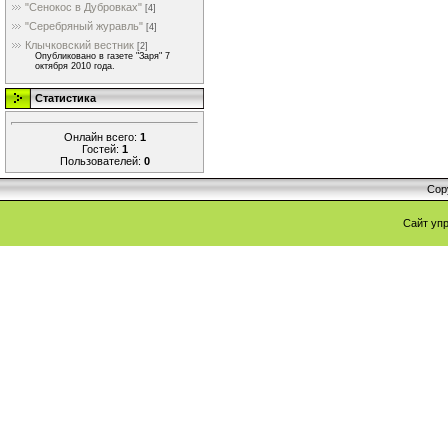
"Сенокос в Дубровках"
[4]
"Серебряный журавль"
[4]
Клычковский вестник
[2]
Опубликовано в газете "Заря" 7
октября 2010 года.
Статистика
Онлайн всего:
1
Гостей:
1
Пользователей:
0
Cop
Сайт уп