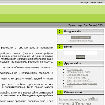
Четверг, 06.08.2026
Приветствую Вас
Гость
|
RSS
Вход на сайт
Войти через uID
Старая форма входа
Поиск
рассказал о том, как работал начальник
аботать сложно (они постоянно требуют
олняющих свои обещания. И один, и другой
газификация Ермолинской котельной, как и
отельная по-прежнему работает на мазуте.
Друзья сайта
, так как проблемы начальника филиала с
Создать сайт
Официальный блог
одновременно и начальником филиала, и
Сообщество uCoz
FAQ по системе
, один из которых — новый, другой — после
Инструкции для uCoz
Сайт по истории деревни
тери тепла — не более трёх процентов). А в
Пенкино
на полиэтиленовые. Тогда расход мазута
Облако тегов
ельной к зиме, и в необычайно длительный
ось поволноваться. Были две предаварийные
война
Великий Двор
Талдом
ликов начал проводить своевременно, и все
старый Талдом