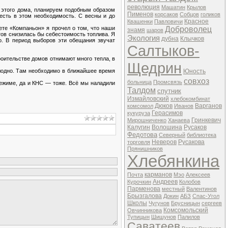
революция
Машатин
Крылов
 этого дома, планируем подобным образом
Пименов
корсаков
Собцов
голиков
есть в этом необходимость. С весны и до
Красное
Квашенки
Павловичи
ете «Компаньон» я прочел о том, что наши
Доброволец
знамя
шаров
тов снизилась бы себестоимость топлива. Я
Экология
дубна
Клычков
о. В период выборов эти обещания звучат
Салтыков-
оительстве домов отнимают много тепла, в
Щедрин
лодно. Там необходимо в ближайшее время
Юность
совхоз
больница
Промсвязь
ежиме, да и КНС — тоже. Всё мы наладили
Талдом
спутник
Измайловский
хлебокомбинат
Дюков
Варганов
комсомол
Иванов
Герасимов
кукуруза
Гринкевич
Мирошниченко
Ханаева
Калугин
Волошина
Русаков
Федотова
Северный
библиотека
Неверов
Русакова
торговля
Прянишников
Хлебянкина
карманов
Почта
Мэо
Алексеев
Андреев
Курочкин
Колобов
Парменова
местный
Валентинов
Брызгалова
Докин
АБЗ
Спас-Угол
Школы
Чугунов
Брусницын
сергеев
Комсомольский
Овчинникова
Тупицын
Шишунов
Палилов
Саватеев