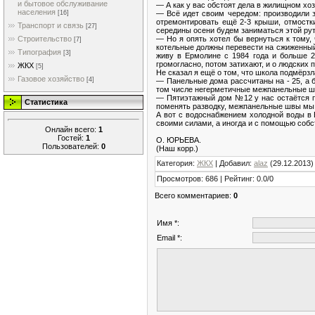
и бытовое обслуживание
— А как у вас обстоят дела в жилищном х
населения
— Всё идет своим чередом: производили 
[16]
отремонтировать ещё 2-3 крыши, отмостк
Транспорт и связь
[27]
середины осени будем заниматься этой рут
— Но я опять хотел бы вернуться к тому,
Строительство
[7]
котельные должны перевести на сжиженный 
Типография
[3]
живу в Ермолине с 1984 года и больше 2
громогласно, потом затихают, и о людских 
ЖКХ
[5]
Не сказал я ещё о том, что школа подмёрзл
Газовое хозяйство
[4]
— Панельные дома рассчитаны на - 25, а 
том числе негерметичные межпанельные швы,
— Пятиэтажный дом №12 у нас остаётся п
Статистика
поменять разводку, межпанельные швы мы 
А вот с водоснабжением холодной воды в
своими силами, а иногда и с помощью собс
Онлайн всего:
1
Гостей:
1
О. ЮРЬЕВА.
Пользователей:
0
(Наш корр.)
Категория
:
ЖКХ
|
Добавил
:
alaz
(29.12.2013)
Просмотров
:
686
|
Рейтинг
:
0.0
/
0
Всего комментариев
:
0
Имя *:
Email *: