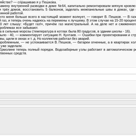
озяйстве? — спрашиваю я у Пешкова.
замену внутренней разводки в доме №64, капитально ремонтировали мягкую кровлю
и трёх домов, восстановить 5 балконов, заделать межпанельные швы в домах, где 
инной работой.
 что меня больше всего в настоящий момент волнует, — говорит В. Пешков. — В газ
газ, и теперь очень надеюсь на перемены к лучшему. В этом случае на 15-20 процен
0 лет слышу: «Будет газ!», причём газ магистральный. А на деле нет и сжиженног
проблемах все забывают.
а в сильные морозы (температура в котлах была 80 градусов, в здании школы - 16).
было - 40, — комментирует ситуацию Н. Кунтаев. — Ошибки при проектировании и стр
 щели в окнах и т. д. Но коллектив работал без аварий.
роблемным, — не успокаивается В. Пешков, — батареи огненные, а в квартирах хо
уже заделали.
 Ермолине теперь полный порядок. Водозаборные узлы работают в автоматическом р
твенных средств.