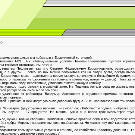
КХ
а коммунальщиков мы побывали в Ермолинской котельной.
чальника МУП ТРУ «Коммунальные услуги» Николай Николаевич Кунтаев коротко 
том тяжёлом отопительном сезоне.
сеевичем Пешковым, как и с Сергеем Фёдоровичем Кормилицыным, руководству р
), а с другой — легко: на них можно положиться как на людей долга, всегда вып
. Кормилицын может надеяться на новую газовую котельную в ближайшем будущем, то 
рос о переводе на сжиженный газ (сначала котельной, потом — домов). Пока же к
выигрывали люди бережливые, умеющие считать каждую копейку.
ень хорошо подготовился к морозной зиме. На Пешкова жители села не жаловались
ткой ресурсов им были мало заметны.
 удалённое от райцентра. Владимир Алексеевич с недавнего времени является 
елям повезло...
отой. Признать в ней мазутную было довольно трудно В.Пешков показал нам три котла
765 метров (двухтрубный вариант), — сказал он. - Работают и подача, и обратка (по
чшем случае — 17 процентов. Но менять нужно ещё более трёх километров труб 
ыло, нужны только сварщики. Коллектив неплохо проявил себя и при подготовке кот
а без добра. Морозы позволили выявить слабые места. Но коллективу всё-таки пришл
инут.
ведомства: «Коммунальные услуги» и «Жилищное хозяйство» (политику деления П. Го
накомлены с деталями этого процесса).