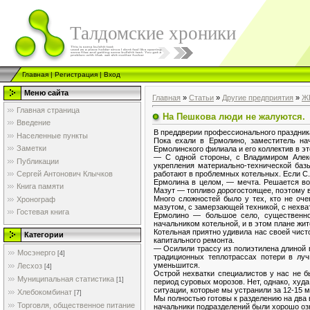
Талдомские хроники
Главная
|
Регистрация
|
Вход
Меню сайта
Главная
»
Статьи
»
Другие предприятия
»
Ж
Главная страница
На Пешкова люди не жалуются.
Введение
В преддверии профессионального праздник
Населенные пункты
Пока ехали в Ермолино, заместитель на
Заметки
Ермолинского филиала и его коллектив в э
— С одной стороны, с Владимиром Алек
Публикации
укрепления материально-технической базы
работают в проблемных котельных. Если С
Сергей Антонович Клычков
Ермолина в целом, — мечта. Решается воп
Книга памяти
Мазут — топливо дорогостоящее, поэтому 
Много сложностей было у тех, кто не оч
Хронограф
мазутом, с замерзающей техникой, с нехва
Гостевая книга
Ермолино — большое село, существенно
начальником котельной, и в этом плане жит
Котельная приятно удивила нас своей чист
Категории
капитального ремонта.
— Осилили трассу из полиэтилена длиной в 
Мосэнерго
[4]
традиционных теплотрассах потери в лу
уменьшится.
Лесхоз
[4]
Острой нехватки специалистов у нас не б
Муниципальная статистика
[1]
период суровых морозов. Нет, однако, худ
ситуации, которые мы устранили за 12-15 м
Хлебокомбинат
[7]
Мы полностью готовы к разделению на два 
Торговля, общественное питание
начальники подразделений были хорошо оз