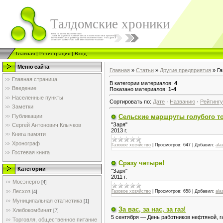
Талдомские хроники
Главная
|
Регистрация
|
Вход
Меню сайта
Главная
»
Статьи
»
Другие предприятия
» Га
Главная страница
В категории материалов
:
4
Введение
Показано материалов
:
1-4
Населенные пункты
Сортировать по
:
Дате
·
Названию
·
Рейтингу
Заметки
Публикации
Сельские маршруты голубого т
"Заря"
Сергей Антонович Клычков
2013 г.
Книга памяти
Хронограф
Газовое хозяйство
|
Просмотров:
647
|
Добавил:
ala
Гостевая книга
Сразу четыре!
Категории
"Заря"
2011 г.
Мосэнерго
[4]
Лесхоз
Газовое хозяйство
|
Просмотров:
658
|
Добавил:
ala
[4]
Муниципальная статистика
[1]
За вас, за нас, за газ!
Хлебокомбинат
[7]
5 сентября — День работников нефтяной, 
Торговля, общественное питание