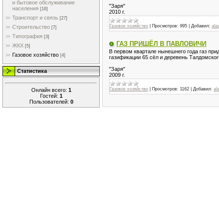
и бытовое обслуживание
"Заря"
населения
[16]
2010 г.
Транспорт и связь
[27]
Газовое хозяйство
|
Просмотров:
995
|
Добавил:
ala
Строительство
[7]
Типография
[3]
ГАЗ ПРИШЁЛ В ПАВЛОВИЧИ
ЖКХ
[5]
В первом квартале нынешнего года газ при
Газовое хозяйство
[4]
газификации 65 сёл и деревень Талдомског
"Заря"
Статистика
2009 г.
Газовое хозяйство
|
Просмотров:
1162
|
Добавил:
al
Онлайн всего:
1
Гостей:
1
Пользователей:
0