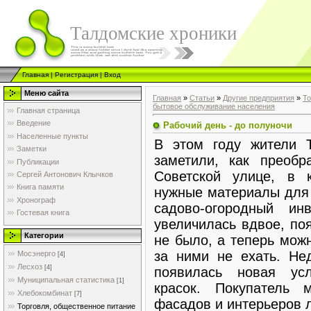
Талдомские хроники
Главная
|
Регистрация
|
Вход
Меню сайта
Главная
»
Статьи
»
Другие предприятия
»
То
бытовое обслуживание населения
Главная страница
Введение
Рабочий день - до полуночи
Населенные пункты
В этом году жители 
Заметки
заметили, как преобр
Публикации
Советской улице, в 
Сергей Антонович Клычков
Книга памяти
нужные материалы для 
Хронограф
садово-огородный ин
Гостевая книга
увеличилась вдвое, по
Категории
не было, а теперь мож
за ними не ехать. Не
Мосэнерго
[4]
Лесхоз
[4]
появилась новая усл
Муниципальная статистика
[1]
красок. Покупатель 
Хлебокомбинат
[7]
фасадов и интерьеров л
Торговля, общественное питание