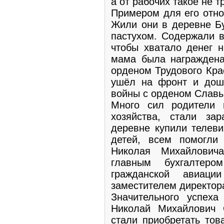
а от рабочих такое не т
Примером для его отно
Жили они в деревне Бу
пастухом. Содержали в
чтобы хватало денег н
мама была награждена
орденом Трудового Кра
ушёл на фронт и дошё
войны с орденом Славы
Много сил родители 
хозяйства, стали за
деревне купили телеви
детей, всем помогли 
Николая Михайловича
главным бухгалтеро
гражданской авиац
заместителем директор
Значительного успех
Николай Михайлович 
стали приобретать тов