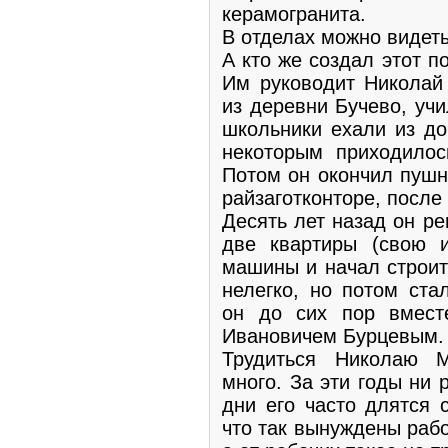
керамогранита.
В отделах можно видеть
А кто же создал этот 
Им руководит Николай
из деревни Бучево, уч
школьники ехали из до
некоторым приходилос
Потом он окончил пушн
райзаготконторе, после 
Десять лет назад он р
две квартиры (свою и
машины и начал строит
нелегко, но потом ста
он до сих пор вмест
Ивановичем Бурцевым. 
Трудиться Николаю М
много. За эти годы ни 
дни его часто длятся 
что так вынуждены раб