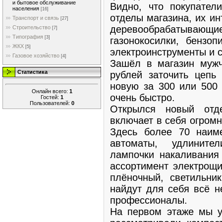
и бытовое обслуживание
Видно, что покупател
населения
[16]
отделы магазина, их и
Транспорт и связь
[27]
деревообрабатывающи
Строительство
[7]
Типография
[3]
газонокосилки, бензоп
ЖКХ
[5]
электроинструменты и 
Газовое хозяйство
[4]
Зашёл в магазин мужч
Статистика
рублей заточить цепь
новую за 300 или 500 
Онлайн всего:
1
очень быстро.
Гостей:
1
Пользователей:
0
Открылся новый отд
включает в себя огром
Здесь более 70 наиме
автоматы, удлините
лампочки накаливания
ассортимент электрощи
плёночный, светильни
найдут для себя всё н
профессионалы.
На первом этаже мы у