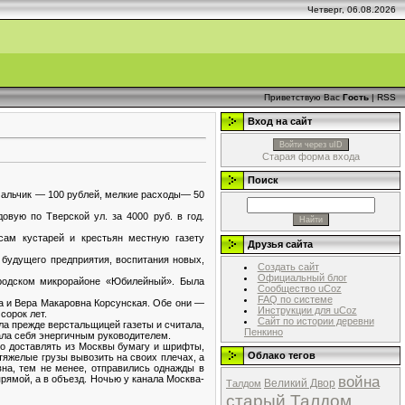
Четверг, 06.08.2026
Приветствую Вас
Гость
|
RSS
Вход на сайт
Войти через uID
Старая форма входа
Поиск
мальчик — 100 рублей, мелкие расходы— 50
вую по Тверской ул. за 4000 руб. в год.
ам кустарей и крестьян местную газету
Друзья сайта
будущего предприятия, воспитания новых,
Создать сайт
Официальный блог
ородском микрорайоне «Юбилейный». Была
Сообщество uCoz
FAQ по системе
а и Вера Макаровна Корсунская. Обе они —
Инструкции для uCoz
сорок лет.
Сайт по истории деревни
а прежде верстальщицей газеты и считала,
Пенкино
ала себя энергичным руководителем.
о доставлять из Москвы бумагу и шрифты,
Облако тегов
тяжелые грузы вывозить на своих плечах, а
на, тем не менее, отправились однажды в
война
рямой, а в объезд. Ночью у канала Москва-
Великий Двор
Талдом
старый Талдом