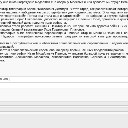
ту она была награждена медалями «За оборону Москвы» и «За доблестный труд в Вел
ректор типографии Борис Николаевич Демидов. В этот отряд, как рассказывают ветер
тная машина и наборные кассы со шрифтами для издания листовок. Впоследствии пе
вали «партизанкой». Потом она стала еще и «артисткой» — ее забрали на студию «Мо
реквизит. Борис Николаевич, директор, не вернулся с войны. Погиб, сражаясь, в дей
дняшний мирный день и другие полиграфисты.
сновном стали работать женщины. Некоторые из них прошли и по дорогам войны. В и
низации, бывший верстальщик Яков Платонович Платонов.
типография была технически переоснащена. Многие старые машины заменены бо
 Недаром типографии присвоено звание предприятия высокой культуры производс
места в республиканском и областном социалистическом соревновании. Талдомской
анизаций.
места в социалистическом соревновании среди промышленных предприятий района.
ректор типографии Иван Михайлович Пьянов, — вложен большой труд ветеранов и пер
алентина Алексеевна Малахова, линотипистка Валентина Сергеевна Тихомирова,
ва.
0.2008)