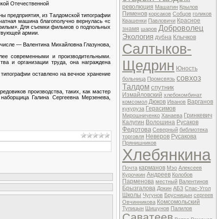
икой Отечественной
революция
Машатин
Крылов
Пименов
корсаков
Собцов
голиков
аны предприятия, из Талдомской типографии
Красное
Квашенки
Павловичи
чатная машина благополучно вернулась «с
сфильм». Для съемки фильмов о подпольных
Доброволец
знамя
шаров
ствующей армии.
Экология
дубна
Клычков
Салтыков-
х числе — Валентина Михайловна Глазунова,
лее современными и производительными.
Щедрин
тва и организации труда, она награждена
Юность
 типографии оставлено на вечное хранение
совхоз
больница
Промсвязь
Талдом
спутник
едовиков производства, таких, как мастер
Измайловский
хлебокомбинат
 наборщица Галина Сергеевна Мерзенева,
Дюков
Варганов
комсомол
Иванов
Герасимов
кукуруза
Гринкевич
Мирошниченко
Ханаева
Калугин
Волошина
Русаков
Федотова
Северный
библиотека
Неверов
Русакова
торговля
Прянишников
Хлебянкина
карманов
Почта
Мэо
Алексеев
Андреев
Курочкин
Колобов
Парменова
местный
Валентинов
Брызгалова
Докин
АБЗ
Спас-Угол
Школы
Чугунов
Брусницын
сергеев
Комсомольский
Овчинникова
Тупицын
Шишунов
Палилов
Саватеев