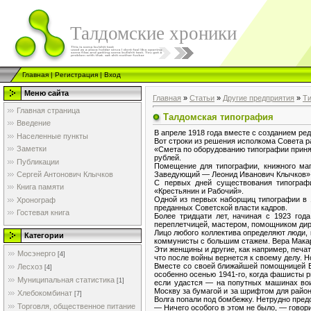
Талдомские хроники
Главная
|
Регистрация
|
Вход
Меню сайта
Главная
»
Статьи
»
Другие предприятия
»
Т
Главная страница
Талдомская типография
Введение
В апреле 1918 года вместе с созданием ре
Населенные пункты
Вот строки из решения исполкома Совета ра
Заметки
«Смета по оборудованию типографии приня
рублей.
Публикации
Помещение для типографии, книжного маг
Заведующий — Леонид Иванович Клычков»
Сергей Антонович Клычков
С первых дней существования типограф
Книга памяти
«Крестьянин и Рабочий».
Одной из первых наборщиц типографии в 
Хронограф
преданных Советской власти кадров.
Гостевая книга
Более тридцати лет, начиная с 1923 го
переплетчицей, мастером, помощником дир
Лицо любого коллектива определяют люди,
Категории
коммунисты с большим стажем. Вера Макаро
Эти женщины и другие, как например, печ
Мосэнерго
[4]
что после войны вернется к своему делу. 
Вместе со своей ближайшей помощницей Е
Лесхоз
[4]
особенно осенью 1941-го, когда фашисты р
Муниципальная статистика
[1]
если удастся — на попутных машинах вои
Москву за бумагой и за шрифтом для район
Хлебокомбинат
[7]
Волга попали под бомбежку. Нетрудно пред
Торговля, общественное питание
— Ничего особого в этом не было, — гово