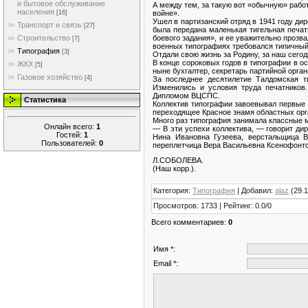
и бытовое обслуживание
А между тем, за такую вот «обычную» рабо
населения
войне».
[16]
Ушел в партизанский отряд в 1941 году ди
Транспорт и связь
[27]
была передана маленькая тигельная печа
боевого задания», и ее уважительно проз
Строительство
[7]
военных типографиях требовался типичный 
Типография
[3]
Отдали свою жизнь за Родину, за наш сего
В конце сороковых годов в типографии в о
ЖКХ
[5]
ныне бухгалтер, секретарь партийной орга
Газовое хозяйство
[4]
За последнее десятилетие Талдомская 
Изменились и условия труда печатников.
Дипломом ВЦСПС.
Статистика
Коллектив типографии завоевывал первые 
переходящее Красное знамя областных орг
Много раз типография занимала классные 
Онлайн всего:
1
— В эти успехи коллектива, — говорит ди
Гостей:
1
Нина Ивановна Гузеева, верстальщица В
Пользователей:
0
переплетчица Вера Васильевна Ксенофонто
Л.СОБОЛЕВА.
(Наш корр.).
Категория
:
Типография
|
Добавил
:
alaz
(29.1
Просмотров
:
1733
|
Рейтинг
:
0.0
/
0
Всего комментариев
:
0
Имя *:
Email *: