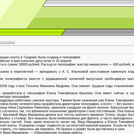
ипография
дакции газеты в Талдоме была создана и типография.
бочих и крестьянских депутатов от 20 апреля:
та в сумме 18000 рублей. Расход по типографии: мастер ежемесячно — 600 рублей, 
азина и переплетной — арендовать у А. С. Клычковой трехэтажную каменную кладо
.
ии полиграфисты вместе с редакционной коллегией выпускали необходимую масс
1918 году стала Татьяна Ивановна Мудрова. Она помнит трудные годы становления 
да, проработала в типографии Елена Тимофеевна Крылова. Она живет сейчас в г
ектора типографии.
 кадровые работники, умелые мастера. Такими были названная уже Елена Тимофеевн
вна более четверти века проработала директором типографии, а всего — без малого 
атница Нина Сергеевна Пименова, заменили ушедших на фронт мужчин. Корсунская был
Но случилось так, что временное назначение директором стало постоянным. Она показ
. Крыловой Вера Макаровна делила все тяготы военного времени. Очень трудно был
вались к столице. Все машины были мобилизованы для фронта, и часто приходилось 
нских частей. Зная, какие опасности грозят им, Вера Макаровна и Елена Тимофеев
ной газеты. Уговорили солдат подвезти их на попутной военной машине. Ехали не по п
ставить, что пришлось им пережить. Но бумага и шрифт были доставлены в срок.
рит Вера Макаровна. — Обыкновенная тыловая работа.