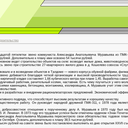
роительство
дцатой пятилетки звено коммуниста Александра Анатольевича Муравьева из ПМК-
рублей. Дополнительно к плану ими освоено 54 тысячи рублей.
новном ведет строительство объектов на селе: возводит жилые дома, животноводчес
ь звено при строительстве 27-квартирного жилого дома в д. Кошелево совхоза «Спу
вовало и в возведении объектов в Талдоме — нового корпуса обувной фабрики, филиа
вено добивается благодаря четкой организации и высокой производительности труд
 кирпичной кладке составляет 1,66 кубического метра при плане 1,45. Выработка само
думчивый работник, рачительный хозяин, наставник. Есть чему поучиться у него мо
иями каменщика, бетонщика, монтажника, изолировщика, А. Муравьев учит этим спец
овольствие.
и в разработках и внедрении рационализаторских предложений. Экономический эффек
ктивного подряда, что способствует высоким результатам и хорошему качеству.
щественную работу. Он руководит народной дружиной ПМК-311, с 1978 года являет
, добросовестное отношение к порученному делу А. Муравьев в 1970 году был н
В. И. Ленина». В 1973 году его трудовые успехи были отмечены орденом «Знак Почета
ександра Анатольевича Муравьева пересмотрело свои обязательства: годовое план
е Октября. Освоить дополнительно к плану 38,5 тысячи рублей.
тысяч рублей на совете звена было постановлено выполнить ко дню открытия XXVII 