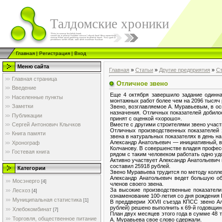
Талдомские хроники
Главная
|
Регистрация
|
Вход
Меню сайта
Главная
»
Статьи
»
Другие предприятия
»
Ст
Главная страница
Отличное звено
Введение
Еще 4 октября завершило задание одинна
Населенные пункты
монтажных работ более чем на 2096 тысяч 
Заметки
Звено, возглавляемое А. Муравьевым, в ос
назначения. Отличных показателей добилос
Публикации
принят с оценкой «хорошо».
Вместе с другими строителями звено участ
Сергей Антонович Клычков
Отличных производственных показателей з
Книга памяти
звена в натуральных показателях в день на
Александр Анатольевич — инициативный, в
Хронограф
Колчанову. В совершенстве владея професс
Гостевая книга
рядом с таким человеком работать одно уд
Активно участвует Александр Анатольевич 
составил 25918 рублей.
Категории
Звено Муравьева трудится по методу колле
Александр Анатольевич ведет большую об
Мосэнерго
[4]
членов своего звена.
За высокие производственные показатели
Лесхоз
[4]
ознаменование 100-летия со дня рождения 
Муниципальная статистика
[1]
В преддверии XXVII съезда КПСС звено Ал
рублей) решено выполнить к 69-й годовщин
Хлебокомбинат
[7]
План двух месяцев этого года в сумме 48 
Торговля, общественное питание
А. Муравьева свое слово сдержали.