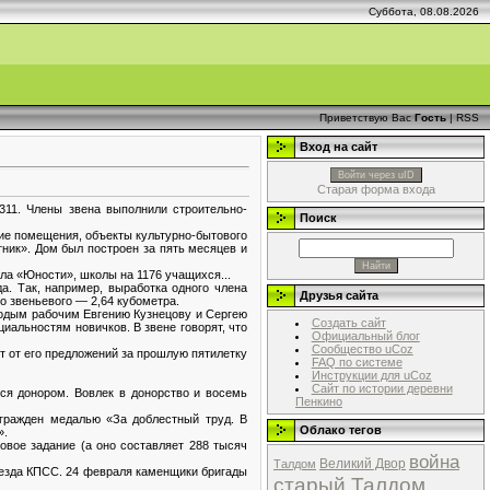
Суббота, 08.08.2026
Приветствую Вас
Гость
|
RSS
Вход на сайт
Войти через uID
Старая форма входа
311. Члены звена выполнили строительно-
Поиск
кие помещения, объекты культурно-бытового
тник». Дом был построен за пять месяцев и
ла «Юности», школы на 1176 учащихся...
а. Так, например, выработка одного члена
Друзья сайта
го звеньевого — 2,64 кубометра.
лодым рабочим Евгению Кузнецову и Сергею
Создать сайт
иальностям новичков. В звене говорят, что
Официальный блог
Сообщество uCoz
т от его предложений за прошлую пятилетку
FAQ по системе
Инструкции для uCoz
Сайт по истории деревни
ся донором. Вовлек в донорство и восемь
Пенкино
агражден медалью «За доблестный труд. В
Облако тегов
».
овое задание (а оно составляет 288 тысяч
война
Великий Двор
Талдом
съезда КПСС. 24 февраля каменщики бригады
старый Талдом