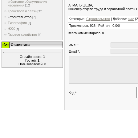
и бытовое обслуживание
населения
А. МАЛЫШЕВА,
[16]
инженер отдела труда и заработной платы 
Транспорт и связь
[27]
Строительство
[7]
Категория
:
Строительство
|
Добавил
:
alaz
(2
Типография
[3]
Просмотров
:
928
|
Рейтинг
:
0.0
/
0
ЖКХ
[5]
Всего комментариев
:
0
Газовое хозяйство
[4]
Статистика
Имя *:
Email *:
Онлайн всего:
1
Гостей:
1
Пользователей:
0
Код *: