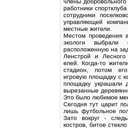
члены добровольного
работники спортклуба
сотрудники поселков
управляющей компа
местные жители.
Местом проведения а
экологи выбрали 
расположенную на зад
Ленстрой и Лесного
елей. Когда-то жител
стадион, потом ег
игровую площадку с к
площадку украшали 
вырезанные деревянн
Это было любимое мес
Сегодня тут царит по
лишь футбольное пол
Зато вокруг - след
костров, битое стекло