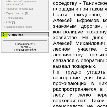
и бытовое обслуживание
соседству - Танинско
населения
[16]
площади и при таком 
Транспорт и связь
[27]
Почти ежедневно, 
Строительство
[7]
Типография
[3]
Алексей Ефремов к
ЖКХ
[5]
знакомым дорогам, 
Газовое хозяйство
[4]
контролирует пожарн
Статистика
хозяйстве. На днях,
Алексей Михайлович 
Онлайн всего:
1
Гостей:
1
лесном участке, 
Пользователей:
0
лесничеству, полы
связался с оперативн
вызвал пожарных.
Не трудно угадат
возгорание для бли
проживающих в них
распространяется в
лесу и легко пере
верховой пал. Тако
спецсредств не ост