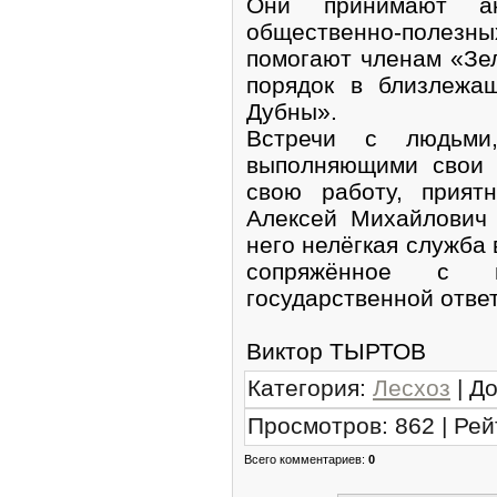
Они принимают ак
общественно-полез
помогают членам «Зе
порядок в близлежа
Дубны».
Встречи с людьми
выполняющими свои 
свою работу, прият
Алексей Михайлович
него нелёгкая служба 
сопряжённое с г
государственной отве
Виктор ТЫРТОВ
Категория
:
Лесхоз
|
До
Просмотров
:
862
|
Рей
Всего комментариев
:
0