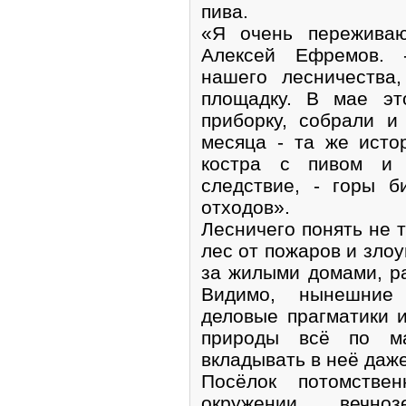
пива.
«Я очень переживаю
Алексей Ефремов. 
нашего лесничества
площадку. В мае эт
приборку, собрали и
месяца - та же исто
костра с пивом и 
следствие, - горы 
отходов».
Лесничего понять не т
лес от пожаров и злоу
за жилыми домами, ра
Видимо, нынешние
деловые прагматики 
природы всё по ма
вкладывать в неё даж
Посёлок потомстве
окружении вечно