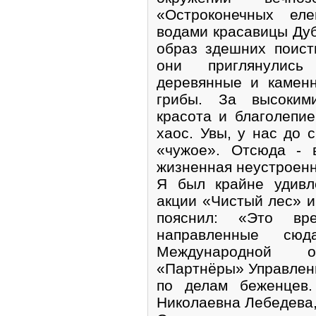
«Остроконечных ел
водами красавицы Дуб
образ здешних поист
они приглянулись
деревянные и каменн
грибы. За высоким
красота и благолепие
хаос. Увы, у нас до 
«чужое». Отсюда - 
жизненная неустроенн
Я был крайне удивл
акции «Чистый лес» 
пояснил: «Это вр
направленные сюд
Международной об
«Партнёры» Управлен
по делам беженцев
Николаевна Лебедева,