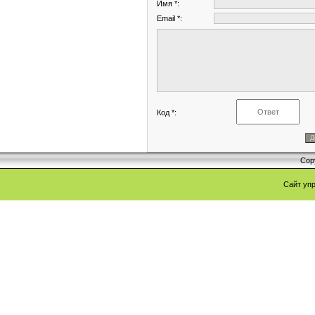
Имя *:
Email *:
Код *:
Cop
Сайт уп