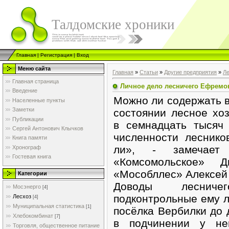
Талдомские хроники
Главная
|
Регистрация
|
Вход
Меню сайта
Главная
»
Статьи
»
Другие предприятия
»
Ле
Главная страница
Личное дело лесничего Ефремо
Введение
Можно ли содержать в
Населенные пункты
Заметки
состоянии лесное хо
Публикации
в семнадцать тысяч
Сергей Антонович Клычков
численности леснико
Книга памяти
ли», - замечает 
Хронограф
Гостевая книга
«Комсомольское» 
«Мособллес» Алексей
Категории
Доводы лесниче
Мосэнерго
[4]
подконтрольные ему л
Лесхоз
[4]
Муниципальная статистика
[1]
посёлка Вербилки до
Хлебокомбинат
[7]
в подчинении у не
Торговля, общественное питание