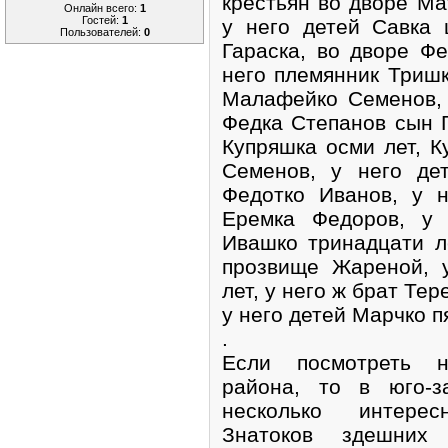
крестьян во дворе М
Онлайн всего:
1
Гостей:
1
у него детей Савка 
Пользователей:
0
Гараска, во дворе Ф
него племянник Тришк
Малафейко Семенов, 
Федка Степанов сын Г
Купряшка осми лет, К
Семенов, у него де
Федотко Иванов, у 
Еремка Федоров, у 
Ивашко тринадцати л
прозвище Жареной, 
лет, у него ж брат Те
у него детей Марчко п
.
Если посмотреть н
района, то в юго-з
несколько интерес
Знатоков здешних