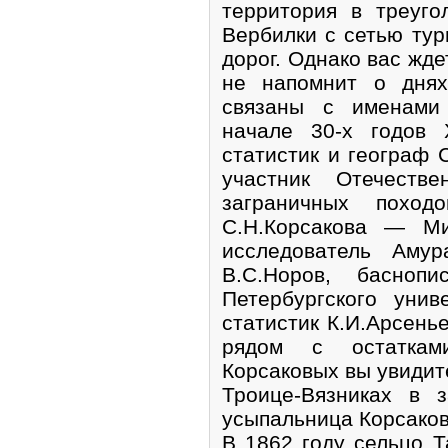
территория в треуг
Вербилки с сетью тур
дорог. Однако вас жде
не напомнит о днях
связаны с именами
начале 30-х годов 
статистик и географ
участник Отечест
заграничных похо
С.Н.Корсакова — М
исследователь Амур
В.С.Норов, баснопи
Петербургского унив
статистик К.И.Арсенье
рядом с остаткам
Корсаковых вы увидите
Троице-Вязниках в 
усыпальница Корсако
В 1862 году сельцо Т