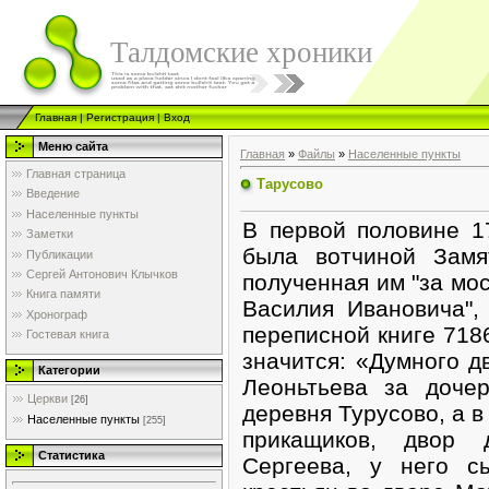
Талдомские хроники
Главная
|
Регистрация
|
Вход
Меню сайта
Главная
»
Файлы
»
Населенные пункты
Главная страница
Тарусово
Введение
Населенные пункты
В первой половине 17
Заметки
была вотчиной Замя
Публикации
Сергей Антонович Клычков
полученная им "за мо
Книга памяти
Василия Ивановича", 
Хронограф
переписной книге 7186
Гостевая книга
значится: «Думного 
Категории
Леоньтьева за доче
Церкви
[26]
деревня Турусово, а в
Населенные пункты
[255]
прикащиков, двор 
Статистика
Сергеева, у него с