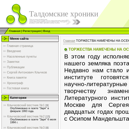
Талдомские хроники
Главная
|
Регистрация
|
Вход
Меню сайта
Главная
ТОРЖЕСТВА НАМЕЧЕНЫ НА ОСЕ
Главная страница
ТОРЖЕСТВА НАМЕЧЕНЫ НА ОС
Введение
В этом году исполня
Населенные пункты
нашего земляка поэта
Заметки
Публикации
Недавно нам стало и
Сергей Антонович Клычков
институте готовят
Книга памяти
научно-литератур
Хронограф
Гостевая книга
творчеству знаме
Литературного инсти
Категории
Москве для Сергея
Клычковский вестник №1
[9]
Опубликовано в газете "Заря" в
двадцатых годах прош
феврале 1993 года.
Клычковский вестник №2
с Осипом Мандельшта
[15]
Опубликовано в газете "Заря" 6 июля
1994 г.
Клычковский вестник №3
[8]