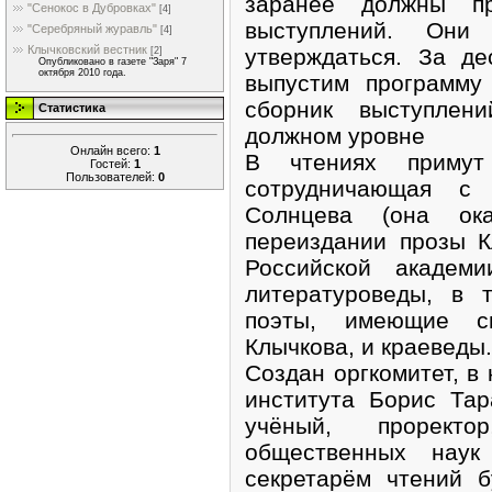
заранее должны п
"Сенокос в Дубровках"
[4]
выступлений. Они
"Серебряный журавль"
[4]
Клычковский вестник
утверждаться. За де
[2]
Опубликовано в газете "Заря" 7
октября 2010 года.
выпустим программу
сборник выступлен
Статистика
должном уровне
Онлайн всего:
1
В чтениях примут
Гостей:
1
Пользователей:
0
сотрудничающая с
Солнцева (она ок
переиздании прозы К
Российской академи
литературоведы, в 
поэты, имеющие с
Клычкова, и краеведы.
Создан оргкомитет, в
института Борис Тар
учёный, проректо
общественных нау
секретарём чтений 