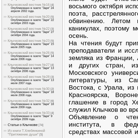
восьмого октября испо
Клычковский вестник №16
[4]
Опубликовано в газете "Заря" 24
апреля 2002 года.
поэта, расстрелянно
Клычковский вестник №20
[5]
обвинению. Летом 
Опубликовано в газете "Заря" 22
октября 2003 года.
каникулах, поэтому м
Клычковский вестник №22
[3]
Опубликовано в газете "Заря" 27
осень.
октября 2004 года.
Клычковский вестник №23
На чтения будут при
[5]
Опубликовано в газете "Заря" 15
июля 2005 года.
преподаватели и исс
Клычковский вестник №26
[5]
земляка из Франции, 
Опубликовано в газете "Заря" 14
июля 2006 года.
и других стран, и
Клычковский вестник №27
[4]
Опубликовано в газете "Заря" 13
Московского универс
октября 2006 года.
Клычковский вестник №28
[3]
литературы, из Сан
Опубликовано в газете "Заря" 13
июля 2007 года.
Востока, с Урала, из 
Клычковский вестник №30
[2]
Опубликовано в газете "Заря" 18
Красноярска, Ворон
июля 2008 года.
глашение в город Х
Клычковский вестник №32
[6]
Опубликовано в газете "Заря" 18
июля 2009 года.
служил Клычков во вр
Клычковский вестник №33
[4]
Объявление о чте
Опубликовано в газете "Заря" 9
октября 2009 года.
института, в фед
Статьи о Клычкове
[74]
средствах массовой 
Из книги Т.Хлебянкиной
"Притяжение души"
[5]