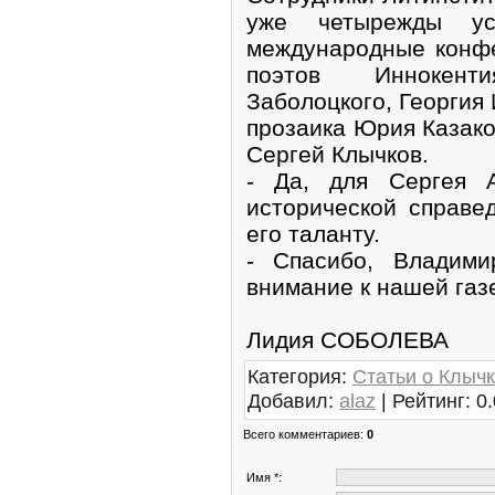
уже четырежды ус
международные конфе
поэтов Иннокент
Заболоцкого, Георгия
прозаика Юрия Казаков
Сергей Клычков.
- Да, для Сергея А
исторической справе
его таланту.
- Спасибо, Владими
внимание к нашей газ
Лидия СОБОЛЕВА
Категория
:
Статьи о Клыч
Добавил
:
alaz
|
Рейтинг
:
0.
Всего комментариев
:
0
Имя *: