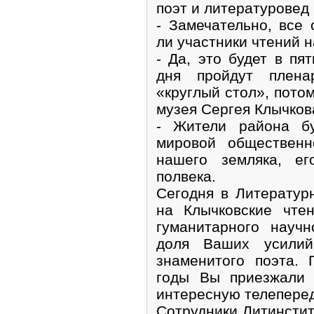
поэт и литерату­ровед
- Замечательно, все 
ли участники чтений н
- Да, это будет в пя
дня пройдут плена
«круглый стол», пото
музея Сергея Клычков
- Жители района б
мировой обще­ственн
нашего земляка, ег
полвека.
Сегодня в Литературн
на Клычковские чте
гуманитарного науч
доля Ваших усилий
знаменитого поэта.
годы Вы приез­жали
интересную телеперед
Сотрудники Литинстит