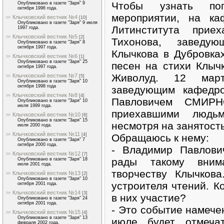
Чтобы узнать поп
Опубликовано в газете "Заря" 9
октября 1996 года.
мероприятии, на ка
Клычковский вестник №4
[10]
Опубликовано в газете "Заря" 9 июля
Литинститута приех
1997 года.
Клычковский вестник №5
[2]
Тихонова, заведу
Опубликовано в газете "Заря" 8
октября 1997 года.
Клычкова в Дубровка
Клычковский вестник №6
[1]
Опубликовано в газете "Заря" 25
песен на стихи Клы
октября 1997 года.
Живолуд. 12 март
Клычковский вестник №7
[5]
Опубликовано в газете "Заря" 10
октября 1998 года
заведующим кафедро
Клычковский вестник №8
[4]
Павловичем СМИРН
Опубликовано в газете "Заря" 10
июля 1999 года.
приехавшими людь
Клычковский вестник №10
[6]
Опубликовано в газете "Заря" 15
несмотря на занятость
июля 2000 года.
Клычковский вестник №11
Об­ращаюсь к нему:
[4]
Опубликовано в газете "Заря" 7
октября 2000 года.
- Владимир Павлови
Клычковский вестник №12
[7]
рады тако­му вни
Опубликовано в газете "Заря" 18
июля 2001 года.
творчеству Клычкова
Клычковский вестник №13
[2]
Опубликовано в газете "Заря" 10
устроителя чтений. Ко
октября 2001 года.
Клычковский вестник №14
[3]
в них участие?
Опубликовано в газете "Заря" 24
октября 2001 года.
- Это событие намечен
Клычковский вестник №15
[4]
Опубликовано в газете "Заря" 13
июле будет отмечат
февраля 2002 года.