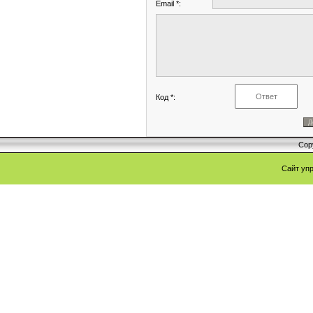
Email *:
Код *:
Cop
Сайт уп