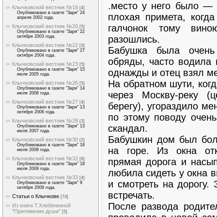
.место у него было — 
Клычковский вестник №16
[4]
Опубликовано в газете "Заря" 24
плохая примета, когда
апреля 2002 года.
галчонок тому вино
Клычковский вестник №20
[5]
Опубликовано в газете "Заря" 22
разошлись.
октября 2003 года.
Клычковский вестник №22
[3]
Бабушка была очень 
Опубликовано в газете "Заря" 27
октября 2004 года.
обряды, часто водила 
Клычковский вестник №23
[5]
Опубликовано в газете "Заря" 15
однажды и отец взял ме
июля 2005 года.
На обратном шути, ког
Клычковский вестник №26
[5]
Опубликовано в газете "Заря" 14
через Москву-реку (
июля 2006 года.
Клычковский вестник №27
[4]
берегу), угораздило ме
Опубликовано в газете "Заря" 13
октября 2006 года.
по этому по­воду очен
Клычковский вестник №28
[3]
скандал.
Опубликовано в газете "Заря" 13
июля 2007 года.
Бабушкин дом был боль
Клычковский вестник №30
[2]
Опубликовано в газете "Заря" 18
на горе. Из ок­на от
июля 2008 года.
Клычковский вестник №32
прямая дорога и насып
[6]
Опубликовано в газете "Заря" 18
июля 2009 года.
любила сидеть у окна 
Клычковский вестник №33
[4]
и смотреть на дорогу. 
Опубликовано в газете "Заря" 9
октября 2009 года.
встречать.
Статьи о Клычкове
[74]
После развода ро­дите
Из книги Т.Хлебянкиной
"Притяжение души"
[5]