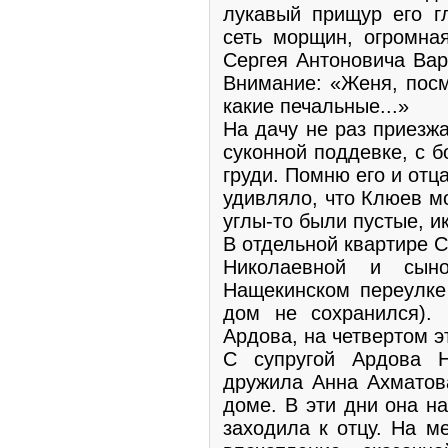
лукавый прищур его г
сеть морщин, огромная
Сергея Антоновича Ва
Внимание: «Женя, посм
какие печальные...»
На дачу не раз приезж
суконной поддевке, с 
груди. Помню его и отц
удивляло, что Клюев м
углы-то были пустые, и
В отдельной квар­тире 
Никола­евной и сы
Нащекинском переулке
дом не сохранился).
Ардова, на четвертом 
С супругой Ардова Н
дружила Анна Ахма­тов
доме. В эти дни она н
заходила к от­цу. На 