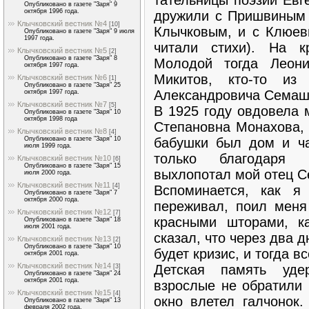
Опубликовано в газете "Заря" 9
октября 1996 года.
дружили с Пришви­ным 
Клычковский вестник №4
[10]
Клычковым, и с Клюев
Опубликовано в газете "Заря" 9 июля
1997 года.
читали сти­хи). На 
Клычковский вестник №5
[2]
Опубликовано в газете "Заря" 8
Молодой тогда Леон
октября 1997 года.
Микитов, кто-то из 
Клычковский вестник №6
[1]
Опубликовано в газете "Заря" 25
Александ­ровича Семаш
октября 1997 года.
Клычковский вестник №7
[5]
В 1925 году овдовела 
Опубликовано в газете "Заря" 10
октября 1998 года
Степановна Мо­нахова,
Клычковский вестник №8
[4]
бабушки был дом и ча
Опубликовано в газете "Заря" 10
июля 1999 года.
только благодаря о
Клычковский вестник №10
[6]
Опубликовано в газете "Заря" 15
выхлопотал мой отец С
июля 2000 года.
Клычковский вестник №11
[4]
Вспоминается, как я
Опубликовано в газете "Заря" 7
октября 2000 года.
переживал, поил меня
Клычковский вестник №12
[7]
красными шторами, к
Опубликовано в газете "Заря" 18
июля 2001 года.
сказал, что через два д
Клычковский вестник №13
[2]
Опубликовано в газете "Заря" 10
будет кризис, и тогда вс
октября 2001 года.
Клычковский вестник №14
Детская память уде
[3]
Опубликовано в газете "Заря" 24
октября 2001 года.
взрослые не обратили
Клычковский вестник №15
[4]
окно влетел галчонок.
Опубликовано в газете "Заря" 13
февраля 2002 года.