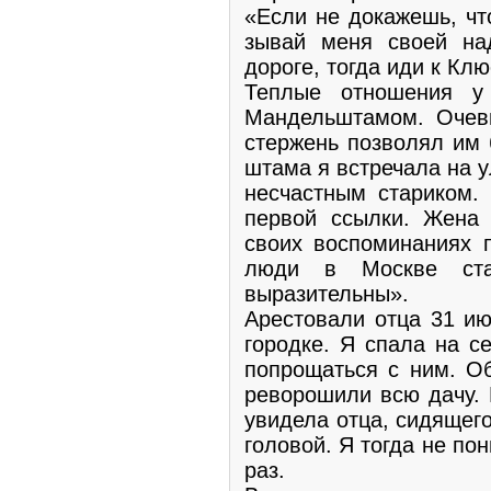
«Если не докажешь, чт
зывай меня своей на
дороге, тогда иди к Клю
Теплые отношения у
Мандельштамом. Очеви
стержень позволял им 
штама я встречала на у
несчастным стари­ком.
первой ссылки. Жена 
своих воспоми­наниях 
люди в Москве ста
выразительны».
Арестовали отца 31 ию
городке. Я спала на с
попрощаться с ним. Об
реворошили всю дачу. К
увидела отца, сидящего
головой. Я тогда не по
раз.