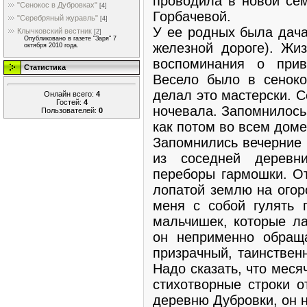
проводила в новой се
"Сенокос в Дубровках"
[4]
Горбачевой.
"Серебряный журавль"
[4]
У ее родных была дача
Клычковский вестник
[2]
Опубликовано в газете "Заря" 7
железной дороге). Жи
октября 2010 года.
воспоминания о прив
Статистика
Весело было в сеноко
делал это мастер­ски. С
Онлайн всего:
4
Гостей:
4
ночевала. За­помнилось,
Пользователей:
0
как по­том во всем дом
Запомнились вечерние п
из соседней деревн
переборы гармошки. От
лопатой землю на огор
меня с собой гулять п
мальчишек, ко­торые л
он неприменно обращ
призрачный, таинственн
Надо сказать, что меся
сти­хотворные строки 
деревню Дубровки, он н