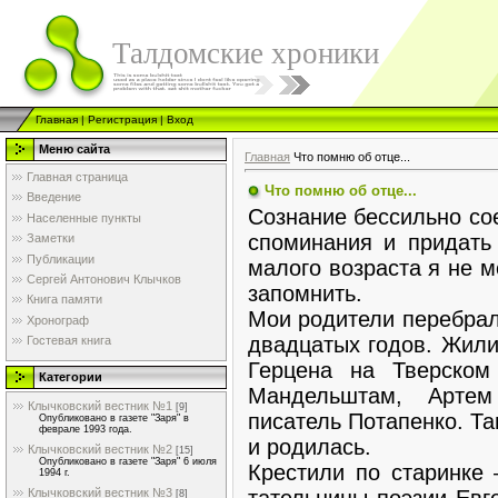
Талдомские хроники
Главная
|
Регистрация
|
Вход
Меню сайта
Главная
Что помню об отце...
Главная страница
Что помню об отце...
Введение
Сознание бессильно со
Населенные пункты
споминания и придать 
Заметки
Публикации
малого возраста я не мо
Сергей Антонович Клычков
запомнить.
Книга памяти
Мои родители перебра­
Хронограф
двадцатых годов. Жили
Гостевая книга
Герцена на Тверско
Категории
Мандель­штам, Арте
Клычковский вестник №1
[9]
писатель Потапенко. Та
Опубликовано в газете "Заря" в
феврале 1993 года.
и родилась.
Клычковский вестник №2
[15]
Опубликовано в газете "Заря" 6 июля
Крестили по старинке
1994 г.
тательницы поэзии Евг
Клычковский вестник №3
[8]