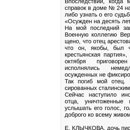
Впоследствии, когда 
справок в доме № 24 на
либо узнать о его судь­
«Осужден на десять лет
На мой последний за
Военную коллегию Вер
щено, что отец аресто
что он, якобы, был ч
крестьянская пар­тия»
октября приговоре
исполнялись немед
осужденных не фиксиро
Так погиб мой отец. 
сированных сталинским
Сейчас наступило ино
отца, уничтоженные
услышать его голос, го
доброго ко всему живом
Е. КЛЫЧКОВА, дочь пис