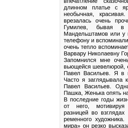
впечатле­ние сказочн
длинном платье с я
необычная, красива
врезалась очень про
Гумилев, бывая в 
Мандельштамов или у н
телефону и вспоми­нали
очень тепло вспоминае
Варвару Николаевну Го
Запомнился мне очен
вьющейся шевелюрой, 
Павел Васильев. Я в н
Часто я заглядывала к
Павел Васильев. Од­
Пашка, Жень­ка опять н
В последние годы жизн
от него, мотивируя
разницей во взглядах 
ременного художника.
мира» он резко высказ