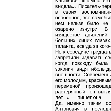
Клычкове: «Помню его 
видела». Писатель-пер
в своих воспоминан
особенное, все самобыт
нем нельзя было не 
озарено изнутри. В
изяществе движений 
больших синих глазах-
таланта, всегда за кого
Но к середине тридцат
запретили издавать св
когда повсюду была
закония, видя гибель д
внешности. Современни­
его молодым, кра­сивым
переменой произоше
растерянный, он выгля
лет...» — пишет она.
Да, именно таким о
Антонович в послед