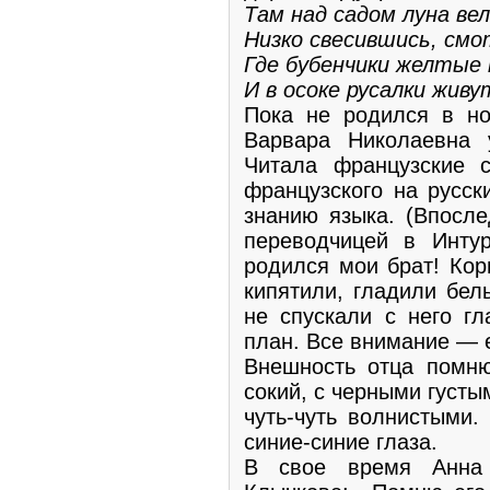
Там над садом луна вел
Низко свесившись, смо
Где бубенчики желтые
И в осоке русалки живут
Пока не родился в но
Варвара Николаевна 
Читала французские 
французского на русск
знанию языка. (Впосле
переводчицей в Инту­р
родился мои брат! Кор
кипятили, глади­ли бел
не спускали с него гл
план. Все внимание — 
Внешность отца помню
сокий, с черными густы
чуть-чуть волнистыми.
синие-синие глаза.
В свое время Анна 