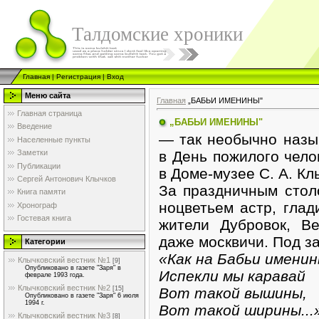
Талдомские хроники
Главная
|
Регистрация
|
Вход
Меню сайта
Главная
„БАБЬИ ИМЕНИНЫ"
Главная страница
„БАБЬИ ИМЕНИНЫ"
Введение
— так необычно назы
Населенные пункты
в День пожилого челов
Заметки
Публикации
в Доме-музее С. А. Кл
Сергей Антонович Клычков
За праздничным стол
Книга памяти
ноцветьем астр, глади
Хронограф
Гостевая книга
жители Дубровок, Ве
даже москвичи. Под з
Категории
«Как на Бабьи имени
Клычковский вестник №1
[9]
Опубликовано в газете "Заря" в
Испекли мы каравай
феврале 1993 года.
Клычковский вестник №2
Вот такой вышины,
[15]
Опубликовано в газете "Заря" 6 июля
1994 г.
Вот такой ширины...
Клычковский вестник №3
[8]