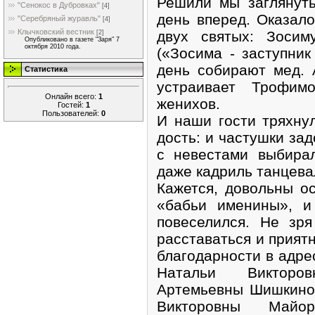
Решили мы заглянут
"Сенокос в Дубровках"
[4]
день вперед. Оказало
"Серебряный журавль"
[4]
Клычковский вестник
двух святых: Зосим
[2]
Опубликовано в газете "Заря" 7
октября 2010 года.
(«Зосима - заступник
день собира­ют мед.
Статистика
устраивает Трофим
Онлайн всего:
1
женихов.
Гостей:
1
Пользователей:
0
И наши гости тряхну
дость: и частушки зад
с невестами выбирал
даже кадриль танцева
Кажется, довольны ост
«бабьи именины», и
повесе­лился. Не зр
расста­ваться и прият
благо­дарности в адре
На­тальи Викторо
Артемьевны Шишкиной
Викторовны Майор