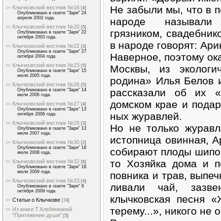
Не забыли мы, что в п
Клычковский вестник №16
[4]
Опубликовано в газете "Заря" 24
апреля 2002 года.
народе называли 
Клычковский вестник №20
[5]
грязником, свадебник
Опубликовано в газете "Заря" 22
октября 2003 года.
в народе говорят: Ар
Клычковский вестник №22
[3]
Опубликовано в газете "Заря" 27
Наверное, поэтому ока
октября 2004 года.
Клычковский вестник №23
Москвы, из экологи
[5]
Опубликовано в газете "Заря" 15
июля 2005 года.
родина» Илья Белов и
Клычковский вестник №26
[5]
рассказали об их «
Опубликовано в газете "Заря" 14
июля 2006 года.
домском крае и пода
Клычковский вестник №27
[4]
Опубликовано в газете "Заря" 13
ных журавлей.
октября 2006 года.
Клычковский вестник №28
[3]
Но не только журавл
Опубликовано в газете "Заря" 13
июля 2007 года.
истопница овинная, А
Клычковский вестник №30
[2]
Опубликовано в газете "Заря" 18
собирают плоды шиповн
июля 2008 года.
то Хозяйка дома и п
Клычковский вестник №32
[6]
Опубликовано в газете "Заря" 18
июля 2009 года.
повника и трав, выпеч
Клычковский вестник №33
[4]
ливали чай, зазве
Опубликовано в газете "Заря" 9
октября 2009 года.
клычковская песня 
Статьи о Клычкове
[74]
тере­му...», никого н
Из книги Т.Хлебянкиной
"Притяжение души"
[5]