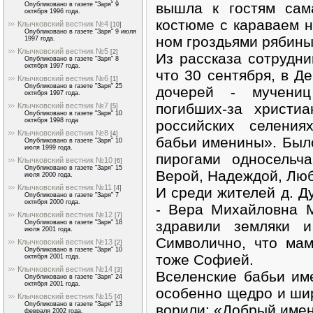
вышла к гостям сам
Опубликовано в газете "Заря" 9
октября 1996 года.
костюме с караваем н
Клычковский вестник №4
[10]
Опубликовано в газете "Заря" 9 июля
ном гроздьями рябины
1997 года.
Клычковский вестник №5
[2]
Из рассказа сотрудни
Опубликовано в газете "Заря" 8
октября 1997 года.
что 30 сентября, в Д
Клычковский вестник №6
[1]
Опубликовано в газете "Заря" 25
дочерей - мучени
октября 1997 года.
погибших-за христи
Клычковский вестник №7
[5]
Опубликовано в газете "Заря" 10
октября 1998 года
российских селения
Клычковский вестник №8
[4]
бабьи имени­ны». Было
Опубликовано в газете "Заря" 10
июля 1999 года.
пирогами односельч
Клычковский вестник №10
[6]
Опубликовано в газете "Заря" 15
Верой, На­деждой, Лю
июля 2000 года.
Клычковский вестник №11
И среди жителей д. Д
[4]
Опубликовано в газете "Заря" 7
октября 2000 года.
- Вера Михайловна М
Клычковский вестник №12
[7]
здравили земляки и
Опубликовано в газете "Заря" 18
июля 2001 года.
Символич­но, что ма
Клычковский вестник №13
[2]
Опубликовано в газете "Заря" 10
тоже Со­фией.
октября 2001 года.
Клычковский вестник №14
[3]
Вселенские бабьи им
Опубликовано в газете "Заря" 24
октября 2001 года.
особенно щедро и широ
Клычковский вестник №15
[4]
Опубликовано в газете "Заря" 13
ворили: «Добрый имен
февраля 2002 года.