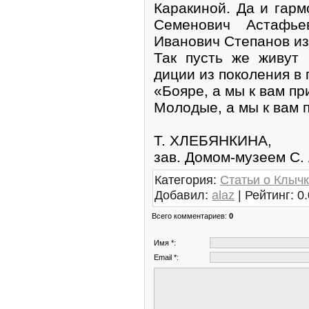
Каракиной. Да и гармо
Семенович Астафь
Иванович Степанов из 
Так пусть же живут
диции из поколения в 
«Бояре, а мы к вам пр
Молодые, а мы к вам 
Т. ХЛЕБЯНКИНА,
зав. Домом-музеем С. 
Категория
:
Статьи о Клыч
Добавил
:
alaz
|
Рейтинг
:
0.
Всего комментариев
:
0
Имя *:
Email *: