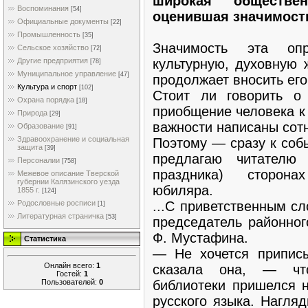
широкая обществе
Воспоминания
[54]
оценившая значимост
Официальные документы
[22]
Промышленность
[35]
Значимость эта оп
Сельское хозяйство
[72]
культурную, духовную 
Другие предприятия
[78]
Муниципальное управление
[47]
продолжает вносить его
Культура и спорт
[102]
Стоит ли говорить о
Охрана порядка
[18]
приобщение человека к 
Природа
[29]
важности написаны сот
Образование
[91]
Здравоохранение и социальная
Поэтому — сразу к собы
защита
[39]
предлагаю читателю
Персоналии
[758]
праздника) сторона
Межевое описание Тверской
губернии Калязинского уезда
юбиляра.
1855 г.
[124]
...С приветственным с
Родословные росписи
[1]
Литературная страничка
[53]
председатель районног
Ф. Мустафина.
Статистика
— Не хочется припис
Онлайн всего:
1
сказала она, — чт
Гостей:
1
Пользователей:
0
библиотеки пришелся н
русского языка. Нагля