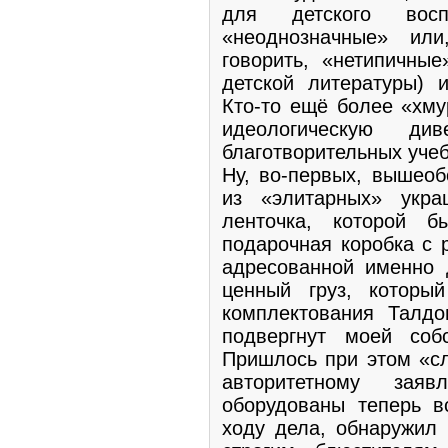
для детского воспр
«неоднозначные» ил
говорить, «нетипичные
детской литературы) 
Кто-то ещё более «хму
идеологическую ди
благотворительных учеб
Ну, во-первых, вышео
из «элитарных» укра
ленточка, которой б
подарочная коробка с 
адресованной именно 
ценный груз, которы
комплектования Талд
подвергнут моей соб
Пришлось при этом «сл
авторитетному зая
оборудованы теперь в
ходу дела, обнаружил 