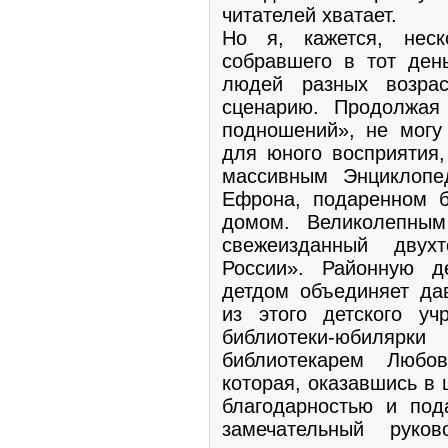
читателей хватает.
Но я, кажется, неск
собравшего в тот ден
людей разных возра
сценарию. Продолжая
подношений», не могу 
для юного восприятия,
массивным Энциклопе
Ефрона, подаренном б
домом. Великолепны
свежеизданный двух
России». Районную д
детдом объединяет да
из этого детского у
библиотеки-юбиляр
библиотекарем Любо
которая, оказавшись в
благодарностью и под
замечательный руко