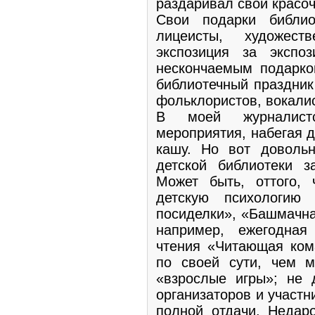
раздаривал свои красо
Свои подарки библио
лицеисты, художес
экспозиция за эксп
нескончаемым подарко
библиотечный праздник
фольклористов, вокалис
В моей журналист
мероприятия, набегая д
кашу. Но вот доволь
детской библиотеки з
Может быть, оттого,
детскую психологию 
посиделки», «Башмачная
например, ежегодная
чтения «Читающая ком
по своей сути, чем 
«взрослые игры»; не 
организаторов и участн
полной отдачи. Недар