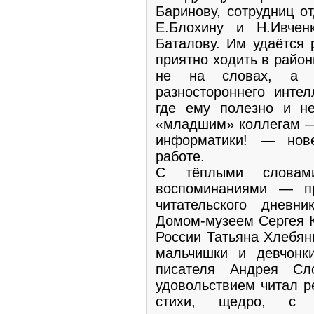
Баринову, сотрудниц о
Е.Блохину и Н.Ивчен
Баталову. Им удаётся 
приятно ходить в район
не на словах, а 
разностороннего интел
где ему полезно и не
«младшим» коллегам — 
информатики! — нове
работе.
С тёплыми словам
воспоминаниями — пр
читательского днев
Домом-музеем Сергея К
России Татьяна Хлебян
мальчишки и девчонк
писателя Андрея Сл
удовольствием читал р
стихи, щедро, с р