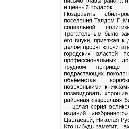
письмо главы района и
и ценный подарок.
Поздравить юбиляро
поселения Талдом Г. М
социальной полити
Трогательным было зам
его внуки, приезжая к
делом просят «почитат
городских властей п
профессиональных д
трудном поприще 
подрастающих поколе
объёмистая короб
новёхонькими книжкам
позавидовать хороши
районная «взрослая» би
— целая серия велико
изданий «избранного
Цветаевой, Николая Ру
Кто-нибудь заметит, н