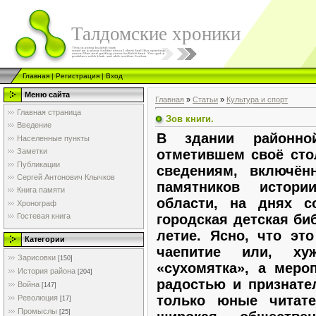
Талдомские хроники
Главная
|
Регистрация
|
Вход
Меню сайта
Главная
»
Статьи
»
Культура и спорт
Главная страница
Зов книги.
Введение
В здании районно
Населенные пункты
отметившем своё сто
Заметки
Публикации
сведениям, включён
Сергей Антонович Клычков
памятников истор
Книга памяти
области, на днях с
Хронограф
городская детская би
Гостевая книга
летие. Ясно, что эт
Категории
чаепитие или, ху
Зарисовки
[150]
«сухомятка», а меро
История района
[204]
радостью и признате
Война
[147]
только юные читате
Революция
[17]
Промыслы
[25]