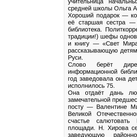
учительница начальн
средней школы Ольга А
Хороший подарок — ко
её cтаршая сестра — 
библиотека. Политкорр
традиции!) шефы одно
и книгу — «Свет Мира
рассказывающую детям
Руси.
Слово берёт дире
информационной библи
год заведовала она де
исполнилось 75.
Она отдаёт дань лю
замечательной предшес
посту — Валентине Ми
Великой Отечественно
счастье салютовать
площади. Н. Хирова с
заведующую районн