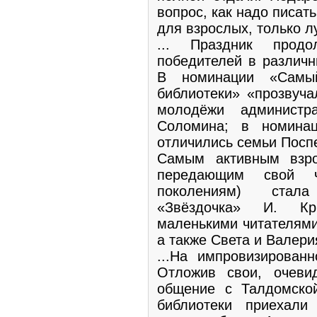
вопрос, как надо писать
для взрослых, только л
... Праздник продо
победителей в различн
В номинации «Самы
библиотеки» «прозвуча
молодёжи администр
Соломина; в номина
отличились семьи Посп
Самым активным взро
передающим свой ч
поколениям) стала
«Звёздочка» И. Кр
маленькими читателям
а также Света и Валери
...На импровизирован
Отложив свои, очеви
общение с Талдомской
библиотеки приехали