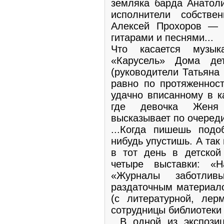
земляка барда Анатоли
исполнители собств
Алексей Прохоров — 
гитарами и песнями...
Что касается музык
«Карусель» Дома дет
(руководители Татьяна
равно по протяженност
удачно вписанному в к
где девочка Женя
высказывает по очереди
...Когда пишешь подо
нибудь упустишь. А так 
в тот день в детской
четыре выставки: «
«Журналы заботли
раздаточным материало
(с литературной, лер
сотрудницы библиотеки
...В одной из экспоз