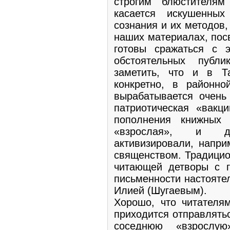
строгим блюстителям
касается искушенных
сознания и их методов,
наших материалах, пос
готовы сражаться с 
обстоятельных публ
заметить, что и в 
конкретно, в районно
вырабатывается очень
патриотическая «вакц
пополнения книжных
«взрослая», и де
активизировали, напр
священством. Традицио
читающей детворы с г
письменности настояте
Илией (Шугаевым).
Хорошо, что читателя
приходится отправлятьс
соседнюю «взрослую