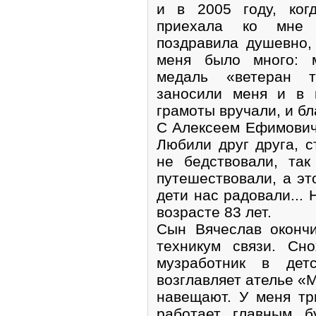
и в 2005 году, ког
приехала ко мне 
поздравила душевно,
меня было много: 
медаль «ветеран т
заносили меня и в 
грамоты вручали, и бл
С Алексеем Ефимович
Любили друг друга, с
не бедствовали, так
путешествовали, а эт
дети нас радовали... 
возрасте 83 лет.
Сын Вячеслав окончи
техникум связи. Сн
музработник в дет
возглавляет ателье «М
навещают. У меня тр
работает главным б