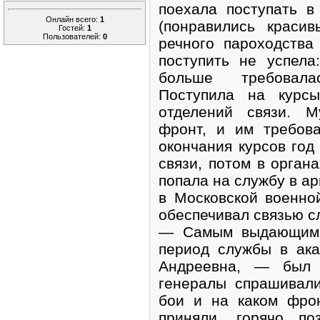
поехала поступать в
Онлайн всего:
1
(понравились краси
Гостей:
1
Пользователей:
0
речного пароходства
поступить не успела
больше требовала
Поступила на курсы
отделений связи. М
фронт, и им требов
окончания курсов год
связи, потом в органа
попала на службу в а
в Московской военно
обеспечивал связью с
— Самым выдающимс
период службы в ак
Андреевна, — был 
генералы спрашивали
бои и на каком фрон
приняли, горячо по