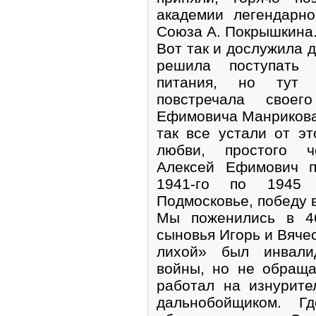
академии легендарно
Союза А. Покрышкина
Вот так и дослужила д
решила поступать 
питания, но тут 
повстречала свое
Ефимовича Манрикова,
так все устали от э
любви, простого ч
Алексей Ефимович п
1941-го по 1945 
Подмосковье, победу в
Мы поженились в 46
сыновья Игорь и Вячес
лихой» был инвали
войны, но не обраща
работал на изнурит
дальнобойщиком. Г