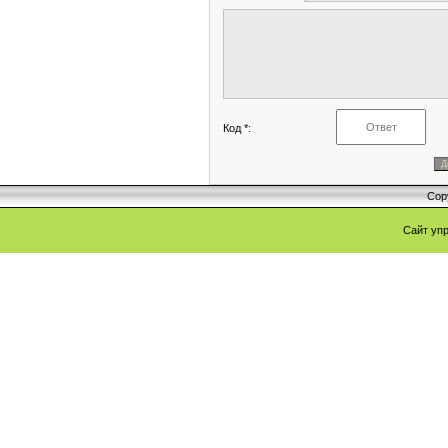
Код *:
Cop
Сайт уп