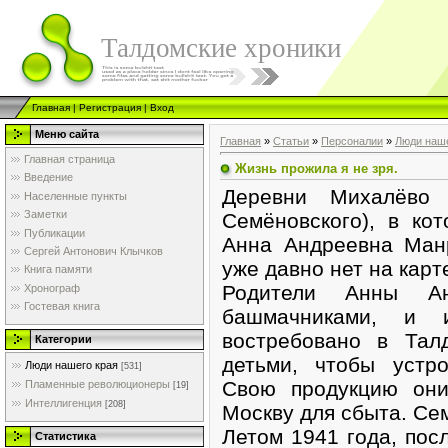
Талдомские хроники
Главная
|
Регистрация
|
Вход
Меню сайта
Главная
»
Статьи
»
Персоналии
»
Люди наше
Главная страница
Жизнь прожила я не зря.
Введение
Деревни Михалёво 
Населенные пункты
Заметки
Семёновского), в ко
Публикации
Анна Андреевна Ман
Сергей Антонович Клычков
уже давно нет на карт
Книга памяти
Родители Анны Ан
Хронограф
Гостевая книга
башмачниками, и 
востребовано в Тал
Категории
детьми, чтобы устр
Люди нашего края
[531]
Свою продукцию он
Пламенные революционеры
[19]
Интеллигенция
[208]
Москву для сбыта. Се
Летом 1941 года, пос
Статистика