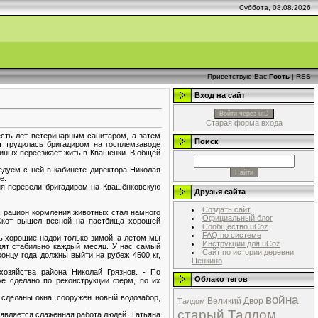
Суббота, 08.08.2026
Приветствую Вас
Гость
|
RSS
Вход на сайт
Войти через uID
Старая форма входа
сть лет ветеринарным санитаром, а затем
Поиск
т трудилась бригадиром на госплемзаводе
ниных переезжает жить в Квашенки. В общей
едуем с ней в кабинете директора Николая
е.
еня перевели бригадиром на Квашёнковскую
Друзья сайта
Создать сайт
х, рацион кормления животных стал намного
Официальный блог
 Скот вышел весной на пастбища хорошей
Сообщество uCoz
FAQ по системе
ь хорошие надои только зимой, а летом мы
Инструкции для uCoz
дят стабильно каждый месяц. У нас самый
Сайт по истории деревни
концу года должны выйти на рубеж 4500 кг,
Пенкино
хозяйства района Николай Грязнов. - По
Облако тегов
же сделано по реконструкции ферм, по их
война
 сделаны окна, сооружён новый водозабор,
Великий Двор
Талдом
старый Талдом
м является слаженная работа людей. Татьяна