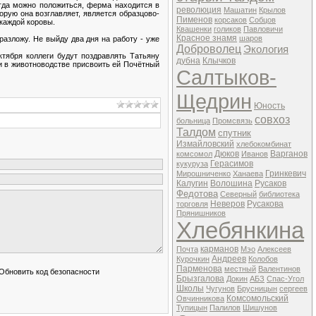
егда можно положиться, ферма находится в
революция
Машатин
Крылов
орую она возглавляет, является образцово-
Пименов
корсаков
Собцов
 каждой коровы.
Квашенки
голиков
Павловичи
Красное знамя
шаров
разложу. Не выйду два дня на работу - уже
Доброволец
Экология
тября коллеги будут поздравлять Татьяну
дубна
Клычков
и в животноводстве присвоить ей Почётный
Салтыков-
Щедрин
Юность
совхоз
больница
Промсвязь
Талдом
спутник
Измайловский
хлебокомбинат
Дюков
Варганов
комсомол
Иванов
Герасимов
кукуруза
Гринкевич
Мирошниченко
Ханаева
Калугин
Волошина
Русаков
Федотова
Северный
библиотека
Неверов
Русакова
торговля
Прянишников
Хлебянкина
карманов
Почта
Мэо
Алексеев
Андреев
Курочкин
Колобов
Парменова
местный
Валентинов
Брызгалова
Докин
АБЗ
Спас-Угол
Школы
Чугунов
Брусницын
сергеев
Комсомольский
Овчинникова
Тупицын
Палилов
Шишунов