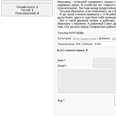
Ивановна - отличный специалист, можно с
надёжных руках. В хозяйстве нет главного
Онлайн всего:
1
показательной. Три года назад продуктивно
Гостей:
1
- Татьяна Ивановна, а не появлялась ли у 
Пользователей:
0
- Я до такой степени привыкла к этой раб
душа болит, здесь я чувствую себя нужным 
...Вот в такой дружной связке и работа
Ивановну с юбилеем. А районный Совет Де
знак «За заслуги перед Талдомским районо
Татьяна КУНТАЕВА
Категория
:
Люди нашего края
|
Добавил
:
ala
Просмотров
:
599
|
Рейтинг
:
0.0
/
0
Всего комментариев
:
0
Имя *:
Email *:
Код *: