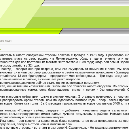
го края
.
отать в животноводческой отрасли совхоза «Правда» в 1978 году. Проработав ше
 возвратилась на свою родину - в Ленинградскую область, где в течение пяти ле
ановится для неё постоянным местом жительства с 1989 года; когда вся семья Воро
ьскому хозяйству 32 года.
всегда, - говорит она при встрече, немного смущаясь от внимания к себе. Мы бес
включается в наш разговор, рассказывая о своём незаменимом помощнике - бригадир
тработала 13 лет бригадиром, - продолжает моя собеседница. - Три года назад м
и самые низкие в районе, а сейчас вот резко возросли.
ше сельхозпредприятие сейчас стало одним из ведущих по молоку...
теля, он настоящий хозяйственник, знающий все тонкости животноводства. Во-вторы
нцентрированные корма, сена было вдоволь, силос и сенаж - без ограничений.
, что массовые отёлы шли только в зимние месяцы. Это давало возможность получат
о распределить сроки отёлов, нам понадобилось полтора года. Теперь отёлы прохо
о коров, более ста голов. За 8 месяцев продуктивность коров составила 3400 кг, к 
а молока «Правда» сейчас лидирует, - добавляет начальник отдела сельского 
олока сельхозпредприятие имеет самые лучшие результаты в районе. Немало так
ыграло большую роль в увеличении надоев.
а Ивановна, - вся кровля на коровниках была перекрыта, во всех помещениях заново
удаления, введён в строй новый молочный блок.
сь в лучшую сторону, - вступает в разговор Н. Садовников. - Но главным достижение