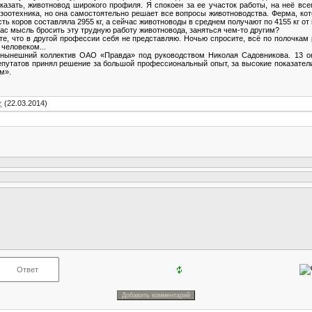
казать, животновод широкого профиля. Я спокоен за ее участок работы, на неё вс
 зоотехника, но она самостоятельно решает все вопросы животноводства. Ферма, кот
сть коров составляла 2955 кг, а сейчас животноводы в среднем получают по 4155 кг от
Вас мысль бросить эту трудную работу животновода, заняться чем-то другим?
оте, что в другой профессии себя не представляю. Ночью спросите, всё по полочкам 
человеком...
ет нынешний коллектив ОАО «Правда» под руководством Николая Садовникова. 13 ок
путатов принял решение за большой профессиональный опыт, за высокие показател
м».
z
(22.03.2014)