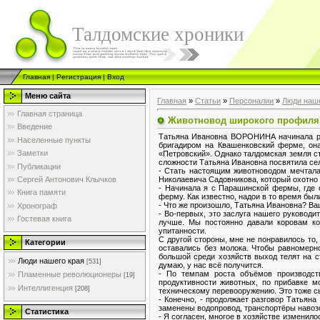
Талдомские хроники
Главная
|
Регистрация
|
Вход
Меню сайта
Главная
»
Статьи
»
Персоналии
»
Люди наше
Главная страница
Животновод широкого профиля
Введение
Татьяна Ивановна ВОРОНИНА начинала раб
Населенные пункты
бригадиром на Квашенковский ферме, она
Заметки
«Петровский». Однако талдомская земля ст
сложности Татьяна Ивановна посвятила сел
Публикации
- Стать настоящим животноводом мечтала 
Николаевича Садовникова, который охотно 
Сергей Антонович Клычков
- Начинала я с Парашинской фермы, где о
Книга памяти
ферму. Как известно, надои в то время был
- Что же произошло, Татьяна Ивановна? Ва
Хронограф
- Во-первых, это заслуга нашего руководи
Гостевая книга
лучше. Мы постоянно давали коровам ко
упитанности.
С другой стороны, мне не понравилось то
Категории
оставались без молока. Чтобы равномерн
большой среди хозяйств выход телят на ст
Люди нашего края
[531]
думаю, у нас всё получится.
- По темпам роста объёмов производств
Пламенные революционеры
[19]
продуктивности животных, по прибавке м
Интеллигенция
[208]
техническому перевооружению. Это тоже с
- Конечно, - продолжает разговор Татьян
заменены водопровод, транспортёры навозо
Статистика
- Я согласен, многое в хозяйстве изменило