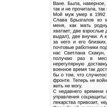
Ване. Была, наверное, 
так и не прочитала, так
Мой муж умер в 1992 г
Слава Брызгалов ко м
меня, как мать родн
хватает; две взрослые
выдал), две внучки. А 
за него и его близких
почтовые работники под
нас Светлана Скакун,
получаю раз в мес
нерегулярную достав
военное время так дос
бы о том, что случило
фронте. Теперь не войн
жить не могу.
С недавнего времени 
управления соцзащиты:
лекарства привозит, н