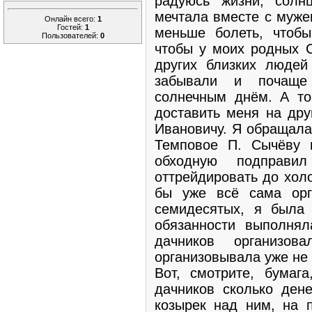
радуюсь жизни, солн
мечтала вместе с муже
Онлайн всего:
1
Гостей:
1
меньше болеть, чтоб
Пользователей:
0
чтобы у моих родных 
других близких людей
забывали и почаще
солнечным днём. А то
доставить меня на дру
Ивановичу. Я обращала
Темповое П. Сычёву 
обходную подправ
оттрейдировать до холо
бы уже всё сама орг
семидесятых, я была 
обязанности выполнял
дачников организо
организовывала уже не 
Вот, смотрите, бумага
дачников сколько дене
козырек над ним, на п