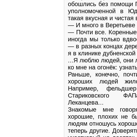
обошлись без помощи П
уполномоченной в Юд
такая вкусная и чистая 
— И много в Bеpетьеве 
— Почти все. Коренные
иногда мы только вдво
— в разных концах дер
я в клинике дубненской
...Я люблю людей, они
ко мне на огонёк: узнат
Раньше, конечно, поч
хороших людей жил
Например, фельдшер
Стариковского ФА
Леканцева...
Знакомые мне говор
хорошие, плохих не бы
людям отношусь хорошо
теперь другие. Доверя