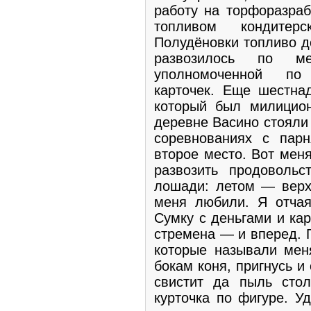
работу на торфоразраб
топливом кондите
Полудёновки топливо д
развозилось по 
уполномоченной по
карточек. Еще шестнад
который был милицион
деревне Васино стояли
соревнованиях с пар
второе место. Вот мен
развозить продовольс
лошади: летом — верх
меня любили. Я отчая
Сумку с деньгами и кар
стремена — и вперед. 
которые называли мен
бокам коня, пригнусь и 
свистит да пыль сто
курточка по фигуре. Уд