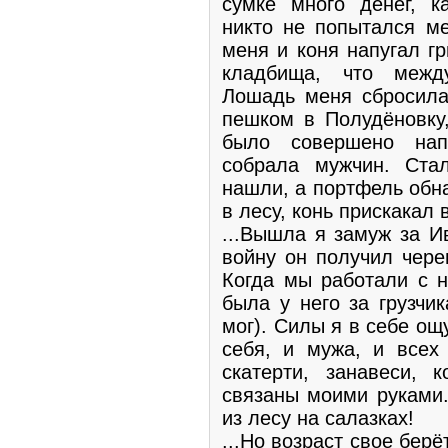
сумке много денег, к
никто не попытался ме
меня и коня напугал г
кладбища, что межд
Лошадь меня сбросила
пешком в Полудёновку,
было совершено нап
собрала мужчин. Стал
нашли, а портфель обн
в лесу, конь прискакал 
...Вышла я замуж за И
войну он получил чере
Когда мы работали с н
была у него за грузчи
мог). Силы я в себе о
себя, и мужа, и всех
скатерти, занавеси, 
связаны моими руками.
из лесу на салазках!
...Но возраст свое бер