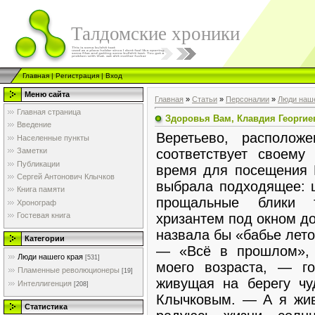
Талдомские хроники
Главная
|
Регистрация
|
Вход
Меню сайта
Главная
»
Статьи
»
Персоналии
»
Люди наше
Главная страница
Здоровья Вам, Клавдия Георгие
Введение
Веретьево, располож
Населенные пункты
соответствует своему
Заметки
Публикации
время для посещения 
Сергей Антонович Клычков
выбрала подходящее: ш
Книга памяти
прощальные блики т
Хронограф
хризантем под окном д
Гостевая книга
назвала бы «бабье лето
Категории
— «Всё в прошлом», 
Люди нашего края
[531]
моего возраста, — г
Пламенные революционеры
[19]
живущая на берегу чу
Интеллигенция
[208]
Клычковым. — А я жив
Статистика