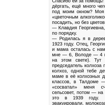
Спасибо ей за помощь!
дёргать, ещё много че
под моим окном? Моя 
«цветочным алкоголико
посадить, но без цветов
— Клавдия Георгиевна,
по порядку.
— Родилась я в дерев
1923 году. Отец, Георг
и мама осталась с нам
мне — 6, Володе — 4 г
на этом свете). Тут 
председатель колхоза 
колхоз, одной тебе д
маме в её колхозных д
классов, в Талдоме —
«сосватал» меня сч
сельсовет, потом — на
это в 1939 году. К
эвакуировали, молокоз