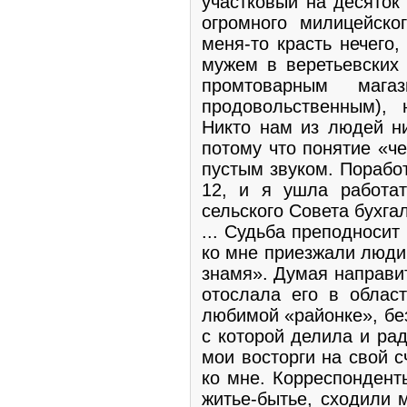
участковый на десяток
огромного милицейско
меня-то красть нечего,
мужем в веретьевских
промтоварным маг
продовольственным),
Никто нам из людей ни
потому что понятие «ч
пустым звуком. Порабо
12, и я ушла работа
сельского Совета бухга
... Судьба преподносит
ко мне приезжали люди
знамя». Думая направи
отослала его в облас
любимой «районке», без
с которой делила и рад
мои восторги на свой 
ко мне. Корреспондент
житье-бытье, сходили 