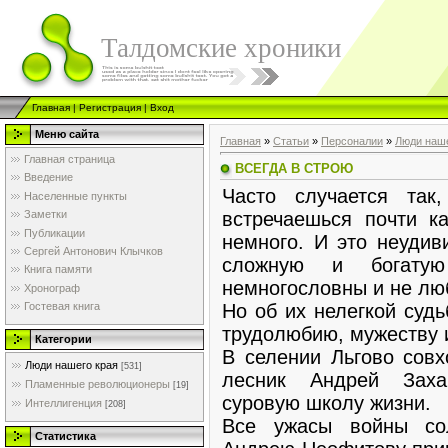
Талдомские хроники
Главная
|
Регистрация
|
Вход
Меню сайта
Главная
»
Статьи
»
Персоналии
»
Люди наше
Главная страница
ВСЕГДА В СТРОЮ
Введение
Часто случается так
Населенные пункты
встречаешься почти к
Заметки
Публикации
немного. И это неудив
Сергей Антонович Клычков
сложную и богатую
Книга памяти
немногословны и не люб
Хронограф
Но об их нелегкой судь
Гостевая книга
трудолюбию, мужеству и
Категории
В селении Льгово совх
Люди нашего края
[531]
лесник Андрей Заха
Пламенные революционеры
[19]
суровую школу жизни.
Интеллигенция
[208]
Все ужасы войны сол
Статистика