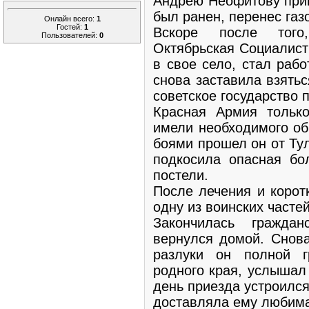
Андрею Неофитову приш
был ранен, перенес газ
Онлайн всего:
1
Гостей:
1
Вскоре после того
Пользователей:
0
Октябрьская Социалист
в свое село, стал раб
снова заставила взять
советское государство 
Красная Армия тольк
имели необходимого о
боями прошел он от Ту
подкосила опасная бо
постели.
После лечения и корот
одну из воинских часте
Закончилась гражда
вернулся домой. Снова
разлуки он полной 
родного края, услышал
день приезда устроился
доставляла ему любима