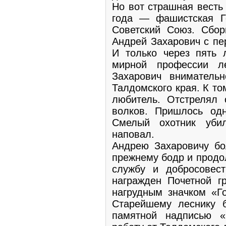
Но вот страшная весть
года — фашистская Г
Советский Союз. Сбор
Андрей Захарович с пе
И только через пять 
мирной профессии л
Захарович внимательн
Талдомского края. К то
любитель. Отстрелял 
волков. Пришлось од
Смелый охотник уби
наповал.
Андрею Захаровичу бо
прежнему бодр и продо
службу и добросовес
награжден Почетной г
нагрудным значком «Го
Старейшему леснику 
памятной надписью 