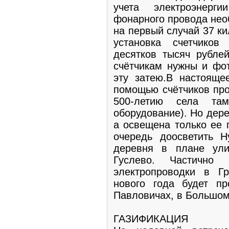
учета электроэнерг
фонарного провода не
на первый случай 37 к
установка счетчико
десятков тысяч рублей
счётчикам нужны и фо
эту затею.В настояще
помощью счётчиков про
500-летию села там
оборудование). Но дере
а освещена только ее 
очередь доосветить Н
деревня в плане ули
Гуслево. Частично 
электропроводки в Г
нового года будет п
Павловичах, в Большо
ГАЗИФИКАЦИЯ