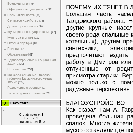
Воспоминания
[54]
ПОЧЕМУ ИХ ТЯНЕТ В 
Официальные документы
[22]
Большая часть насе
Промышленность
[35]
Талдомского района. Н
Сельское хозяйство
[72]
другие крупные насе
Другие предприятия
[78]
Муниципальное управление
[47]
своего рода спальные 
Культура и спорт
[102]
котельных), другим пр
Охрана порядка
[18]
сантехники, элек
Природа
[29]
предпочитают ездить
Образование
[91]
Здравоохранение и социальная
работу в Дмитров или 
защита
[39]
отлученные от роди
Персоналии
[758]
присмотра старики. Вер
Межевое описание Тверской
губернии Калязинского уезда
можно только с пом
1855 г.
[124]
радужные перспективы 
Родословные росписи
[1]
Литературная страничка
[53]
БЛАГОУСТРОЙСТВО
Статистика
Как сказал нам А. Гав
Онлайн всего:
1
проведена большая ра
Гостей:
1
Пользователей:
0
свалок. Многие жители
мусор оставляли где по