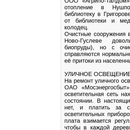
ООО «Агрипо-Талдом»
отопление в Нушпо
библиотеку в Григоров
от библиотеки и мед
колодец.
Очистные сооружения в
Ново-Гуслеве дово
биопруды), но с очи
справляются нормально
её притоки из населенны
УЛИЧНОЕ ОСВЕЩЕНИ
На ремонт уличного ос
ОАО «Мосэнергосбыт»
осветительная сеть на
состоянии. В настоящи
нет, и платить за 
осветительных приборо
плата взимается регул
чтобы в каждой дерев