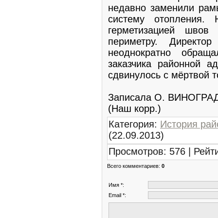
недавно заменили рам
систему отопления.
герметизацией швов
периметру. Директо
неоднократно обращ
заказчика районной а
сдвинулось с мёртвой то
Записала О. ВИНОГРА
(Наш корр.)
Категория
:
История рай
(22.09.2013)
Просмотров
:
576
|
Рейт
Всего комментариев
:
0
Имя *:
Email *: