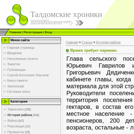
Талдомские хроники
Главная
|
Регистрация
|
Вход
Меню сайта
Главная
»
Статьи
»
История района
Главная страница
Время требует перемен.
Введение
Глава сельского пос
Населенные пункты
Юрьевич Гаврилов и
Заметки
Публикации
Григорьевич Дядичен
Сергей Антонович Клычков
кабинете главы, когд
Книга памяти
материала для этой ст
Хронограф
Руководители поселен
Гостевая книга
территория поселени
Категории
гектаров, в состав ег
Зарисовки
[150]
местное население 
История района
[204]
пенсионеров, 200 де
Война
[147]
возраста, остальные -
Революция
[17]
Промыслы
[25]