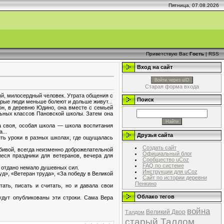
Пятница, 07.08.2026
Приветствую Вас
Гость
|
RSS
Вход на сайт
Войти через uID
Старая форма входа
ый, милосердный человек. Утрата общения с
Поиск
брые люди меньше болеют и дольше живут...
он, в деревню Юдино, она вместе с семьей
льных классов Пановской школы. Затем она
а своя, особая школа — школа воспитания
...
Друзья сайта
ить уроки в разных школах, где ощущалась
Создать сайт
юбивой, всегда неизменно доброжелательной
Официальный блог
еся праздники для ветеранов, вечера для
Сообщество uCoz
FAQ по системе
о отдано немало душевных сил.
Инструкции для uCoz
», «Ветеран труда», «За победу в Великой
Сайт по истории деревни
Пенкино
тать, писать и считать, но и давала свои
Облако тегов
удут опубликованы эти строки. Сама Вера
война
Великий Двор
Талдом
старый Талдом