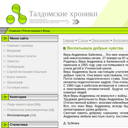
Талдомские хроники
Главная
|
Регистрация
|
Вход
Меню сайта
Главная
»
Статьи
»
Персоналии
»
Интеллиг
Главная страница
Воспитывала добрые чувства
Введение
Вера Андреевна Забелина... Это имя знако
Населенные пункты
ней невосполнима ничем. 27 января на 87-
Заметки
Родилась Вера Андреевна в Калининской о
приехала в 1955 году уже состоявшимся п
Публикации
учила детей в Утенинской школе.
Вера Андреевна была настоящим учителем
Сергей Антонович Клычков
добрых чувств. Она верно чувствовала, что
Книга памяти
Почти полвека педагогического стажа. Ог
нехватка педагогических кадров. Она очень
Хронограф
С 1960 года я работала ветврачом в совхо
Гостевая книга
и неисправимо оптимистичной. Будучи чл
пожилых людей.
Муж Веры Андреевны не вернулся с войны. 
Категории
Трудовая деятельность Веры Андреевны За
Отечественной войне», многими юбилейны
Люди нашего края
[531]
Все, кто знал Веру Андреевну, всегда бу
неповторимые уроки доброты.
Пламенные революционеры
[19]
Светлая память доброму хорошему челове
Интеллигенция
[208]
Андреевна любила местную газету, постоян
Д. Зубкова
Статистика