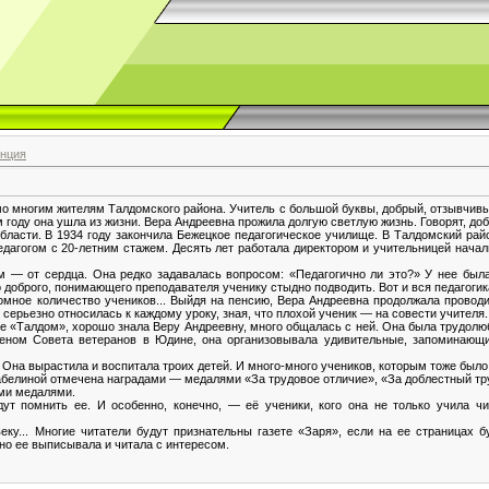
енция
мо многим жителям Талдомского района. Учитель с большой буквы, добрый, отзывчив
м году она ушла из жизни. Вера Андреевна прожила долгую светлую жизнь. Говорят, до
бласти. В 1934 году закончила Бежецкое педагогическое училище. В Талдомский рай
едагогом с 20-летним стажем. Десять лет работала директором и учительницей нача
 — от сердца. Она редко задавалась вопросом: «Педагогично ли это?» У нее был
 доброго, понимающего преподавателя ученику стыдно подводить. Вот и вся педагогика
ромное количество учеников... Выйдя на пенсию, Вера Андреевна продолжала провод
 серьезно относилась к каждому уроку, зная, что плохой ученик — на совести учителя.
зе «Талдом», хорошо знала Веру Андреевну, много общалась с ней. Она была трудол
еном Совета ветеранов в Юдине, она организовывала удивительные, запоминающи
Она вырастила и воспитала троих детей. И много-много учеников, которым тоже был
белиной отмечена наградами — медалями «За трудовое отличие», «За доблестный труд
ми медалями.
дут помнить ее. И особенно, конечно, — её ученики, кого она не только учила чи
ку... Многие читатели будут признательны газете «Заря», если на ее страницах б
но ее выписывала и читала с интересом.