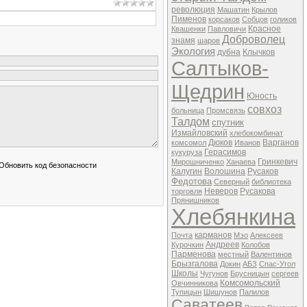
революция
Машатин
Крылов
Пименов
корсаков
Собцов
голиков
Красное
Квашенки
Павловичи
Доброволец
знамя
шаров
Экология
дубна
Клычков
Салтыков-
Щедрин
Юность
совхоз
больница
Промсвязь
Талдом
спутник
Измайловский
хлебокомбинат
Дюков
Варганов
комсомол
Иванов
Герасимов
кукуруза
Гринкевич
Мирошниченко
Ханаева
Калугин
Волошина
Русаков
Федотова
Северный
библиотека
Неверов
Русакова
торговля
Прянишников
Хлебянкина
карманов
Почта
Мэо
Алексеев
Андреев
Курочкин
Колобов
Парменова
местный
Валентинов
Брызгалова
Докин
АБЗ
Спас-Угол
Школы
Чугунов
Брусницын
сергеев
Комсомольский
Овчинникова
Тупицын
Шишунов
Палилов
Саватеев