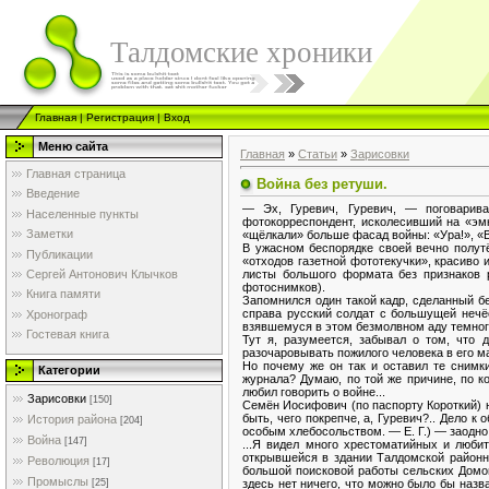
Талдомские хроники
Главная
|
Регистрация
|
Вход
Меню сайта
Главная
»
Статьи
»
Зарисовки
Главная страница
Война без ретуши.
Введение
— Эх, Гуревич, Гуревич, — поговарив
Населенные пункты
фотокорреспондент, исколесивший на «эм
Заметки
«щёлкали» больше фасад войны: «Ура!», «В 
В ужасном беспорядке своей вечно полут
Публикации
«отходов газетной фототекучки», красиво
листы большого формата без признаков 
Сергей Антонович Клычков
фотоснимков).
Книга памяти
Запомнился один такой кадр, сделанный бе
справа русский солдат с большущей нечёс
Хронограф
взявшемуся в этом безмолвном аду темног
Гостевая книга
Тут я, разумеется, забывал о том, что 
разочаровывать пожилого человека в его м
Но почему же он так и оставил те снимк
Категории
журнала? Думаю, по той же причине, по к
любил говорить о войне...
Зарисовки
[150]
Семён Иосифович (по паспорту Короткий) не
быть, чего покрепче, а, Гуревич?.. Дело 
История района
[204]
особым хлебосольством. — Е. Г.) — заодно 
Война
[147]
...Я видел много хрестоматийных и люби
открывшейся в здании Талдомской районн
Революция
[17]
большой поисковой работы сельских Домо
Промыслы
здесь нет ничего, что можно было бы наз
[25]