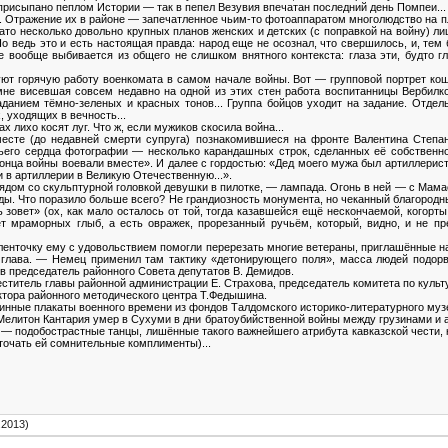
присыпано пеплом Истории — так в пепел Везувия впечатан последний день Помпеи...
ы. Отражение их в районе — запечатленное чьим-то фотоаппаратом многолюдство на 
ато несколько довольно крупных планов женских и детских (с поправкой на войну) лиц
 ведь это и есть настоящая правда: народ еще не осознал, что свершилось, и, тем б
 вообще выбивается из общего не слишком внятного контекста: глаза эти, будто гл
т горячую работу военкомата в самом начале войны. Вот — групповой портрет коше
мне висевшая совсем недавно на одной из этих стен работа воспитанницы Вербилк
аданием тёмно-зеленых и красных тонов... Группа бойцов уходит на задание. Отдель
 уходящих в вечность...
ах лихо косят луг. Что ж, если мужиков скосила война...
есте (до недавней смерти супруга) познакомившиеся на фронте Валентина Степа
ьего сердца фотографии — несколько карандашных строк, сделанных её собственно
конца войны воевали вместе». И далее с гордостью: «Дед моего мужа был артиллери
ли в артиллерии в Великую Отечественную...».
, рядом со скульптурной головкой девушки в пилотке, — лампада. Огонь в ней — с Мам
беды. Что поразило больше всего? Не грандиозность монумента, но чеканный благородн
овет» (ох, как мало осталось от той, тогда казавшейся ещё нескончаемой, когорты!
нет мраморных глыб, а есть овражек, прорезанный ручьём, который, видно, и не пр
; ленточку ему с удовольствием помогли перерезать многие ветераны, приглашённые 
 глава. — Немец применил там тактику «детонирующего поля», масса людей подорв
в председатель районного Совета депутатов В. Демидов.
ститель главы районной администрации Е. Страхова, председатель комитета по культ
ктора районного методического центра Т.Федышина.
инные плакаты военного времени из фондов Талдомского историко-литературного муз
Мелитон Кантария умер в Сухуми в дни братоубийственной войны между грузинами и а
— подобострастные танцы, лишённые такого важнейшего атрибута кавказской чести, к
точать ей сомнительные комплименты)...
.2013)