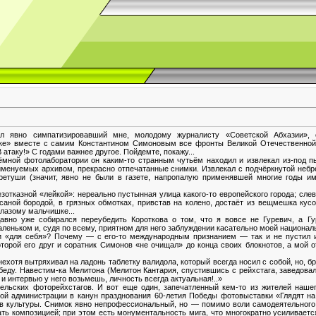
ал явно симпатизировавший мне, молодому журналисту «Советской Абхазии», 
ке» вместе с самим Константином Симоновым все фронты Великой Отечественной.
атаку!» С годами важнее другое. Пойдемте, покажу...
ёмной фотолаборатории он каким-то странным чутьём находил и извлекал из-под 
 именуемых архивом, прекрасно отпечатанные снимки. Извлекал с подчёркнутой небр
ретуши (значит, явно не были в газете, напропалую применявшей многие годы им
зотказной «лейкой»: нереально пустынная улица какого-то европейского города; сл
аной бородой, в грязных обмотках, привстав на колено, достаёт из вещмешка кусок
лазому мальчишке...
давно уже собирался переубедить Короткова о том, что я вовсе не Гуревич, а Г
аленьком и, судя по всему, приятном для него заблуждении касательно моей национал
и «для себя»? Почему — с его-то международным признанием — так и не пустил и
оторой его друг и соратник Симонов «не очищал» до конца своих блокнотов, а мой 
хотя вытряхивал на ладонь таблетку валидола, который всегда носил с собой, но, бр
к обеду. Навестим-ка Мелитона (Мелитон Кантария, спустившись с рейхстага, заведова
и интервью у него возьмешь, личность всегда актуальная!..»
тельских фоторейхстагов. И вот еще один, запечатленный кем-то из жителей наше
ой администрации в канун празднования 60-летия Победы фотовыставки «Глядят на
в культуры. Снимок явно непрофессиональный, но — помимо воли самодеятельног
вать композицией; при этом есть монументальность мига, что многократно усиливает