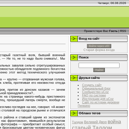
Четверг, 06.08.2026
Приветствую Вас
Гость
|
RSS
Вход на сайт
Войти через uID
Старая форма входа
старый газетный волк, бывший военный
Поиск
 — Не то, не то надо было снимать!.. Мы
пыльных завалов сильно отретушированных
ежностью обладателя подлинного богатства
енно этот метод технического улучшения
Друзья сайта
ева — крупно — оторванная мужская голова,
 хлеба, протягивая его неизвестно откуда
Создать сайт
Официальный блог
уров, притом из донских казаков — зачем
Сообщество uCoz
ьной принадлежности?..
FAQ по системе
х на страницы какого-нибудь престижного
Инструкции для uCoz
отец, прошедший лагерь смерти, вообще не
Сайт по истории деревни
Пенкино
езгливо поглядев на нее, говорил: «А может
л столовой на городском рынке и отличался
Облако тегов
го района и ставший одним из экспонатов
война
 нас фронтовики», явившейся результатом
Великий Двор
Талдом
о фотографа — приобретает особый смысл;
старый Талдом
ся бронзоватым цветом человеческих фигур