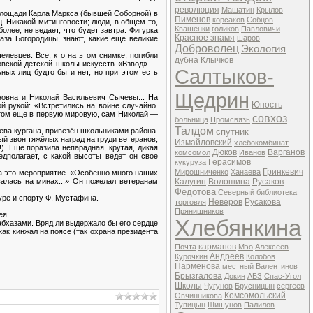
революция
Машатин
Крылов
площади Карла Маркса (бывшей Соборной) в
Пименов
корсаков
Собцов
. Никакой митинговости; люди, в общем-то,
Квашенки
голиков
Павловичи
олее, не ведает, что будет завтра. Фигурка
Красное знамя
шаров
аза Богородицы, знают, какие еще великие
Доброволец
Экология
левцев. Все, кто на этом снимке, погибли
дубна
Клычков
овской детской школы искусств «Взвод» —
Салтыков-
ных лиц будто бы и нет, но при этом есть
Щедрин
новна и Николай Васильевич Сычевы... На
Юность
й рукой: «Встретились на войне случайно.
стом еще в первую мировую, сам Николай —
совхоз
больница
Промсвязь
Талдом
аева кургана, привезён школьниками района.
спутник
ый звон тяжёлых наград на груди ветеранов,
Измайловский
хлебокомбинат
). Ещё поразила непарадная, крутая, дикая
Дюков
Варганов
комсомол
Иванов
едполагает, с какой высоты ведет он свое
Герасимов
кукуруза
Гринкевич
Мирошниченко
Ханаева
на это мероприятие. «Особенно много наших
алась на минах...» Он пожелал ветеранам
Калугин
Волошина
Русаков
Федотова
Северный
библиотека
уре и спорту Ф. Мустафина.
Неверов
Русакова
торговля
Прянишников
ея.
Хлебянкина
бхазами. Вряд ли выдержало бы его сердце
ак кинжал на поясе (так охрана президента
карманов
Почта
Мэо
Алексеев
Андреев
Курочкин
Колобов
Парменова
местный
Валентинов
Брызгалова
Докин
АБЗ
Спас-Угол
Школы
Чугунов
Брусницын
сергеев
Комсомольский
Овчинникова
Тупицын
Шишунов
Палилов