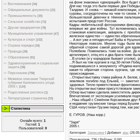
на фоне знакомых «декораций». Все будет 
Воспоминания
[54]
Для нас тогда это быпи первые дни Побед
Талдоме. И снова — никакой композиции, з
Официальные документы
[22]
суровы, сосредоточены на чем-то своем. Но
Промышленность
[35]
большеглазой девочки в тёмном пальтишке
испытания предстоят России.
Сельское хозяйство
[72]
Кадры любительской фотохроники фиксирую
Другие предприятия
[78]
впервые же дни войны. Тут вспомнилась 
станковая композиция, акварель с преобл
Муниципальное управление
[47]
железное единство — единство обреченных,
Культура и спорт
... А вот уже и пятидесятые! Бабы в Нушпол
[102]
Некоторым повезло. Многие годы были вм
Охрана порядка
[18]
обратной стороне самой дорогой для вдов
Полюбили. Поженились тоже на войне. До 
Природа
[29]
артиллерист, отец его и два брата тоже бы
Образование
[91]
...В уголке (и у коридоров бывают уголки)
...Я был на том кургане в год 30-летия По
Здравоохранение и социальная
поднимавшихся к монументу «Родина-мать з
защита
[39]
какая-то обратная сторона кургана, где 
Персоналии
происхождение...
[758]
...Открыл выставку глава района А. Белов
Межевое описание Тверской
земляков погибло под Ельней, — заметил
губернии Калязинского уезда
здоровья. Тепло приветствовал фронтовико
1855 г.
[124]
На открытии выставки присутствовали заме
Обзор выставки сделала заместитель дире
Родословные росписи
[1]
Впечатление от экспозиции усиливали подл
Литературная страничка
[53]
...Наш общий с Семёном Корсаковым друг 
и недавние грузинские танцы перед Бушем 
США «опустила» Грузию перед тем, как рас
Статистика
Е. ГУРОВ. (Наш корр.)
Онлайн всего:
1
"Заря"
Гостей:
1
2005 г.
Пользователей:
0
Категория
:
Зарисовки
|
Добавил
:
alaz
(26.05
Просмотров
:
736
|
Рейтинг
:
0.0
/
0