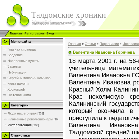
Талдомские хроники
Главная
|
Регистрация
|
Вход
Меню сайта
Главная
»
Статьи
»
Персоналии
»
Интеллиг
Главная страница
Валентина Ивановна Горячева
Введение
18 марта 2001 г. на 56
Населенные пункты
учительница матема
Заметки
Публикации
Валентина Ивановна Г
Сергей Антонович Клычков
Валентина Ивановна ро
Книга памяти
Красный Холм Калининс
Хронограф
Крас нохолмскую ср
Гостевая книга
Калининский государст
Категории
который окончила в 
Люди нашего края
[531]
приступила к педагогич
Пламенные революционеры
[19]
Валентина Ивановн
Интеллигенция
[208]
Талдомской средней шк
Статистика