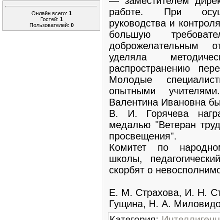
— заместителем дирек
работе. При осуще
Онлайн всего:
1
Гостей:
1
руководства и контрол
Пользователей:
0
большую требоват
доброжелательным о
уделяла методич
распространению пере
Молодые специалис
опытными учителям
Валентина Ивановна бы
В. И. Горячева нагр
медалью "Ветеран труд
просвещения".
Комитет по народно
школы, педагогически
скорбят о невосполнимо
Е. М. Страхова, И. Н. С
Гущина, Н. А. Миловидо
Категория
:
Интеллиген