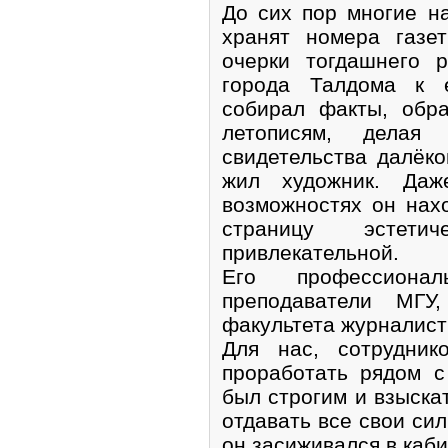
До сих пор многие н
хранят номера газе
очерки тогдашнего 
города Талдома к 
собирал факты, обр
летописям, делая
свидетельства далёко
жил художник. Даж
возможностях он нах
страницу эстети
привлекательной.
Его профессионал
преподаватели МГУ
факультета журналист
Для нас, сотрудник
проработать рядом с
был строгим и взыска
отдавать все свои сил
он засиживался в каби