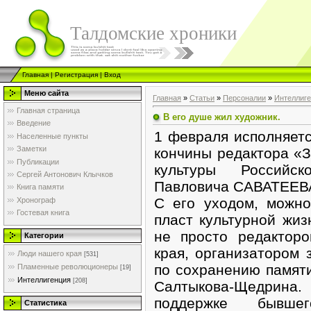
Талдомские хроники
Главная
|
Регистрация
|
Вход
Меню сайта
Главная
»
Статьи
»
Персоналии
»
Интеллиг
Главная страница
В его душе жил художник.
Введение
1 февраля исполняетс
Населенные пункты
Заметки
кончины редактора «З
Публикации
культуры Российс
Сергей Антонович Клычков
Павловича САВАТЕЕВ
Книга памяти
С его уходом, можно
Хронограф
Гостевая книга
пласт культурной жиз
не просто редактор
Категории
края, организатором
Люди нашего края
[531]
по сохранению памяти
Пламенные революционеры
[19]
Интеллигенция
[208]
Салтыкова-Щедрина
поддержке бывше
Статистика