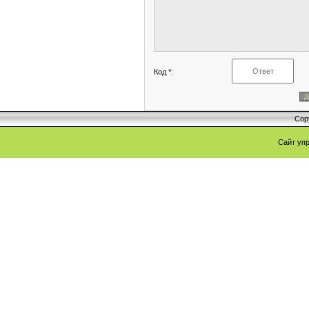
Код *:
Cop
Сайт уп