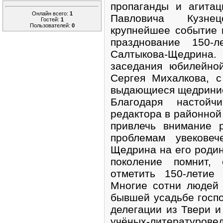
пропаганды и агита
Онлайн всего:
1
Павловича Кузне
Гостей:
1
Пользователей:
0
крупнейшее событие 
празднование 150-
Салтыкова-Щедрина.
заседания юбилейно
Сергея Михалкова, 
выдающиеся щедрини
Благодаря настойч
редактора в районной
привлечь внимание 
проблемам увековеч
Щедрина на его родин
поколение помнит,
отметить 150-летие
Многие сотни людей 
бывшей усадьбе госп
делегации из Твери и
учёных-литературове