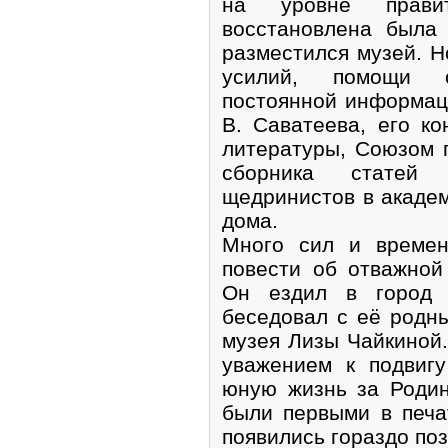
на уровне правит
восстановлена была 
разместился музей. Н
усилий, помощи о
постоянной информац
В. Саватеева, его ко
литературы, Союзом 
сборника статей 
щедринистов в акаде
дома.
Много сил и времен
повести об отважной
Он ездил в город 
беседовал с её родн
музея Лизы Чайкиной.
уважением к подвиг
юную жизнь за Родин
были первыми в печа
появились гораздо по