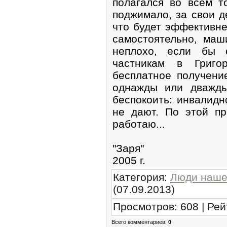
полагался во всём т
поджимало, за свои де
что будет эффективне
самостоятельно, ма
неплохо, если бы о
частникам в Григо
бесплатное получени
однажды или дважды
беспокоить: инвалидн
не дают. По этой п
работаю...
"Заря"
2005 г.
Категория
:
Люди наше
(07.09.2013)
Просмотров
:
608
|
Рей
Всего комментариев
:
0