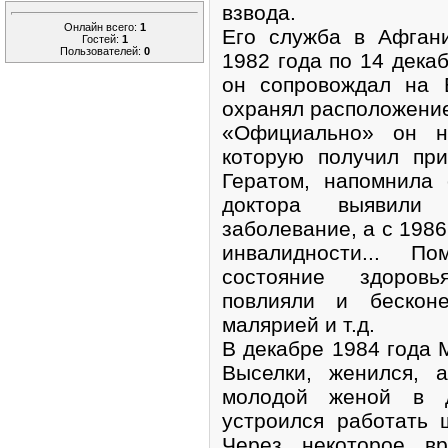
взвода.
Онлайн всего:
1
Его служба в Афган
Гостей:
1
Пользователей:
0
1982 года по 14 декаб
он сопровождал на 
охранял расположение
«Официально» он н
которую получил пр
Гератом, напомнила 
доктора выявили 
заболевание, а с 1986
инвалидности... 
состояние здоров
повлияли и бесконе
малярией и т.д.
В декабре 1984 года 
Выселки, женился, 
молодой женой в д
устроился работать
Через некоторое вр