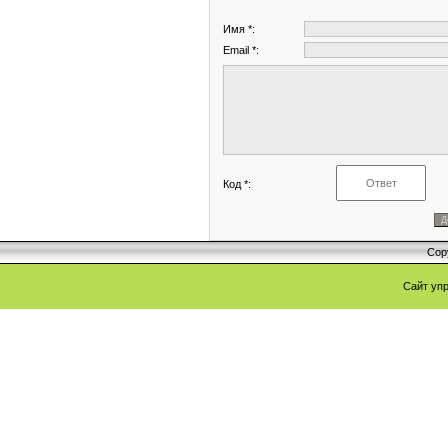
Имя *:
Email *:
Код *:
Cop
Сайт уп