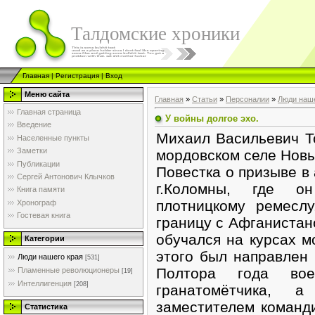
Талдомские хроники
Главная
|
Регистрация
|
Вход
Меню сайта
Главная
»
Статьи
»
Персоналии
»
Люди наше
Главная страница
У войны долгое эхо.
Введение
Михаил Васильевич Т
Населенные пункты
Заметки
мордовском селе Новы
Публикации
Повестка о призыве 
Сергей Антонович Клычков
г.Коломны, где о
Книга памяти
плотницкому ремесл
Хронограф
Гостевая книга
границу с Афганистан
обучался на курсах м
Категории
этого был направлен
Люди нашего края
[531]
Полтора года вое
Пламенные революционеры
[19]
Интеллигенция
[208]
гранатомётчика, 
заместителем команд
Статистика