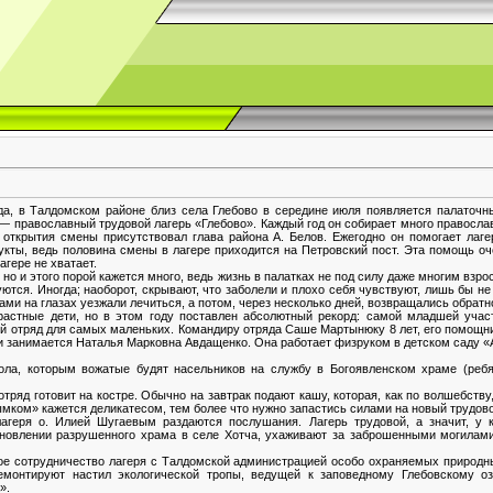
ода, в Талдомском районе близ села Глебово в середине июля появляется палаточны
 — православный трудовой лагерь «Глебово». Каждый год он собирает много правосла
 открытия смены присутствовал глава района А. Белов. Ежегодно он помогает лаге
укты, ведь половина смены в лагере приходится на Петровский пост. Эта помощь оч
агере не хватает.
, но и этого порой кажется много, ведь жизнь в палатках не под силу даже многим вз
тся. Иногда; наоборот, скрывают, что заболели и плохо себя чувствуют, лишь бы не
ами на глазах уезжали лечиться, а потом, через несколько дней, возвращались обратн
растные дети, но в этом году поставлен абсолютный рекорд: самой младшей учас
ый отряд для самых маленьких. Командиру отряда Саше Мартынюку 8 лет, его помощн
и занимается Наталья Марковна Авдащенко. Она работает физруком в детском саду «
кола, которым вожатые будят насельников на службу в Богоявленском храме (ребя
тряд готовит на костре. Обычно на завтрак подают кашу, которая, как по волшебству,
ымком» кажется деликатесом, тем более что нужно запастись силами на новый трудово
агеря о. Илией Шугаевым раздаются послушания. Лагерь трудовой, а значит, у 
новлении разрушенного храма в селе Хотча, ухаживают за заброшенными могилами
ое сотрудничество лагеря с Талдомской администрацией особо охраняемых природн
ремонтируют настил экологической тропы, ведущей к заповедному Глебовскому о
».