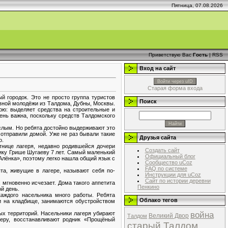
Пятница, 07.08.2026
Приветствую Вас
Гость
|
RSS
Вход на сайт
Войти через uID
Старая форма входа
й городок. Это не просто группа туристов
Поиск
вной молодёжи из Талдома, Дубны, Москвы.
рю: выделяет средства на строительные и
ень важна, поскольку средств Талдомского
рослым. Но ребята достойно выдерживают это
 отправили домой. Уже не раз бывали такие
Друзья сайта
о.
тнице лагеря, недавно родившейся дочери
Создать сайт
ику Грише Шугаеву 7 лет. Самый маленький
Официальный блог
Алёнка», поэтому легко нашла общий язык с
Сообщество uCoz
FAQ по системе
та, живущие в лагере, называют себя по-
Инструкции для uCoz
Сайт по истории деревни
 мгновенно исчезает. Дома такого аппетита
Пенкино
й день.
каждого насельника много работы. Ребята
Облако тегов
 на кладбище, занимаются обустройством
война
ых территорий. Насельники лагеря убирают
Великий Двор
Талдом
зеру, восстанавливают родник «Прощёный
старый Талдом