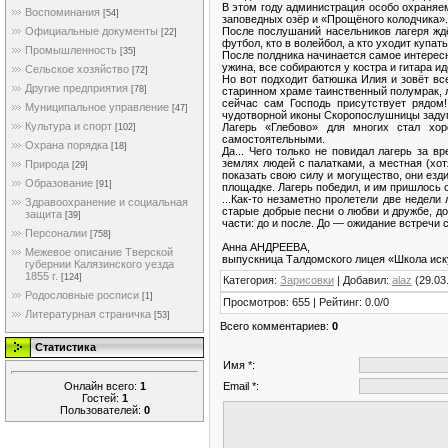
В этом году администрация особо охраняе
Воспоминания
[54]
заповедных озёр и «Прощёного колодчика».
После послушаний насельников лагеря ждё
Официальные документы
[22]
футбол, кто в волейбол, а кто уходит купать
Промышленность
[35]
После полдника начинается самое интересн
ужина, все собираются у костра и гитара идё
Сельское хозяйство
[72]
Но вот подходит батюшка Илия и зовёт все
Другие предприятия
[78]
старинном храме таинственный полумрак, л
сейчас сам Господь присутствует рядом
Муниципальное управление
[47]
чудотворной иконы Скоропослушницы задум
Культура и спорт
Лагерь «Глебово» для многих стал хо
[102]
самостоятельными.
Охрана порядка
[18]
Да... Чего только не повидал лагерь за 
землях людей с палатками, а местная (хо
Природа
[29]
показать свою силу и могущество, они езд
Образование
[91]
площадке. Лагерь победил, и им пришлось
...Как-то незаметно пролетели две недели
Здравоохранение и социальная
старые добрые песни о любви и дружбе, дор
защита
[39]
части: до и после. До — ожидание встречи 
Персоналии
[758]
Анна АНДРЕЕВА,
Межевое описание Тверской
выпускница Талдомского лицея «Школа иск
губернии Калязинского уезда
1855 г.
[124]
Категория
:
Зарисовки
|
Добавил
:
alaz
(29.03
Родословные росписи
[1]
Просмотров
:
655
|
Рейтинг
:
0.0
/
0
Литературная страничка
[53]
Всего комментариев
:
0
Статистика
Имя *:
Онлайн всего:
1
Email *:
Гостей:
1
Пользователей:
0