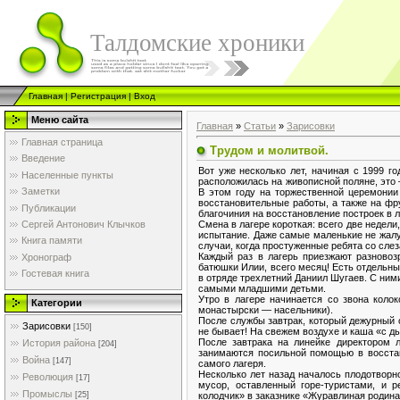
Талдомские хроники
Главная
|
Регистрация
|
Вход
Меню сайта
Главная
»
Статьи
»
Зарисовки
Главная страница
Трудом и молитвой.
Введение
Вот уже несколько лет, начиная с 1999 г
Населенные пункты
расположилась на живописной поляне, это
Заметки
В этом году на торжественной церемонии
восстановительные работы, а также на фр
Публикации
благочиния на восстановление построек в л
Смена в лагере короткая: всего две недели
Сергей Антонович Клычков
испытание. Даже самые маленькие не жалую
Книга памяти
случаи, когда простуженные ребята со слез
Каждый раз в лагерь приезжают разновоз
Хронограф
батюшки Илии, всего месяц! Есть отдельн
Гостевая книга
в отряде трехлетний Даниил Шугаев. С ним
самыми младшими детьми.
Утро в лагере начинается со звона коло
Категории
монастырски — насельники).
После службы завтрак, который дежурный о
Зарисовки
[150]
не бывает! На свежем воздухе и каша «с д
После завтрака на линейке директором л
История района
[204]
занимаются посильной помощью в восста
Война
[147]
самого лагеря.
Несколько лет назад началось плодотворн
Революция
[17]
мусор, оставленный горе-туристами, и 
Промыслы
колодчик» в заказнике «Журавлиная родина
[25]