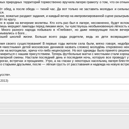
мых природных территорий торжественно вручила лагерю грамоту о том, что он отны
т обед, а после обеда — тихий час. Да вот только не заставить молодых и сильных 
ся.
ое, вожатые раздают задания, и каждый вечер на импровизированной сцене разыгрыв
т по кругу.
х в храм на вечерние молитвы. Кто хоть раз был в лагере, несомненно, будет вспо
ишь мерцают лампады перед ликами икон, ты чувствуешь необыкновенную лёгкость и б
! Много разного народа побывало в «Глебове», но даже неверующие после вече
ывались о Боге...
рошей школой жизни. Больше всего рады родители, ведь их дети возвращаю
время своего существования! В первые годы жители села были, мягко говоря, недоб
тя «местными» детей московских дачников назвать сложно) молодёжь откровенно не
или на мотоциклах, крича что-либо нецензурное. Но вот однажды было принято решен
 смириться с нашим присутствием. Теперь футбольные матчи с местными стали хорош
 лагерной смены. Настали последний день и последняя ночь, которую все проведут у
огах, встречах и прощаниях. Утро, а на глазах у некоторых насельниц лагеря блестя
со старыми друзьями, после — лёгкая грусть от расставания и надежда на новую встреч
усств».
.2013)