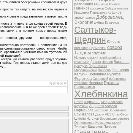
не становится бессрочным хранителем двух
революция
Машатин
Крылов
Пименов
корсаков
Собцов
голиков
просто так сидеть на месте: кто играет в
Красное
Квашенки
Павловичи
аются целые представления, а потом, после
Доброволец
знамя
шаров
Экология
дубна
Клычков
минать эти минуты до конца своей жизни. В
Салтыков-
лагоговение, и в то же время трепет: ведь
рних молитв в ночном храме перед ликом
Щедрин
тся совсем другими — повзрослевшими,
Юность
рожелательно настроены к появлению на их
совхоз
больница
Промсвязь
навидела православных сверстников. Чтобы
ие: сразиться в честном бою на футбольной
Талдом
спутник
ей традицией.
Измайловский
хлебокомбинат
 костра. До самого рассвета будут звучать
Дюков
Варганов
комсомол
Иванов
т слёзы. Год теперь станет делиться на две
Герасимов
кукуруза
у...
Гринкевич
Мирошниченко
Ханаева
Калугин
Волошина
Русаков
Федотова
Северный
библиотека
Неверов
Русакова
торговля
Прянишников
Хлебянкина
карманов
Почта
Мэо
Алексеев
Андреев
Курочкин
Колобов
Парменова
местный
Валентинов
Брызгалова
Докин
АБЗ
Спас-Угол
Школы
Чугунов
Брусницын
сергеев
Комсомольский
Овчинникова
Тупицын
Шишунов
Палилов
Саватеев