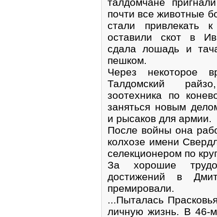
талдомчане пригнали
почти все животные б
стали привлекать к
оставили скот в Ив
сдала лошадь и тач
пешком.
Через некоторое 
Талдомский райзо
зоотехника по конев
заняться новым дело
и рысаков для армии.
После войны она раб
колхозе имени Свердл
селекционером по круп
За хорошие трудо
достижений в Дмит
премировали.
...Пыталась Прасковь
личную жизнь. В 46-м