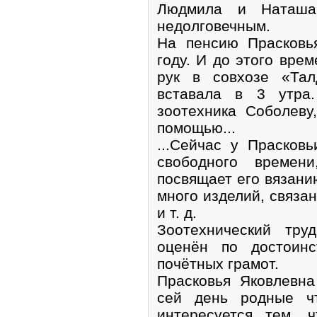
Людмила и Наташа
недолговечным.
На пенсию Прасковь
году. И до этого вре
рук в совхозе «Тал
вставала в 3 утра
зоотехника Соболеву
помощью...
...Сейчас у Прасков
свободного времен
посвящает его вязани
много изделий, связа
и т. д.
Зоотехнический тру
оценён по достоинс
почётных грамот.
Прасковья Яковлевн
сей день родные ч
интересуется тем, 