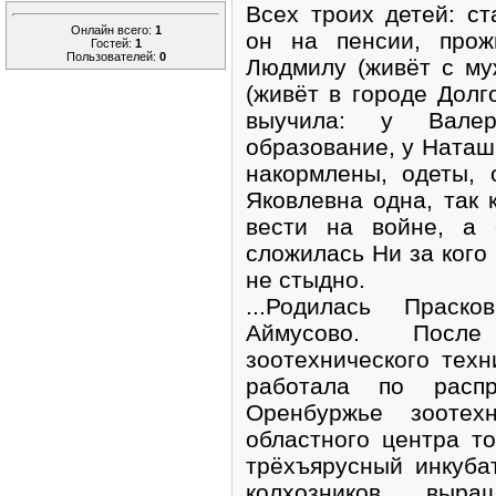
Всех троих детей: с
Онлайн всего:
1
он на пенсии, прож
Гостей:
1
Пользователей:
0
Людмилу (живёт с му
(живёт в городе Долг
выучила: у Вале
образование, у Наташ
накормлены, одеты, 
Яковлевна одна, так 
вести на войне, а
сложилась Ни за кого
не стыдно.
...Родилась Праск
Аймусово. Пос
зоотехнического тех
работала по расп
Оренбуржье зоотех
областного центра т
трёхъярусный инкуба
колхозников, выр