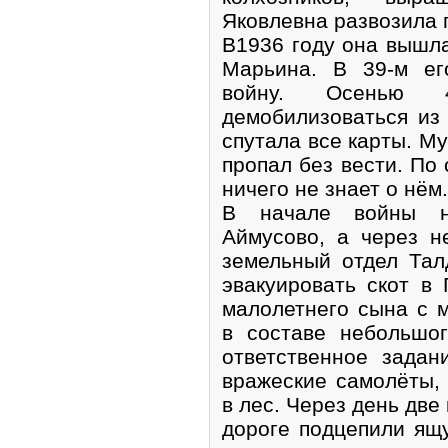
Яковлевна развозила 
В1936 году она вышл
Марьина. В 39-м ег
войну. Осенью
демобилизоваться из
спутала все карты. Му
пропал без вести. По
ничего не знает о нём.
В начале войны н
Аймусово, а через н
земельный отдел Тал
эвакуировать скот в 
малолетнего сына с 
в составе небольшо
ответственное задан
вражеские самолёты, 
в лес. Через день две
дороге подцепили ящу