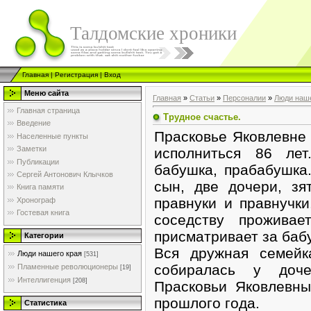
Талдомские хроники
Главная
|
Регистрация
|
Вход
Меню сайта
Главная
»
Статьи
»
Персоналии
»
Люди наше
Главная страница
Трудное счастье.
Введение
Прасковье Яковлевне
Населенные пункты
Заметки
исполниться 86 ле
Публикации
бабушка, прабабушка
Сергей Антонович Клычков
сын, две дочери, зя
Книга памяти
правнуки и правнучки
Хронограф
Гостевая книга
соседству проживае
присматривает за баб
Категории
Вся дружная семей
Люди нашего края
[531]
собиралась у доч
Пламенные революционеры
[19]
Интеллигенция
[208]
Прасковьи Яковлевны
прошлого года.
Статистика