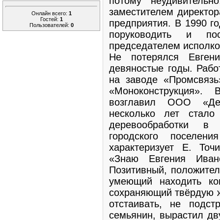
потому неудивитель
заместителем директор
Онлайн всего:
1
Гостей:
1
предприятия. В 1990 г
Пользователей:
0
поруководить и п
председателем исполко
Не потерялся Евген
девяностые годы. Рабо
на заводе «Промсвяз
«Моноконструкция».
возглавил ООО «Дер
несколько лет стал
деревообработки в
городского поселен
характеризует Е. Точ
«Знаю Евгения Ивано
Позитивный, положител
умеющий находить ко
сохраняющий твёрдую 
отстаивать, не подст
семьянин, вырастил дв