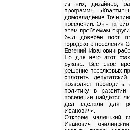
из них, дизайнер, р
программы «Квартирн
домовладение Точилинс
поселении. Он - патрио
всем проблемам округи
был доверен пост пр
городского поселения С
Евгений Иванович рабо
Но для него этот фак
рукава. Всё своё вр
решение поселковых пр
сплотить депутатски
позволяет проводить 
политику в развитии
поселении найдётся лю
дел сделали для ро
Иванович».
Откроем маленький с
Иванович Точилински