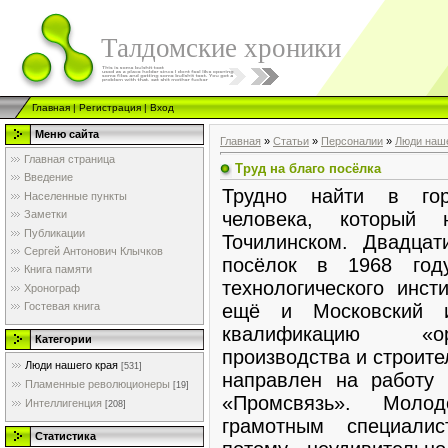
Талдомские хроники
Главная
|
Регистрация
|
Вход
Меню сайта
Главная
»
Статьи
»
Персоналии
»
Люди наше
Главная страница
Труд на благо посёлка
Введение
Трудно найти в гор
Населенные пункты
человека, которы
Заметки
Публикации
Точилинском. Двадца
Сергей Антонович Клычков
посёлок в 1968 год
Книга памяти
технологического инст
Хронограф
ещё и Московский и
Гостевая книга
квалификацию «ор
Категории
производства и строит
Люди нашего края
[531]
направлен на работу
Пламенные революционеры
[19]
«Промсвязь». Моло
Интеллигенция
[208]
грамотным специалис
Статистика