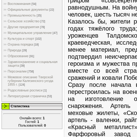
грифом «совсекре
Воспоминания
[54]
равнодушным. На войну
Официальные документы
[22]
человек, шесть тысяч н
Промышленность
[35]
Казалось бы, жители р
Сельское хозяйство
[72]
годах тяжёлого труд
Другие предприятия
[78]
Муниципальное управление
[47]
уроженцев Талдомск
Культура и спорт
[102]
краеведческая, иссле
Охрана порядка
[18]
менее материал, пре
Природа
[29]
подтвердил неисчерпае
Образование
[91]
Здравоохранение и социальная
героизма и мужества п
защита
[39]
вместе со всей стр
Персоналии
[758]
сражений и ковали Побе
Межевое описание Тверской
губернии Калязинского уезда
Сразу после начала 
1855 г.
[124]
перестроилась на воен
Родословные росписи
[1]
Литературная страничка
[53]
на изготовление о
снаряжения. Артель
Статистика
меховые жилеты, «Ско
Онлайн всего:
1
артель - валенки, рай
Гостей:
1
Пользователей:
0
«Красный металлис
Фарфоровый завод