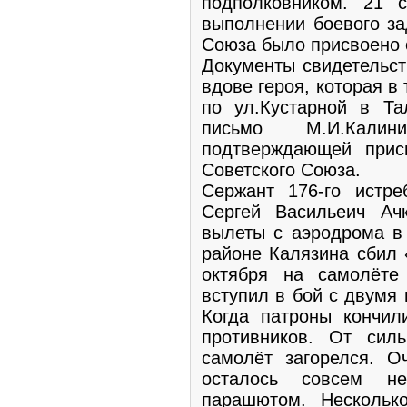
подполковником. 21 
выполнении боевого за
Союза было присвоено е
Документы свидетельст
вдове героя, которая 
по ул.Кустарной в Та
письмо М.И.Кали
подтверждающей прис
Советского Союза.
Сержант 176-го истре
Сергей Васильеич Ач
вылеты с аэродрома в 
районе Калязина сбил 
октября на самолёт
вступил в бой с двумя
Когда патроны кончил
противников. От силь
самолёт загорелся. О
осталось совсем не
парашютом. Нескольк