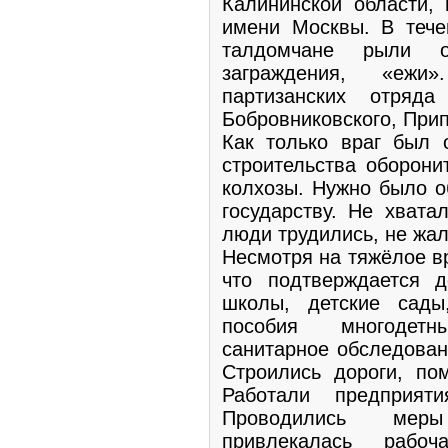
Калининской области,
имени Москвы. В тече
талдомчане рыли о
заграждения, «ежи
партизанских отряда
Бобровниковского, Прип
Как только враг был 
строительства оборони
колхозы. Нужно было о
государству. Не хвата
люди трудились, не жал
Несмотря на тяжёлое в
что подтверждается д
школы, детские сады
пособия многодет
санитарное обследован
Строились дороги, пом
Работали предприят
Проводились меры
привлекалась раб