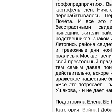
торфопредприятиях. Вы
картофель, лён. Ничег
перерабатывалось. Пе
Почёта. И всё это п
бесстрастными свид
нынешние жители райо
родственников, знакомы
Летопись района свиде
и тревожные дни ноя
рвались к Москве, вел
свой престольный праз
тем самым давая поня
действительно, вскоре 
вражеское нашествие б
«Всё это потрясает, -
Ушакова, - и не даёт на
Подготовила Елена Б
Категория
:
Война
|
Доб