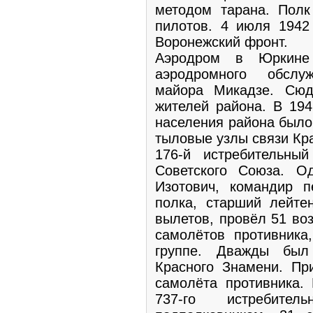
методом тарана. Полк
пилотов. 4 июля 1942
Воронежский фронт.
Аэродром в Юркине 
аэродромного обслу
майора Микадзе. Сю
жителей района. В 194
населения района было
тыловые узлы связи Кр
176-й истребительны
Советского Союза. О
Изотович, командир п
полка, старший лейте
вылетов, провёл 51 во
самолётов противника
группе. Дважды был
Красного Знамени. Пр
самолёта противника.
737-го истребител