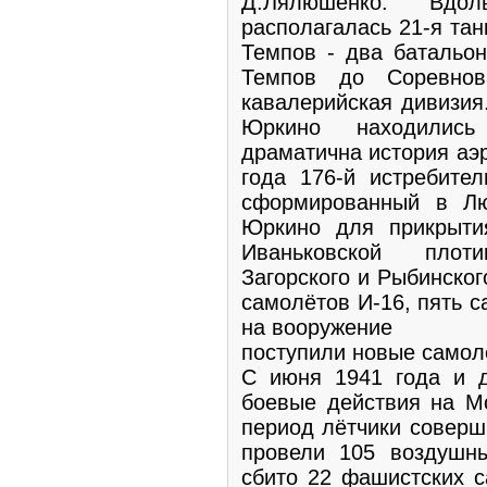
Д.Лялюшенко. Вдо
располагалась 21-я та
Темпов - два батальон
Темпов до Соревнов
кавалерийская дивизия
Юркино находилис
драматична история аэ
года 176-й истребите
сформированный в Лю
Юркино для прикрыти
Иваньковской плот
Загорского и Рыбинско
самолётов И-16, пять с
на вооружение
поступили новые самол
С июня 1941 года и 
боевые действия на М
период лётчики соверш
провели 105 воздушн
сбито 22 фашистских с