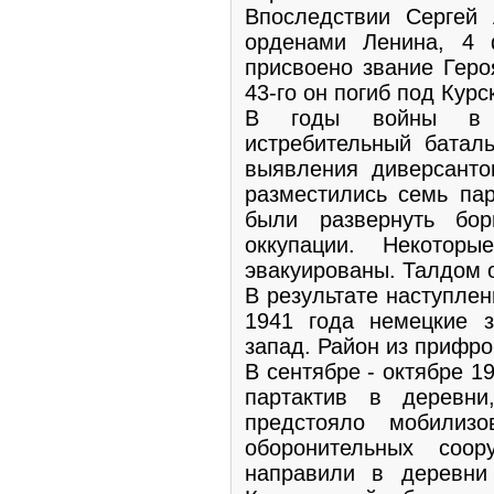
Впоследствии Сергей
орденами Ленина, 4
присвоено звание Геро
43-го он погиб под Курск
В годы войны в Т
истребительный батал
выявления диверсанто
разместились семь пар
были развернуть бо
оккупации. Некотор
эвакуированы. Талдом 
В результате наступлен
1941 года немецкие 
запад. Район из прифро
В сентябре - октябре 1
партактив в деревни
предстояло мобилиз
оборонительных соо
направили в деревни