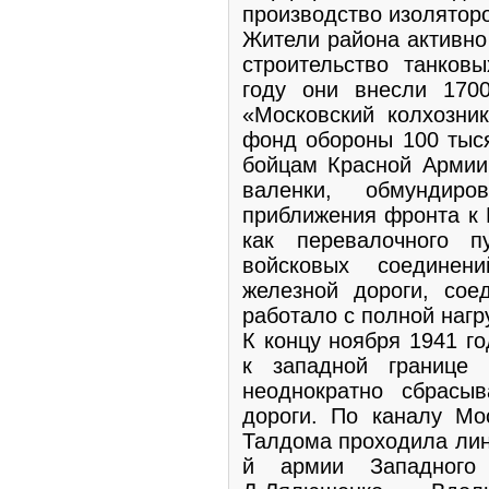
производство изолятор
Жители района активно
строительство танковы
году они внесли 170
«Московский колхозни
фонд обороны 100 тыся
бойцам Красной Армии 
валенки, обмундир
приближения фронта к 
как перевалочного 
войсковых соединен
железной дороги, сое
работало с полной нагр
К концу ноября 1941 г
к западной границе
неоднократно сбрасы
дороги. По каналу Мо
Талдома проходила лин
й армии Западного