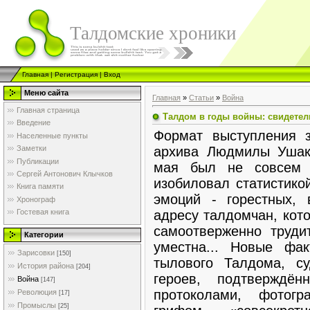
Талдомские хроники
Главная
|
Регистрация
|
Вход
Меню сайта
Главная
»
Статьи
»
Война
Главная страница
Талдом в годы войны: свидетель
Введение
Формат выступления 
Населенные пункты
архива Людмилы Ушак
Заметки
Публикации
мая был не совсем 
Сергей Антонович Клычков
изобиловал статистико
Книга памяти
эмоций - горестных, 
Хронограф
адресу талдомчан, кот
Гостевая книга
самоотверженно труди
Категории
уместна... Новые фа
Зарисовки
[150]
тылового Талдома, с
История района
[204]
героев, подтверждён
Война
[147]
протоколами, фотог
Революция
[17]
Промыслы
[25]