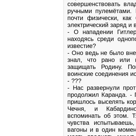
совершенствовать вла
ручными пулемётами.
почти физически, как
электрический заряд и в
- О нападении Гитле
находясь среди одноп
известие?
- Оно ведь не было вн
знал, что рано или
защищать Родину. П
воинские соединения ис
- ???
- Нас развернули прот
продолжил Каранда. - 
пришлось выселять кор
Чечня, и Кабардино
вспоминать об этом. Т
чувства испытываешь,
вагоны и в один моме