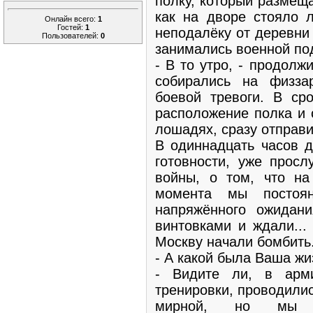
полку, который размещ
как на дворе стояло л
Онлайн всего:
1
Гостей:
1
неподалёку от деревни 
Пользователей:
0
занимались военной по
- В то утро, - продол
собирались на физзар
боевой тревоги. В ср
расположение полка и 
лошадях, сразу отправи
В одиннадцать часов д
готовности, уже прос
войны, о том, что на
момента мы постоян
напряжённого ожидан
винтовками и ждали...
Москву начали бомбить
- А какой была Ваша жи
- Видите ли, в арм
тренировки, проводили
мирной, но мы 