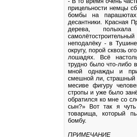
- В то время очень ча
прицельности немцы сб
бомбы на парашютах
десантники. Красная П
дерева, полыхал
самолётостроител
неподалёку - в Тушин
округу, порой сквозь ог
лошадях. Всё настол
трудно было что-либо в
мной однажды и при
смешной ли, страшный 
месиве фигуру челов
стропы и уже было зан
обратился ко мне со сл
сын?» Вот так я чут
товарища, который пы
бомбу.
ПРИМЕЧАНИЕ