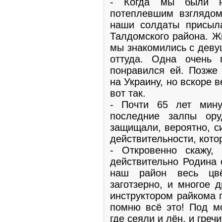
- Когда мы были н
потеплевшим взглядом
наши солдаты присыл
Талдомского района. Ж
мы знакомились с деву
оттуда. Одна очень
понравился ей. Позже
на Украину, но вскоре 
вот так.
- Почти 65 лет мину
последние залпы ор
защищали, вероятно, с
действительности, кото
- Откровенно скажу,
действительно Родина 
наш район весь цв
заготзерно, и многое 
инструктором райкома 
помню всё это! Под м
где сеяли и лён, и гречи