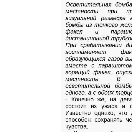
Осветительная бомба
местности при пр
визуальной разведке 
бомбы из тонкого жел
факел и парашю
дистанционной трубко
При срабатывании ди
воспламеняет фа
образующихся газов в
вместе с парашютом
горящий факел, опус
местность. В н
осветительной бомб
одного, а с обоих торц
- Конечно же, на дев
состоит из ужаса и 
Известно однако, что 
способен сохранять че
чувства.