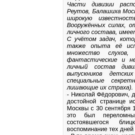
Части дивизии расп
Реутов, Балашиха Моск
широкую известнос
Вооружённых силах, о
личного состава, име
С учётом задач, кото
также опыта её исп
множество слухов
фантастические и не
личный состав диви
выпускников детск
специальные секрет
лишающие их страха).
- Николай Фёдорович, 
достойной странице ис
Москвы с 30 сентября 1
это был переломн
состоявшегося бли
воспоминание тех дней