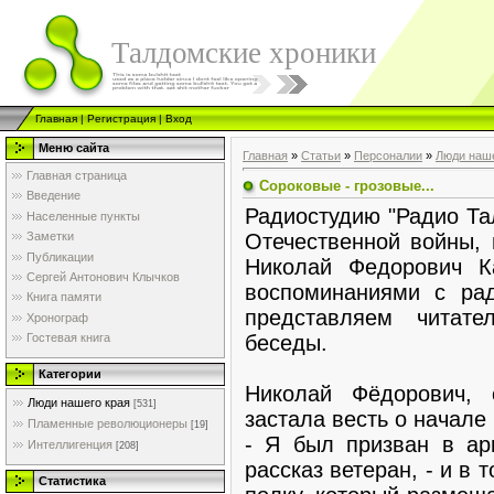
Талдомские хроники
Главная
|
Регистрация
|
Вход
Меню сайта
Главная
»
Статьи
»
Персоналии
»
Люди наше
Главная страница
Сороковые - грозовые...
Введение
Радиостудию "Радио Та
Населенные пункты
Отечественной войны, 
Заметки
Публикации
Николай Федорович К
Сергей Антонович Клычков
воспоминаниями с ра
Книга памяти
представляем читат
Хронограф
беседы.
Гостевая книга
Категории
Николай Фёдорович, 
Люди нашего края
[531]
застала весть о начале
Пламенные революционеры
[19]
- Я был призван в ар
Интеллигенция
[208]
рассказ ветеран, - и в
Статистика