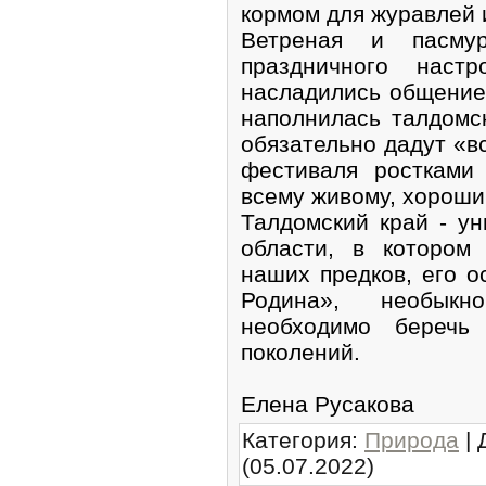
кормом для журавлей и
Ветреная и пасму
праздничного настр
насладились общение
наполнилась талдомс
обязательно дадут «в
фестиваля ростками
всему живому, хороши
Талдомский край - у
области, в котором
наших предков, его о
Родина», необыкн
необходимо беречь
поколений.
Елена Русакова
Категория
:
Природа
|
(05.07.2022)