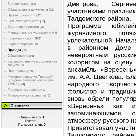
Дмитрова, Сергие
Воспоминания
[54]
участниками праздник
Официальные документы
[22]
Промышленность
[35]
Талдомского района.
Сельское хозяйство
[72]
Программа юбилей
Другие предприятия
[78]
журавлиного по
Муниципальное управление
[47]
Культура и спорт
увлекательной. Начал
[102]
Охрана порядка
[18]
в районном Доме 
Природа
[29]
невероятным русск
Образование
[91]
колоритом на сцену
Здравоохранение и социальная
защита
[39]
ансамбль «Вересень
Персоналии
[758]
им. А.А. Цветкова. Б
Межевое описание Тверской
губернии Калязинского уезда
народного творчес
1855 г.
[124]
фольклор и традици
Родословные росписи
[1]
Литературная страничка
[53]
вновь обрели популя
«Вересень» как 
Статистика
запоминающимся, 
Онлайн всего:
1
атмосферу русского н
Гостей:
1
Пользователей:
0
Приветствовал участн
Талдомского район