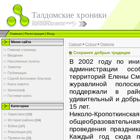
Талдомские хроники
Главная
|
Регистрация
|
Вход
Меню сайта
Главная
»
Статьи
»
Природа
Главная страница
Сохраняя добрые традиции
Введение
В 2002 году по ини
Населенные пункты
Заметки
администрации ос
Публикации
территорий Елены См
Сергей Антонович Клычков
журавлиной полос
Книга памяти
поддержали в рай
Хронограф
Гостевая книга
удивительный и добры
15 лет.
Категории
Николо-Кропо
Зарисовки
[150]
общеобразователь
История района
[204]
Война
[147]
проведения праздник
Революция
[17]
Каждый год сюда п
Промыслы
[25]