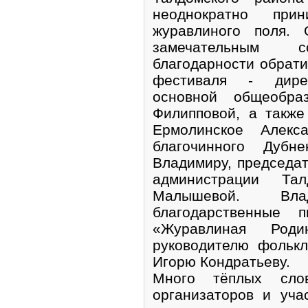
неоднократно при
журавлиного поля.
замечательным 
благодарности обрати
фестиваля - дирек
основной общеобра
Филипповой, а также
Ермолинское Алекс
благочинного Дубне
Владимиру, председа
администрации Та
Малышевой. Вл
благодарственные п
«Журавлиная Род
руководителю фольк
Игорю Кондратьеву.
Много тёплых сло
организаторов и уча