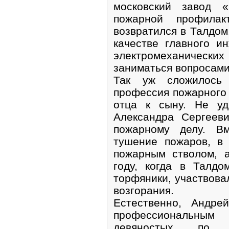
московский завод «
пожарной профила
возвратился в Талдом.
качестве главного и
электромеханических
заниматься вопросами
Так уж сложилось
профессия пожарного 
отца к сыну. Не уд
Александра Сергеев
пожарному делу. В
тушение пожаров, в
пожарным стволом, 
году, когда в Талд
торфяники, участвова
возгорания.
Естественно, Андре
профессиональны
девяностых по н