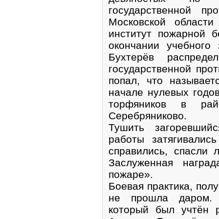
государственной пр
Московской области
институт пожарной 
окончании учебного
Бухтерёв распреде
государственной про
попал, что называет
начале нулевых годов
торфяников в рай
Серебряниково.
Тушить загоревший
работы затягивалис
справились, спасли 
Заслуженная награ
пожаре».
Боевая практика, пол
не прошла даром. 
который был учтён 