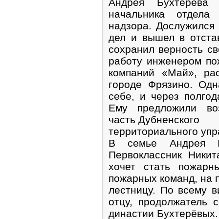
Андрея Бухтерёва 
начальника отдела 
надзора. Дослужился
дел и вышел в отстав
сохранил верность св
работу инженером по
компаний «Май», ра
городе Фрязино. Одн
себе, и через полго
Ему предложили во
часть Дубненского
территориального уп
В семье Андрея Б
Первоклассник Никит
хочет стать пожарн
пожарных команд, на 
лестницу. По всему в
отцу, продолжатель 
династии Бухтерёвых.