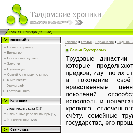
Талдомские хроники
Главная
|
Регистрация
|
Вход
Меню сайта
Главная
»
Статьи
»
Персоналии
»
Люди наше
Главная страница
Семья Бухтерёвых
Введение
Трудовые династии 
Населенные пункты
Заметки
которые продолжаю
Публикации
предков, идут по их с
Сергей Антонович Клычков
в поколение своё
Книга памяти
нравственные цен
Хронограф
Гостевая книга
поколений способ
исподволь и ненавяз
Категории
крепкого сплоченно
Люди нашего края
[531]
счёту, семейные тр
Пламенные революционеры
[19]
Интеллигенция
[208]
государства, его про
Статистика