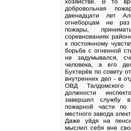
хозяйстве. В то вр
добровольная пож
двенадцати лет Ал
огнеборцам не раз
пожары, принима
соревнованиях район
к постоянному чувств
борьба с огненной ст
не задумывался, сч
человека, а его де
Бухтерёв по совету о
внутренних дел - в о
ОВД Талдомского 
должности инспек
завершил службу в
пожарной части по 
местного завода элек
Даже уйдя на пенси
мыслил себя вне сво