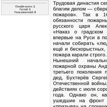
Трудовая династия се
Онлайн всего:
1
благим делом — сбер
Гостей:
1
Пользователей:
0
пожаров». Так в 1
обязанности пожарн
русского царя Але
«Наказ о градском 
впервые на Руси в п
начали собирать «л
ещё и бескорыстных,
пожара карали строго.
Нынешний начальн
пожарной охраны Анд
третьего поколения 
дед, Бухтерёв Серге
Отечественной войны
действиях с июля соро
года. Однако он, к
ушедшие на фронт 
«призыва» на срочну