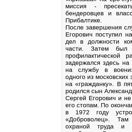
миссия - пресекат
бендеровцев и влас
Прибалтике.
После завершения сл
Егорович поступил н
дел в должности ко
части. Затем был 
профилактической р
задержался здесь на 
на службу в воени
одного из московских 
на «гражданку». В пя
родился сын Александ
Сергей Егорович и не
его стопам. По оконч
в 1972 году устр
«Доброволец». Там
охраной труда и 