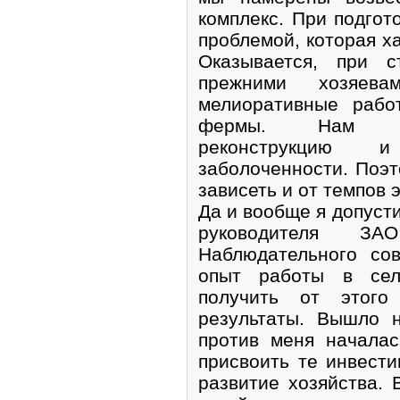
комплекс. При подгот
проблемой, которая ха
Оказывается, при с
прежними хозяев
мелиоративные рабо
фермы. Нам пр
реконструкцию и
заболоченности. Поэт
зависеть и oт темпов 
Да и вообще я допуст
руководителя З
Наблюдательного со
опыт работы в сель
получить от этого 
результаты. Вышло 
против меня началас
присвоить те инвест
развитие хозяйства. 