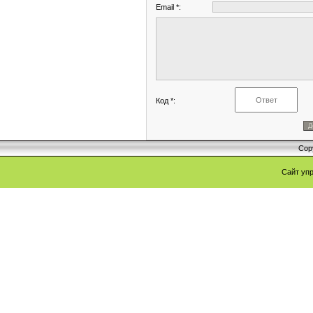
Email *:
Код *:
Cop
Сайт уп