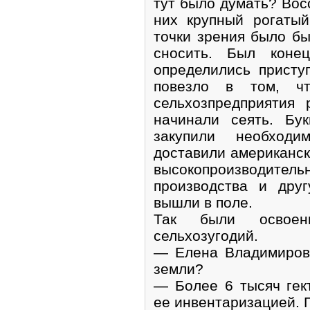
тут было думать? Вос
них крупный рогатый
точки зрения было бы
сносить. Был коне
определились присту
повезло в том, чт
сельхозпредприятия 
начинали сеять. Бy
закупили необходи
доставили американск
высокопроизводитель
производства и дру
вышли в поле.
Так были освоен
сельхозугодий.
— Елена Владимировн
земли?
— Более 6 тысяч гек
ее инвентаризацией.