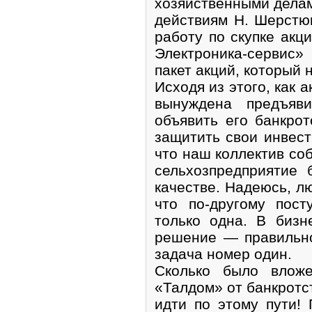
хозяйственными делам
действиям Н. Шерстюк
работу по скупке ак
Электроника-сервис»
пакет акций, который 
Исходя из этого, как 
вынуждена предъяви
объявить его банкро
защитить свои инвест
что наш коллектив со
сельхозпредприятие 
качестве. Надеюсь, лю
что по-другому пост
только одна. В бизн
решение — правильн
задача номер один.
Сколько было влож
«Талдом» от банкротст
идти по этому пути!