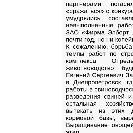
партнерами погас
«сражаться» с конку
умудрялись состав
невыполненные рабо
ЗАО «Фирма Элберт 
почти год, но ни копей
К сожалению, борьба
темпы работ по стро
комплекса. Опр
животноводство буд
Евгений Сергеевич З
в Днепропетровск, г
работы в свиноводчес
разведения свиней и
остальная хозяйст
вытекать из этих д
кормовой базы, выр
Выращивание овоще
этап.