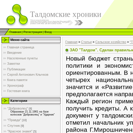
Талдомские хроники
Главная
|
Регистрация
|
Вход
Меню сайта
Главная
»
Статьи
»
Сельское хозяйство
»
"
Главная страница
ЗАО "Талдом". Сделан правиль
Введение
Новый бюджет страны
Населенные пункты
Заметки
политики и экономи
Публикации
ориентированным. В 
Сергей Антонович Клычков
четырех национальн
Книга памяти
значится и «Развити
Хронограф
Гостевая книга
предполагается напра
Каждый регион приме
Категории
получить кредиты. А 
"Доброволец"
[8]
Образован 21.11.1961 на базе
документ у талдомски
колхозов "Доброволец" и "Ударник"
"Правда"
[10]
отметил начальник уп
Спутник
[9]
района Г.Мирошниченк
"Красное знамя"
[5]