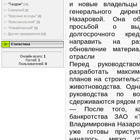
и новые владельцы
"Талдом"
[14]
генерального дире
Северный
[1]
"Красные всходы"
[4]
Назаровой. Она о
"Комсомольский"
[5]
просьбой о выде
"Измайловский"
[6]
долгосрочного кре
Другие предприятия
[10]
направить на раз
Статистика
обновление материа
отрасли
Онлайн всего:
1
Гостей:
1
Перед руководство
Пользователей:
0
разработать максим
планов на строитель
животноводства. Одн
руководства по во
сдерживаются рядом п
— После того, ка
банкротства ЗАО «
Владимировна Назаров
уже готовы присту
началось, мягко г