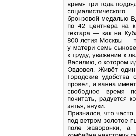
время три года подря
социалистического
бронзовой медалью В
по 42 центнера на к
гектара — как на Ку
800-летия Москвы — то
у матери семь сынове
к труду, уважение к л
Василию, о котором ид
Овдовел. Живёт один
Городские удобства 
провёл, и ванна имеет
свободное время по
почитать, радуется к
зятья, внуки.
Признался, что часто 
под ветром золотое п
поле жаворонки, а 
комбайна навстречу с