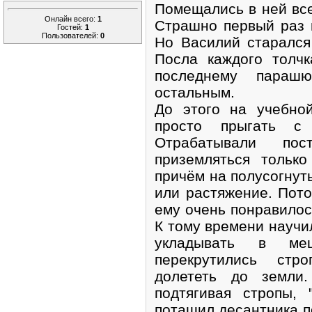
Помещались в ней все
Онлайн всего:
1
Страшно первый раз 
Гостей:
1
Пользователей:
0
Но Василий старался
Посла каждого толчк
последнему параш
остальным.
До этого на учебно
просто прыгать с
Отрабатывали по
приземляться тольк
причём на полусогнут
или растяжение. Пото
ему очень понравилось
К тому времени научи
укладывать в ме
перекрутились ст
долететь до земли.
подтягивая стропы, 
потащил десантника п