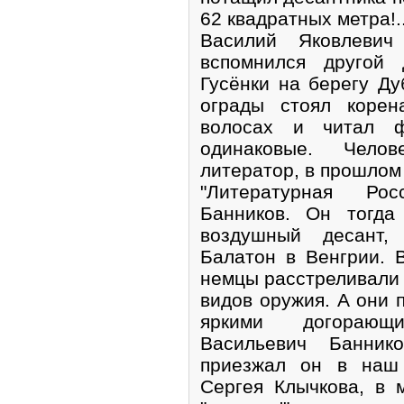
62 квадратных метра!.
Василий Яковлевич
вспомнился другой 
Гусёнки на берегу Ду
ограды стоял корен
волосах и читал 
одинаковые. Чело
литератор, в прошлом
"Литературная Ро
Банников. Он тогда
воздушный десант,
Балатон в Венгрии. 
немцы расстреливали
видов оружия. А они 
яркими догорающи
Васильевич Банник
приезжал он в наш
Сергея Клычкова, в 