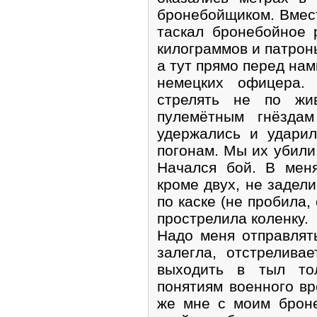
бронебойщиком. Вмест
таскал бронебойное 
килограммов и патроны
а тут прямо перед на
немецких офицера.
стрелять не по жи
пулемётным гнёзда
удержались и удари
погонам. Мы их убили
Начался бой. В меня
кроме двух, не задел
по каске (не пробила,
прострелила коленку.
Надо меня отправлять
залегла, отстрелива
выходить в тыл то
понятиям военного вр
же мне с моим брон