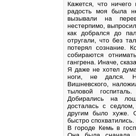
Кажется, что ничего
радость моя была н
вызывали на перев
нестерпимо, выпросил
как добрался до па
отругали, что без та
потерял сознание. К
собираются отнимат
гангрена. Иначе, сказа
Я даже не хотел дума
ноги, не дался. 
Вишневского, наложи
тыловой госпиталь.
Добирались на ло
досталась с седлом,
другим было хуже. 
быстро спохватились.
В городе Кемь в госп
Она была сначала н