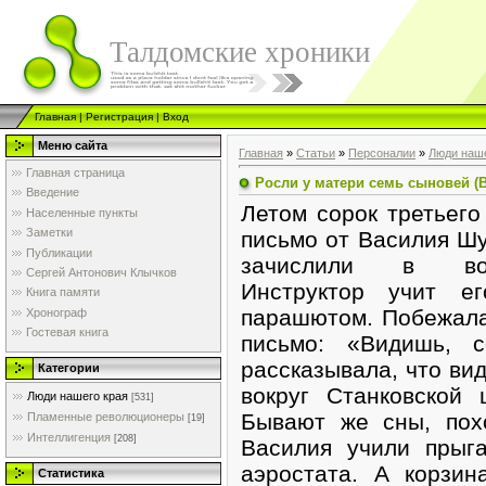
Талдомские хроники
Главная
|
Регистрация
|
Вход
Меню сайта
Главная
»
Статьи
»
Персоналии
»
Люди наше
Главная страница
Росли у матери семь сыновей (
Введение
Летом сорок третьег
Населенные пункты
Заметки
письмо от Василия Шу
Публикации
зачислили в возд
Сергей Антонович Клычков
Инструктор учит е
Книга памяти
парашютом. Побежала
Хронограф
Гостевая книга
письмо: «Видишь, 
рассказывала, что вид
Категории
вокруг Станковской
Люди нашего края
[531]
Бывают же сны, пох
Пламенные революционеры
[19]
Интеллигенция
[208]
Василия учили прыг
аэростата. А корзин
Статистика