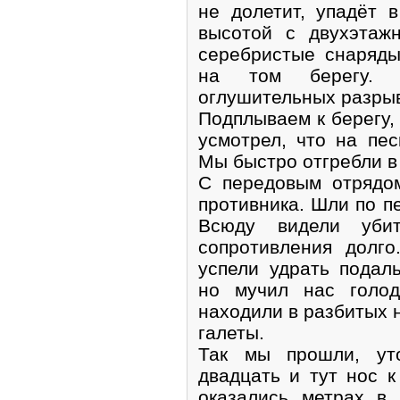
не долетит, упадёт 
высотой с двухэтаж
серебристые снаряды
на том берегу. 
оглушительных разры
Подплываем к берегу,
усмотрел, что на пе
Мы быстро отгребли в
С передовым отрядо
противника. Шли по п
Всюду видели уби
сопротивления долг
успели удрать подал
но мучил нас голод
находили в разбитых н
галеты.
Так мы прошли, уто
двадцать и тут нос к
оказались метрах в