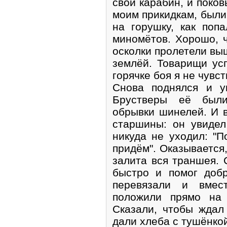
свой карабин, и поков
моим прикидкам, были
на горушку, как поп
миномётов. Хорошо, ч
осколки пролетели вы
землёй. Товарищи усп
горячке боя я не чувс
Снова поднялся и у
Брустверы её были
обрывки шинелей. И 
старшины: он увидел
никуда не уходил: "
придём". Оказывается
залита вся траншея.
быстро и помог доб
перевязали и вме
положили прямо на 
Сказали, чтобы ждал
дали хлеба с тушёнкой