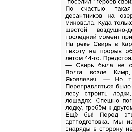
"поселил'" героев свои
По счастью, така
десантников на озе
миновала. Куда тольк
шестой воздушно-
последний момент при
На реке Свирь в Кар
пехоту на прорыв о
летом 44-го. Предстоя
— Свирь была не оч
Волга возле Кимр
Яковлевич. — Но те
Переправляться было
лесу строить лодки
лошадях. Спешно пог
лодку, гребём к друго
Ещё бы! Перед эт
артподготовка. Мы и
снаряды в сторону не