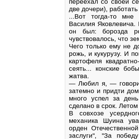
переехал со своей се
две дочери), работать 
...Вот тогда-то мн
Василия Яковлевича.
он был: борозда ро
чувствовалось, что зе
Чего только ему не д
рожь, и кукурузу. И п
картофеля квадратно
сеять... конские бо
жатва.
— Любил я, — говори
затемно и придти дом
много успел за день
сделано в срок. Летом 
В совхозе усердног
механика Шуина ува
орден Отечественно
заслуги", "За побе