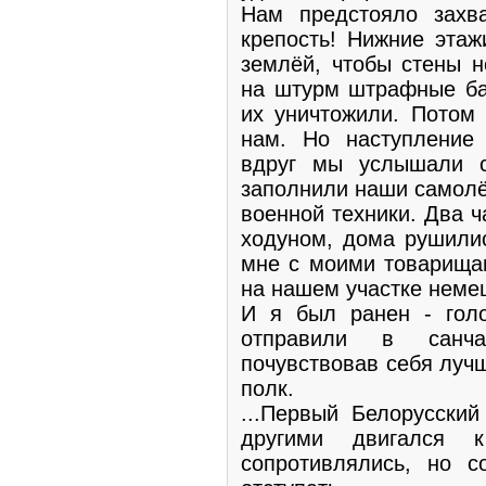
Нам предстояло захв
крепость! Нижние эта
землёй, чтобы стены 
на штурм штрафные ба
их уничтожили. Потом 
нам. Но наступление
вдруг мы услышали с
заполнили наши самолё
военной техники. Два 
ходуном, дома рушилис
мне с моими товарищам
на нашем участке неме
И я был ранен - гол
отправили в санча
почувствовав себя лучш
полк.
...Первый Белорусски
другими двигался 
сопротивлялись, но с