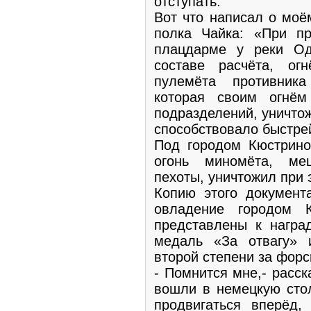
отступать.
Вот что написал о моё
полка Чайка: «При п
плацдарме у реки Од
составе расчёта, ог
пулемёта противник
которая своим огнё
подразделений, уничтож
способствовало быстр
Под городом Кюстрино
огонь миномёта, ме
пехоты, уничтожил при 
Копию этого документ
овладение городом 
представлены к награ
медаль «За отвагу» 
второй степени за фор
- Помнится мне,- расск
вошли в немецкую сто
продвигаться вперёд,