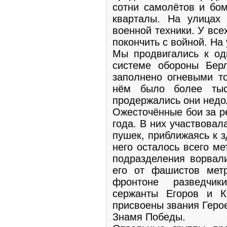
сотни самолётов и бо
кварталы. На улицах
военной техники. У вс
покончить с войной. На
Мы продвигались к од
системе обороны Берл
заполнено огневыми то
нём было более тыс
продержались они недо
Ожесточённые бои за р
года. В них участвовал
пушек, приближаясь к з
него осталось всего ме
подразделения ворвали
его от фашистов мет
фронтоне разведчик
сержанты Егоров и К
присвоены звания Геро
Знамя Победы.