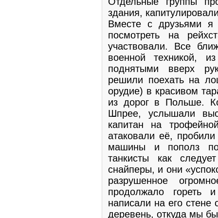
Отдельные группы пр
здания, капитулировали
Вместе с друзьями я
посмотреть на рейхс
участвовали. Все бл
военной техникой, и
поднятыми вверх ру
решили поехать на ло
орудие) в красивом та
из дорог в Польше. К
Шпрее, услышали выс
капитан на трофейно
атаковали её, пробили
машины и пополз по
танкисты как следуе
снайперы, и они «успок
разрушенное огромно
продолжало гореть 
написали на его стене 
деревень, откуда мы б