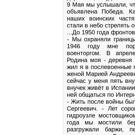
9 Мая мы услышали, чт
объявлена Победа. К
наших воинских частя
стали в небо стрелять о
...До 1950 года фронто
- Мы охраняли границы
1946 году мне пор
военторгом. В апрел
Родина моя - деревня 
жил я в послевоенные 
женой Марией Андреевн
сейчас у меня пять вн
внучек живёт в Испании
ней общаться по Интерн
- Жить после войны был
Сергеевич. - Лет сор
гидроузле мостовщико
года мы мостили бе
разгружали баржи, 