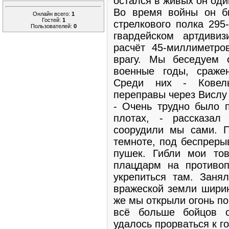
остался в живых он оди
Во время войны он б
Онлайн всего:
1
Гостей:
1
стрелкового полка 295
Пользователей:
0
гвардейском артдиви
расчёт 45-миллиметро
врагу. Мы беседуем 
военные годы, сраже
Среди них - Ковель
переправы через Вислу
- Очень трудно было 
плотах, - рассказал
соорудили мы сами. 
темноте, под беспреры
пушек. Гибли мои тов
плацдарм на противо
укрепиться там. Заня
вражеской земли ширин
же мы открыли огонь п
всё больше бойцов 
удалось прорваться к г