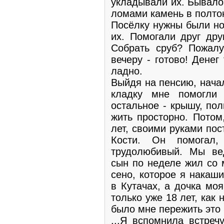
укладывали их. Бывало
ломами камень в полто
Посёлку нужны были н
их. Помогали друг дру
Собрать сруб? Пожалу
вечеру - готово! Денег
ладно.
Выйдя на пенсию, нача
кладку мне помогли 
остальное - крышу, по
жить просторно. Потом
лет, своими руками по
Кости. Он помогал,
трудолюбивый. Мы ве
сын по неделе жил со 
сено, которое я накаш
в Кутачах, а дочка мо
только уже 18 лет, как
было мне пережить это г
...Я вспомнила встреч