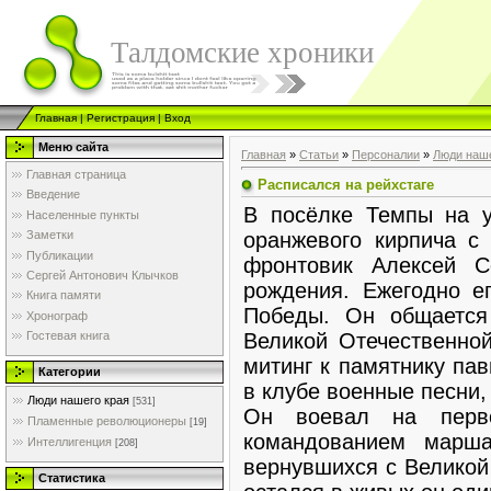
Талдомские хроники
Главная
|
Регистрация
|
Вход
Меню сайта
Главная
»
Статьи
»
Персоналии
»
Люди наше
Главная страница
Расписался на рейхстаге
Введение
В посёлке Темпы на у
Населенные пункты
оранжевого кирпича с
Заметки
Публикации
фронтовик Алексей С
Сергей Антонович Клычков
рождения. Ежегодно е
Книга памяти
Победы. Он общается
Хронограф
Великой Отечественной
Гостевая книга
митинг к памятнику па
Категории
в клубе военные песни,
Люди нашего края
[531]
Он воевал на перв
Пламенные революционеры
[19]
командованием марш
Интеллигенция
[208]
вернувшихся с Великой
Статистика