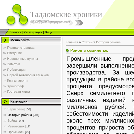
Талдомские хроники
Главная
|
Регистрация
|
Вход
Меню сайта
Главная
»
Статьи
»
История района
Главная страница
Район в семилетке.
Введение
Промышленные пре
Населенные пункты
завершили выполнение
Заметки
Публикации
производства. За ш
Сергей Антонович Клычков
продукции в районе во
Книга памяти
процента; предусмотр
Хронограф
Сверх семилетнего 
Гостевая книга
различных изделий 
Категории
миллионов рублей. 
Зарисовки
[150]
себестоимости издел
История района
[204]
около трех миллионо
Война
[147]
процентов прироста о
Революция
[17]
Промыслы
[25]