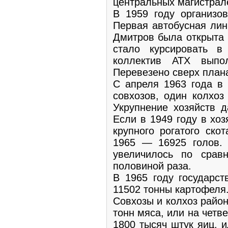
центральных магистрал
В 1959 году организов
Первая автобусная лин
Дмитров была открыта 
стало курсировать в
коллектив АТХ выпо
Перевезено сверх плана
С апреля 1963 года в
совхозов, один колхоз
Укрупнение хозяйств д
Если в 1949 году в хо
крупного рогатого ско
1965 — 16925 голов. 
увеличилось по сра
половиной раза.
В 1965 году государст
11502 тонны картофеля
Совхозы и колхоз райо
тонн мяса, или на четв
1800 тысяч штук яиц, и