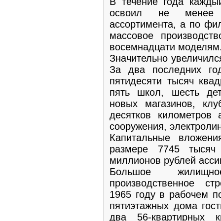
В течение года кажды
освоил не менее 
ассортимента, а по фи
массовое производст
восемнадцати моделям
Значительно увеличилс
За два последних го
пятидесяти тысяч ква
пять школ, шесть дет
новых магазинов, клу
десятков километров 
сооружения, электролин
Капитальные вложен
размере 7745 тысяч
миллионов рублей ассиг
Большое жилищно
производственное ст
1965 году в рабочем п
пятиэтажных дома гост
два 56-квартирных 