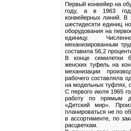
Первый конвейер на об
году, а в 1963 год
конвейерных линий. В 
шестидесяти единиц но
оборудования на перво
единицу. Числен
механизированным труд
составила 56,2 процент
В конце семилетки 
женских туфель на кон
механизации произво
рабочего составляла од
на модельных туфлях, о
С первого июля 1965 г
работу по прямым д
«Детский мир». Прои
планироваться не по об
в ассортименте, по за
расцветкам.