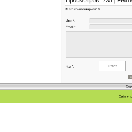
Просмотров
:
735
|
Рейт
Всего комментариев
:
0
Имя *:
Email *:
Код *:
Cop
Сайт уп