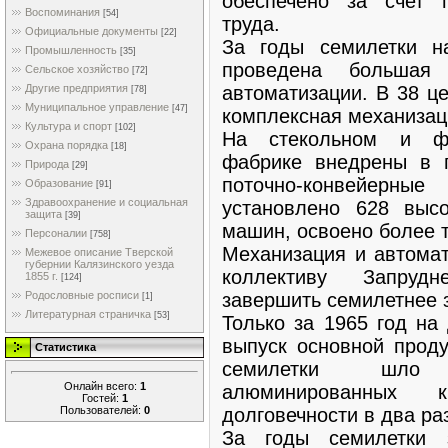
обеспечено за счет 
Воспоминания
[54]
труда.
Официальные документы
[22]
За годы семилетки н
Промышленность
[35]
проведена большая
Сельское хозяйство
[72]
автоматизации. В 38 ц
Другие предприятия
[78]
Муниципальное управление
[47]
комплексная механизац
Культура и спорт
[102]
На стекольном и фа
Охрана порядка
[18]
фабрике внедрены в п
Природа
[29]
поточно-конвейерн
Образование
[91]
Здравоохранение и социальная
установлено 628 высо
защита
[39]
машин, освоено более т
Персоналии
[758]
Механизация и автомат
Межевое описание Тверской
губернии Калязинского уезда
коллективу Запрудн
1855 г.
[124]
завершить семилетнее з
Родословные росписи
[1]
Литературная страничка
[53]
Только за 1965 год на
выпуск основной проду
Статистика
семилетки шло 
Онлайн всего:
1
алюминированных 
Гостей:
1
Пользователей:
0
долговечности в два ра
За годы семилетки 