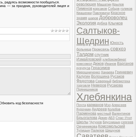
сь, радуясь возможности пообщаться.
революция
Машатин
Крылов
ина — за праздник, руководителей лицея и
Пименов
корсаков
Собцов
голиков
Красное
Квашенки
Павловичи
Доброволец
знамя
шаров
Экология
дубна
Клычков
Салтыков-
Щедрин
Юность
совхоз
больница
Промсвязь
Талдом
спутник
Измайловский
хлебокомбинат
Дюков
Варганов
комсомол
Иванов
Герасимов
кукуруза
Гринкевич
Мирошниченко
Ханаева
Калугин
Волошина
Русаков
Федотова
Северный
библиотека
Неверов
Русакова
торговля
Прянишников
Хлебянкина
карманов
Почта
Мэо
Алексеев
Андреев
Курочкин
Колобов
Парменова
местный
Валентинов
Брызгалова
Докин
АБЗ
Спас-Угол
Школы
Чугунов
Брусницын
сергеев
Комсомольский
Овчинникова
Тупицын
Палилов
Шишунов
Саватеев