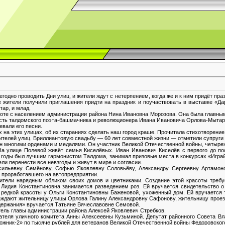
годно проводить Дни улиц, и жители ждут с нетерпением, когда же и к ним придёт пр
жители получили приглашения придти на праздник и поучаствовать в выставке «Да
тар, и млад.
боте с населением администрации района Нина Ивановна Морозова. Она была главным 
честь талдомского поэта-башмачника и революционера Ивана Ивановича Орлова-Мытаря
вали его песни.
 на этих улицах, об их стараниях сделать наш город краше. Прочитала стихотворение
ителей улиц. Бриллиантовую свадьбу — 60 лет совместной жизни — отметили супруги
ён многими орденами и медалями. Он участник Великой Отечественной войны, четыре
 На улице Полевой живёт семья Киселёвых. Иван Иванович Киселёв с первого до п
 годы был лучшим гармонистом Талдома, занимал призовые места в конкурсах «Играй
ели перенести все невзгоды и живут в мире и согласии.
сильевну Семёнову, Софью Яковлевну Соловьёву, Александру Сергеевну Артамоно
 проработавшего на автопредприятии.
жители нарядным обликом своих домов и цветниками. Создание этой красоты требу
 Лидия Константиновна занимается разведением роз. Ей вручается свидетельство 
редкой красоты у Ольги Константиновны Баженовой, ухоженный дом. Ей вручается т
аждают жительницу улицы Орлова Галину Александровну Сафонову, жительницу проез
держания» вручается Татьяне Вячеславовне Семовой.
тель главы администрации района Алексей Яковлевич Стребков.
ателя уличного комитета Анны Алексеевны Кузьминой. Депутат районного Совета В
ожник-2» по тысяче рублей для ветеранов Великой Отечественной войны Федоровского