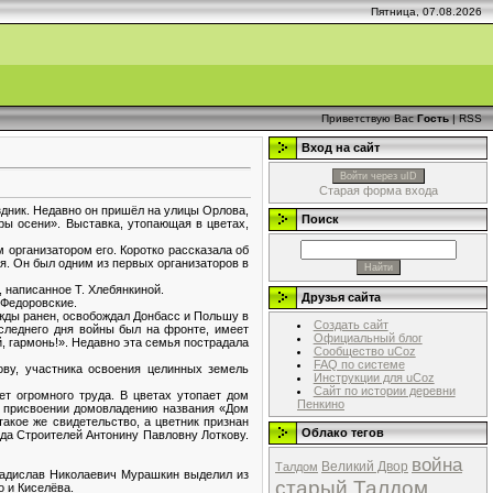
Пятница, 07.08.2026
Приветствую Вас
Гость
|
RSS
Вход на сайт
Войти через uID
Старая форма входа
аздник. Недавно он пришёл на улицы Орлова,
Поиск
ры осени». Выставка, утопающая в цветах,
организатором его. Коротко рассказала об
. Он был одним из первых организаторов в
, написанное Т. Хлебянкиной.
Друзья сайта
 Федоровские.
жды ранен, освобождал Донбасс и Польшу в
Создать сайт
оследнего дня войны был на фронте, имеет
Официальный блог
, гармонь!». Недавно эта семья пострадала
Сообщество uCoz
FAQ по системе
ву, участника освоения целинных земель
Инструкции для uCoz
Сайт по истории деревни
ет огромного труда. В цветах утопает дом
Пенкино
о присвоении домовладению названия «Дом
акое же свидетельство, а цветник признан
Облако тегов
да Строителей Антонину Павловну Лоткову.
война
Великий Двор
Талдом
ладислав Николаевич Мурашкин выделил из
старый Талдом
 и Киселёва.