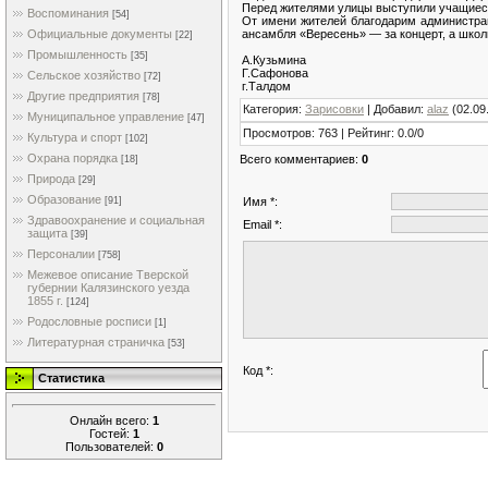
Перед жителями улицы выступили учащиеся 
Воспоминания
[54]
От имени жителей благодарим администрац
ансамбля «Вересень» — за концерт, а шко
Официальные документы
[22]
Промышленность
[35]
А.Кузьмина
Г.Сафонова
Сельское хозяйство
[72]
г.Талдом
Другие предприятия
[78]
Категория
:
Зарисовки
|
Добавил
:
alaz
(02.09
Муниципальное управление
[47]
Просмотров
:
763
|
Рейтинг
:
0.0
/
0
Культура и спорт
[102]
Охрана порядка
Всего комментариев
:
0
[18]
Природа
[29]
Образование
Имя *:
[91]
Здравоохранение и социальная
Email *:
защита
[39]
Персоналии
[758]
Межевое описание Тверской
губернии Калязинского уезда
1855 г.
[124]
Родословные росписи
[1]
Литературная страничка
[53]
Код *:
Статистика
Онлайн всего:
1
Гостей:
1
Пользователей:
0