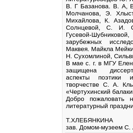
В. Г Базанова. В. А, 
Молчанова, Э. Хлыс
Михайлова, К. Азадов
Солнцевой, С. И. С
Гусевой-Шубниковой,
зарубежных исслед
Маквея. Майкла Мейкин
Н. Сухомлиной, Сильв
В мае с. г. в МГУ Ел
защищена диссерт
аспекты поэтики 
творчестве С. А. Кл
«Чертухинский балаки
Добро пожаловать н
литературный праздни
Т.ХЛЕБЯНКИНА
зав. Домом-музеем С. 