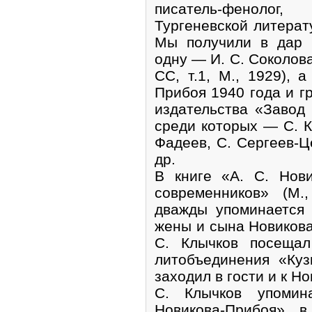
писатель-феноло
Тургеневской литерат
Мы получили в дар 
одну — И. С. Соколов
СС, т.1, М., 1929), 
Прибоя 1940 года и г
издательства «Завод 
среди которых — С. К
Фадеев, С. Сергеев-Це
др.
В книге «А. С. Нов
современников» (М.
дважды упоминается 
жены и сына Новикова-
С. Клычков посещал
литобъединения «Куз
заходил в гости и к Н
C. Клычков упомин
Новикова-Прибоя» 