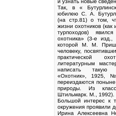
и узнать новые сведен
Так, в « Бутурлинс
юбилею С. А. Бутурл
(на стр.81) о том,
жизни охотников (как
турпоходов) явилс
охотника» (3-е изд.,
которой М. М. Приш
человеку, посвятивше
практической ох
литературным масте
написать такую э
«Охотник», 1925, 
переиздаются поныне
природы. Из класс
Штильмарк. М., 1992).
Большой интерес к т
окружения проявили д
Ирина Алексеевна Н