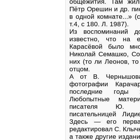
общежития. Там жил
Пётр Орешин и др. пи
в одной комнате...» 
т.4, с 180. Л. 1987).
Из воспоминаний д
известно, что на 
Карасёвой было мно
Николай Семашко, Сок
них (то ли Леонов, т
отцом.
А от В. Чернышов
фотографии Карача
последние годы ж
Любопытные матер
писателя Ю. Ли
писательницей Лиди
Здесь — его перва
редактировал С. Клычк
а также другие издани