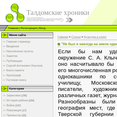
Талдомские хроники
Главная
|
Регистрация
|
Вход
Меню сайта
Главная
»
Статьи
»
Культура и спорт
Главная страница
"Не был я никогда на земле один
Введение
Если бы нам удал
Населенные пункты
Заметки
окружение С. А. Клыч
Публикации
оно насчитывало бы 
Сергей Антонович Клычков
его многочисленная р
Книга памяти
однокашники по с
Хронограф
Гостевая книга
училищу, Московск
писатели, художни
Категории
различных газет, журн
Зарисовки
[150]
Разнообразны был
История района
[204]
Война
[147]
география мест, гд
Революция
[17]
Тверской губернии
Промыслы
[25]