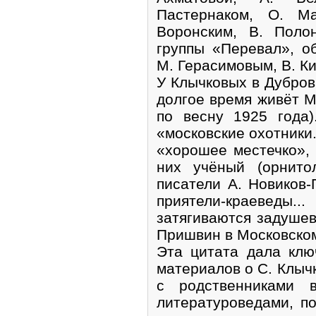
Пастернаком, О. Ма
Воронским, B. Поло
группы «Перевал», о
М. Герасимовым, В. К
У Клычковых в Дубровк
долгое время живёт М
по весну 1925 года
«московские охотники
«хорошее местечко», 
них учёный (орнито
писатели А. Новиков-
приятели-краевед
затягиваются задушевн
Пришвин в Московском 
Эта цитата дала клю
материалов о С. Клычк
с родственниками 
литературоведами, п