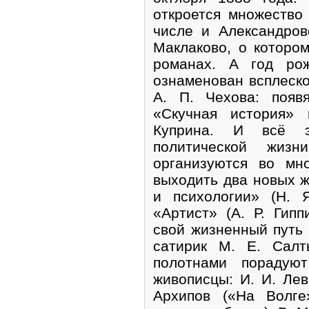
откроется множество
числе и Александров
Маклаково, о которо
романах. А год рож
ознаменован всплеско
А. П. Чехова: появ
«Скучная история» 
Куприна. И всё э
политической жиз
организуются во мн
выходить два новых 
и психологии» (Н. 
«Артист» (А. Р. Гипп
свой жизненный путь 
сатирик М. Е. Салт
полотнами порадую
живописцы: И. И. Лев
Архипов («На Волге