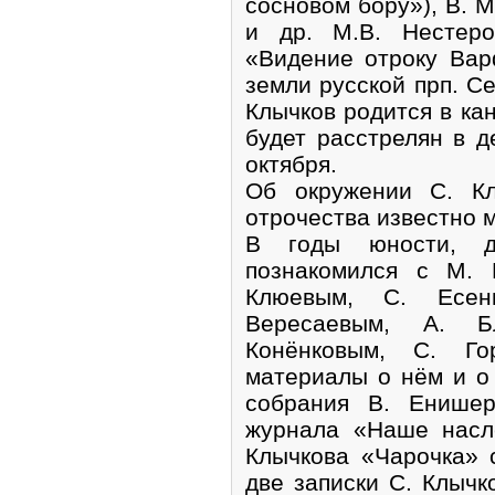
сосновом бору»), В. 
и др. М.В. Нестеро
«Видение отроку Ва
земли русской прп. С
Клычков родится в кан
будет расстрелян в 
октября.
Об окружении С. Кл
отрочества известно 
В годы юности, д
познакомился с М. 
Клюевым, С. Есен
Вересаевым, А. Б
Конёнковым, С. Гор
материалы о нём и о
собрания В. Енишер
журнала «Наше насл
Клычкова «Чарочка» 
две записки С. Клычк