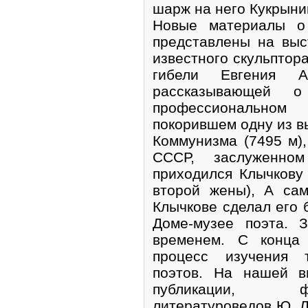
шарж на него Кукрыни
Новые материалы о 
представлены на выс
известного скульптор
гибели Евгения А
рассказывающей о
профессиональном
покорившем одну из 
Коммунизма (7495 м)
СССР, заслуженно
приходился Клычкову
второй жены), А са
Клычкове сделал его б
Доме-музее поэта. 
временем. С конца 
процесс изучения т
поэтов. На нашей в
публикации, ф
литературоведов Ю. Л