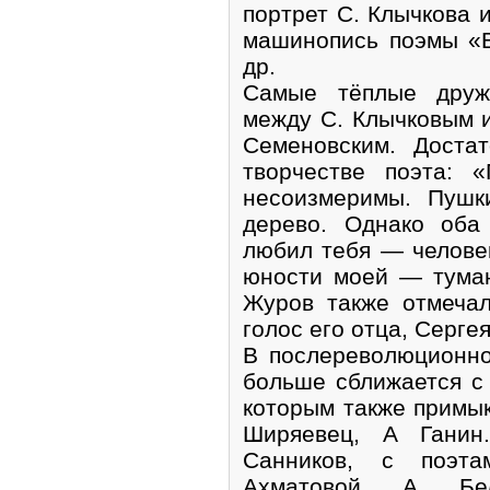
портрет С. Клычкова 
машинопись поэмы «В
др.
Самые тёплые друж
между С. Клычковым 
Семеновским. Доста
творчестве поэта: 
несоизмеримы. Пуш
дерево. Однако оба
любил тебя — челове
юности моей — туман
Журов также отмечал
голос его отца, Сергея
В послереволюционн
больше сближается с 
которым также примык
Ширяевец, А Ганин
Санников, с поэта
Ахматовой, A. Б