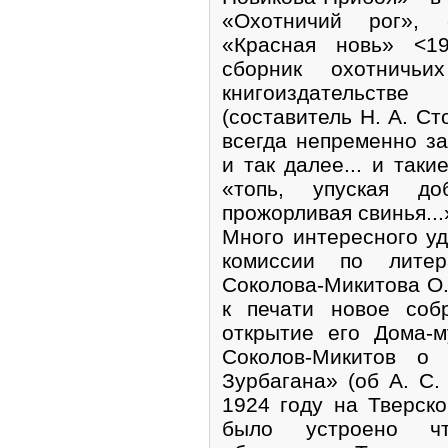
«Охотничий рог», 
«Красная новь» <1
сборник охотничь
книгоиздательств
(составитель Н. А. Ст
всегда непременно з
и так далее... и таки
«топь, упуская до
прожорливая свинья...
Много интересного уд
комиссии по лите
Соколова-Микитова О.
к печати новое соб
открытие его Дома-
Соколов-Микитов о 
Зурбагана» (об А. С.
1924 году на Тверско
было устроено чт