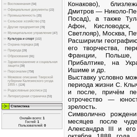
Конаково), близле
Воспоминания
[54]
Дмитров — Николо-Пе
Официальные документы
[22]
Промышленность
[35]
Посад), а также Ту
Сельское хозяйство
[72]
Афон, Кисловодск, 
Другие предприятия
[78]
Светлояр), Москва, Пе
Муниципальное управление
[47]
Культура и спорт
Расширили географию
[102]
Охрана порядка
[18]
его творчества, пе
Природа
[29]
Франции, Польше,
Образование
[91]
Прибалтике, на Укр
Здравоохранение и социальная
защита
[39]
Ишиме и др.
Персоналии
[758]
Выставку условно мож
Межевое описание Тверской
губернии Калязинского уезда
периода жизни С. Клы
1855 г.
[124]
и после, причём п
Родословные росписи
[1]
Литературная страничка
[53]
отрочество — юнос
зрелость.
Статистика
Символично рождени
Онлайн всего:
1
месяцев после чуде
Гостей:
1
Пользователей:
0
Александра III и ег
октября 1888 года.