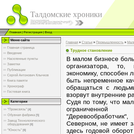
Талдомские хроники
Главная
|
Регистрация
|
Вход
Меню сайта
Главная
»
Статьи
»
Промышленность
»
Мал
Главная страница
Трудное становление
Введение
В малом бизнесе боль
Населенные пункты
Заметки
организатора, тo,
Публикации
экономику, способен л
Сергей Антонович Клычков
быть непременное ка
Книга памяти
обращаться с людьми
Хронограф
Гостевая книга
взорвут внутренние р
Судя по тому, что ма
Категории
ограниченной
"Промсвязь"
[4]
"Деревообработчик"
Обувная фабрика
[5]
Завод Технологического
Северном, не имеет з
оборудования
[6]
здесь годовой оборот
"Юность"
[6]