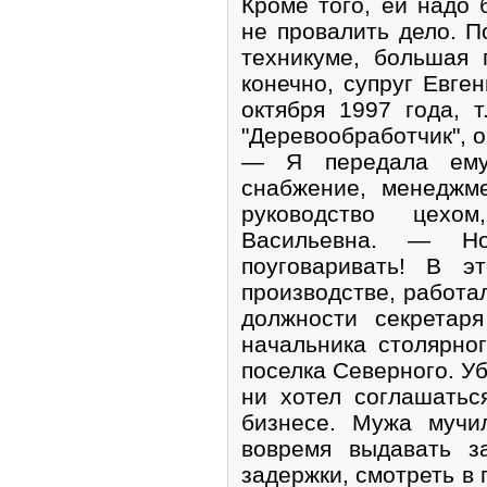
Кроме того, ей надо 
не провалить дело. П
техникуме, большая 
конечно, супруг Евге
октября 1997 года, 
"Деревообработчик", о
— Я передала ему
снабжение, менеджме
руководство цехо
Васильевна. — Н
поуговаривать! В 
производстве, работа
должности секретар
начальника столярно
поселка Северного. У
ни хотел соглашатьс
бизнесе. Мужа мучи
вовремя выдавать з
задержки, смотреть в 