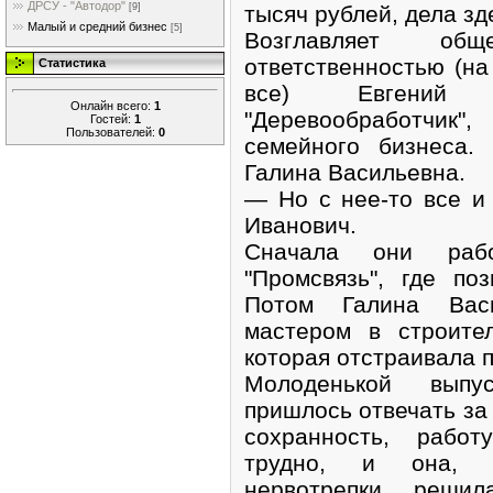
ДРСУ - "Автодор"
тысяч рублей, дела зд
[9]
Малый и средний бизнес
[5]
Возглавляет об
ответственностью (н
Статистика
все) Евгений И
Онлайн всего:
1
"Деревообработчик",
Гостей:
1
Пользователей:
0
семейного бизнеса.
Галина Васильевна.
— Но с нее-то все и
Иванович.
Сначала они раб
"Промсвязь", где по
Потом Галина Вас
мастером в строите
которая отстраивала 
Молоденькой выпу
пришлось отвечать за 
сохранность, рабо
трудно, и она, 
нервотрепки, решил