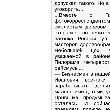
допускал такого. Но в
уговорить...
...Вместе с Г
фотокорреспондентом
смолистым деревом,
отправке потребите
вагонка. Ровный гул
мастеров деревообраб
Небольшой цех, у
уважаемой в районе
Пилорама, четырехст
рейсмусы...
— Бизнесмен в нашей
Иванович, все-таки
зарабатывать ден
маленькими детьми, у
Привычка продумыв
осталась. И сейч
правилам: прежде че