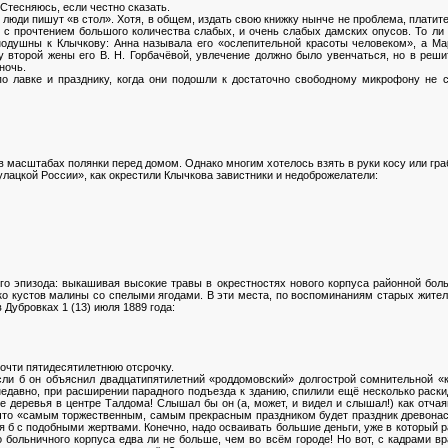
. Стесняюсь, если честно сказать.
люди пишут «в стол». Хотя, в общем, издать свою книжку нынче не проблема, платите 
о с прочтением большого количества слабых, и очень слабых дамских опусов. То ли
нодушны к Клычкову: Анна называла его «ослепительной красоты человеком», а М
ву второй жены его В. Н. Горбачёвой, увлечение должно было увенчаться, но в реш
ночь.
по лавке и празднику, когда они подошли к достаточно свободному микрофону не 
в масштабах полянки перед домом. Однако многим хотелось взять в руки косу или гра
улацкой России», как окрестили Клычкова завистники и недоброжелатели:
ого эпизода: выкашивая высокие травы в окрестностях нового корпуса районной бол
о кустов малины со спелыми ягодами. В эти места, по воспоминаниям старых жителе
Дубровках 1 (13) июля 1889 года:
очти пятидесятилетнюю отсрочку.
сли б он объяснил двадцатипятилетний «роддомовский» долгострой сомнительной «к
 недавно, при расширении парадного подъезда к зданию, спилили ещё несколько раск
е деревья в центре Талдома! Слышал бы он (а, может, и видел и слышал!) как отча
что «самым торжественным, самым прекрасным праздником будет праздник древонас
ся б с подобными жертвами. Конечно, надо осваивать большие деньги, уже в который 
 больничного корпуса едва ли не больше, чем во всём городе! Но вот, с кадрами вра