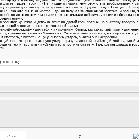
ка думает, ищет, творит!.. «Нет худшего порока, чем отсутствие воображения», - 
му и прожил довольно долго без родины, что видел в Гудзоне Неву, в Венеции - Ленинг
ин? - скажете вы. И ошибётесь. Да, он получал за свои стихи золотом, и больше, 
оценён по достоинству, и многие из тех, кто считали себя культурными и образованным
сочинителем».
 небольшую денежку, и девочка летит на другой край поляны, на выставку-продажу
настоящей копне из только что скошенной травы).
ицей-«обережкой» - для себя - и кукольным, белым, как сахар, зайчиком - для меня,
!» Ну, конечно же, намёк на Зайчика из «Сахарного немца» - героя, у которого, как и 
и смотреть, смотреть на Луну, пытаясь угадать, в каком она настроении.
щий заяц, которого я накануне увидел сразу за дорогой, огибающей мой спальный м
а не терпит пустоты» и «Свято место пусто не бывает». Там, где лет двадцать том
кой.
(10.01.2016)