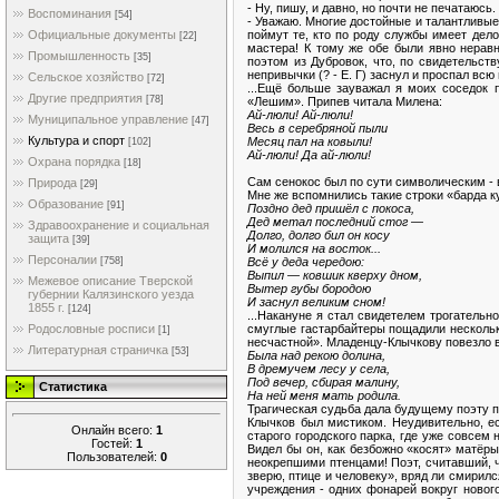
- Ну, пишу, и давно, но почти не печатаюсь
Воспоминания
[54]
- Уважаю. Многие достойные и талантливые 
поймут те, кто по роду службы имеет дел
Официальные документы
[22]
мастера! К тому же обе были явно нерав
Промышленность
[35]
поэтом из Дубровок, что, по свидетельст
непривычки (? - Е. Г) заснул и проспал всю 
Сельское хозяйство
[72]
...Ещё больше зауважал я моих соседок 
Другие предприятия
[78]
«Лешим». Припев читала Милена:
Ай-люли! Ай-люли!
Муниципальное управление
[47]
Весь в серебряной пыли
Культура и спорт
Месяц пал на ковыли!
[102]
Ай-люли! Да ай-люли!
Охрана порядка
[18]
Сам сенокос был по сути символическим - 
Природа
[29]
Мне же вспомнились такие строки «барда к
Образование
[91]
Поздно дед пришёл с покоса,
Дед метал последний стог —
Здравоохранение и социальная
Долго, долго бил он косу
защита
[39]
И молился на восток...
Персоналии
Всё у деда чередою:
[758]
Выпил — ковшик кверху дном,
Межевое описание Тверской
Вытер губы бородою
губернии Калязинского уезда
И заснул великим сном!
1855 г.
[124]
...Накануне я стал свидетелем трогательн
смуглые гастарбайтеры пощадили нескольк
Родословные росписи
[1]
несчастной». Младенцу-Клычкову повезло в 
Литературная страничка
[53]
Была над рекою долина,
В дремучем лесу у села,
Под вечер, сбирая малину,
Статистика
На ней меня мать родила.
Трагическая судьба дала будущему поэту п
Клычков был мистиком. Неудивительно, е
Онлайн всего:
1
старого городского парка, где уже совсем
Гостей:
1
Видел бы он, как безбожно «косят» матёры
Пользователей:
0
неокрепшими птенцами! Поэт, считавший, 
зверю, птице и человеку», вряд ли смирил
учреждения - одних фонарей вокруг нового