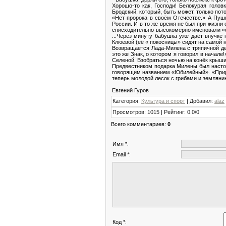
Хорошо-то как, Господи! Белокурая голов
Бродский, который, быть может, только пото
«Нет пророка в своём Отечестве.» А Пушк
России. И в то же время не был при жизни 
снисходительно-высокомерно именовали «
...Через минуту бабушка уже даёт внучке
Клюевой (её « покосницы» сидят на самой 
Возвращается Лада-Милена с тряпичной дев
это же Знак, о котором я говорил в начале
Селеной. Взобраться ночью на конёк крыши 
Предвестником подарка Милены был настоя
говорящим названием «Юбилейный». «Природ
теперь молодой лесок с грибами и земляни
Евгений Гуров
Категория
:
Культура и спорт
|
Добавил
:
alaz
Просмотров
:
1015
|
Рейтинг
:
0.0
/
0
Всего комментариев
:
0
Имя *:
Email *:
Код *: