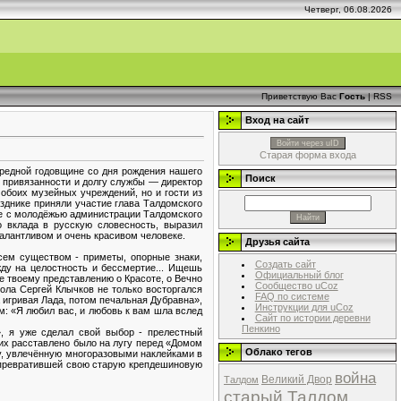
Четверг, 06.08.2026
Приветствую Вас
Гость
|
RSS
Вход на сайт
Войти через uID
Старая форма входа
ередной годовщине со дня рождения нашего
Поиск
 привязанности и долгу службы — директор
обоих музейных учреждений, но и гости из
азднике приняли участие глава Талдомского
оте с молодёжью администрации Талдомского
 вклада в русскую словесность, выразил
талантливом и очень красивом человеке.
Друзья сайта
сем существом - приметы, опорные знаки,
Создать сайт
жду на целостность и бессмертие... Ищешь
Официальный блог
е твоему представлению о Красоте, о Вечно
Сообщество uCoz
ола Сергей Клычков не только восторгался
FAQ по системе
игривая Лада, потом печальная Дубравна»,
Инструкции для uCoz
м: «Я любил вас, и любовь к вам шла вслед
Сайт по истории деревни
Пенкино
, я уже сделал свой выбор - прелестный
ких расставлено было на лугу перед «Домом
Облако тегов
ку, увлечённую многоразовыми наклейками в
 превратившей свою старую крепдешиновую
война
Великий Двор
Талдом
старый Талдом