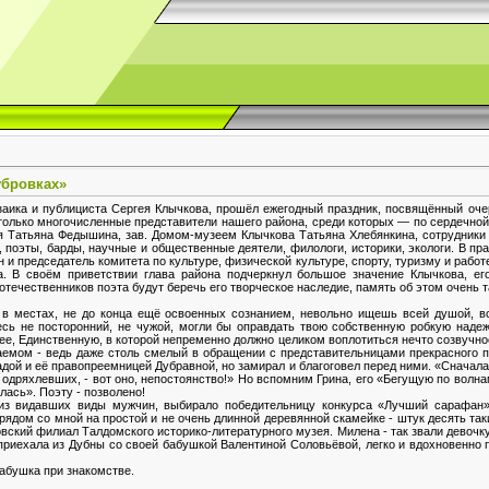
убровках»
озаика и публициста Сергея Клычкова, прошёл ежегодный праздник, посвящённый оч
только многочисленные представители нашего района, среди которых — по сердечной
я Татьяна Федышина, зав. Домом-музеем Клычкова Татьяна Хлебянкина, сотрудники 
 поэты, барды, научные и общественные деятели, филологи, историки, экологи. В пр
и председатель комитета по культуре, физической культуре, спорту, туризму и раб
. В своём приветствии глава района подчеркнул большое значение Клычкова, его
отечественников поэта будут беречь его творческое наследие, память об этом очень 
 в местах, не до конца ещё освоенных сознанием, невольно ищешь всей душой, в
есь не посторонний, не чужой, могли бы оправдать твою собственную робкую наде
рее, Единственную, в которой непременно должно целиком воплотиться нечто созвучно
аемом - ведь даже столь смелый в обращении с представительницами прекрасного п
й и её правопреемницей Дубравной, но замирал и благоговел перед ними. «Сначала 
 одряхлевших, - вот оно, непостоянство!» Но вспомним Грина, его «Бегущую по волна
лась». Поэту - позволено!
е из видавших виды мужчин, выбирало победительницу конкурса «Лучший сарафан»
ядом со мной на простой и не очень длинной деревянной скамейке - штук десять та
вский филиал Талдомского историко-литературного музея. Милена - так звали девоч
приехала из Дубны со своей бабушкой Валентиной Соловьёвой, легко и вдохновенно
бабушка при знакомстве.