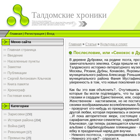
Талдомские хроники
Главная
|
Регистрация
|
Вход
Меню сайта
Главная
»
Статьи
»
Культура и спорт
Главная страница
Послесловие, или «Сенокос в Д
Введение
В деревне Дубровки, на родине поэта, пр
Населенные пункты
замечательного земляка. Сюда пришли не 
Заметки
Талдомского историко-литературного музе
Москвы, Рязани, Дубны, Конаково, Яхромы,
Публикации
муниципального района Александр Роньшин 
муниципального района Фания Мустафина
Сергей Антонович Клычков
уверенность в том, что новые поколения со
Книга памяти
Как бы это вам объяснить?.. Очутившись
Хронограф
которые бы могли подтвердить, что ты зд
Гостевая книга
глазами и сердцем Единственное, или, ско
Женственном - настигаемом, но не постиг
своими воображаемыми возлюбленными Ладо
Категории
- проворчит кто-нибудь из преждевременно
другой любви, которая пережилась и окончи
Зарисовки
[150]
...И пока авторитетное жюри, состояще
сарафанчик девочки-семилетки, сидевшей р
История района
[204]
Клычкова», где теперь размещается клычко
Война
[147]
альбоме с барбиподобными пляжницами - 
юбку в праздничный наряд для внучки.
Революция
[17]
- Немного поэтесса, - отрекомендовалась 
Промыслы
- Немного это как? - спросил я.
[25]