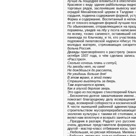
лучше ль пощедрее вложиться в обеспече
Красивое с виду здание райбольницы видно
торговых рядов, заслонявшие вывеску ма
оградой Михайловской церкви в Талдоме -
гордыня, подмена содержания формой, уст
Форма и содержание. Воспитанный в непок
не от плохого владения формой лучшие поэ
По обыкновению, отправляющиеся на празд
поражены, увидев на лбу у поэта написан
по всему, «хомо сапиенс», оставивший с
панихида по Клычкову, и те, кто участво
подложной пилатовской надписи «Иисус На
молодых матерях, стряхивающих сигаретны
больна Россия.
Дважды приговорённого к расстрелу (махн
октября 1937 года, о чём сделана запись
«Расстрел».
Сколько хочешь плачь и сетуй,
Ни звезды нет, ни огня!
Не дождёшься до рассвета,
Не увидишь больше дня!
В этом мраке, в этой теми
Страшно выглянуть за дверь.
Там ворочается время,
Как в глухой берлоге зверь.
Это одно из последних стихотворений Клыч
...Бесконечно долгое замалчивание имени..
помогает благородному делу возвращения 
лада, всемирной соборности и космической
К чести нынешней районной администраци
строительством мусороперерабатывающего
экологию культуры с такими её столпами, 
велел нам вплотную и всерьёз заняться на
...Праздник в разгаре. Радуют ухо русск
очень дружные представители формирующе
другой - мастер-класс отбивания косы, трети
...Небольшая, но рясная яблонька. Милена 
- Бабушка, держи его, только поближе к фот