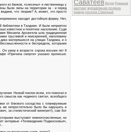
Саватеев
Вотря
Романов
ного из банков, «снесены» и лиственницы у
ны были липы на территории за - и перед
картинг
журавлиная родина
ведаем, что творим? А, может, это просто
правда
поселок Северный
непременно находит достойную форму. Нет,
й библиотеки в Талдоме. И были неприятно
ошо известное и понятное населению. Судя
раме Михаила Архангела шла традиционная
вами трусливой и неискренней, наполовину
 дико матеряшихся на улицах Талдома, и о
, бессмысленности и беспредела, которыми
. Он умер в возрасте сорока восьми лет 8
графе «Причина смерти» указано прописью:
зучения. Низкий поклон всем, кто помогал и
го смысла как «единого света», всеобщего
вки от близкого соседства с планируемым
ль же непростительно было бы нарушать и
ич, за стилистический винегрет!), сам Бог
 которыми выступают немногочисленные, но
аёт интервью «Телевидению Подмосковья»,
...
 лечу на воздушном шаре, ладно?..