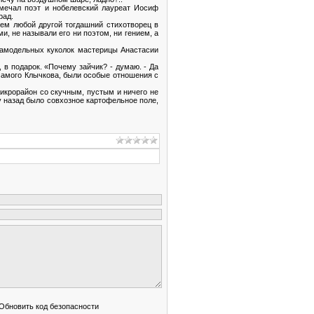
замечал поэт и нобелевский лауреат Иосиф
рад.
чем любой другой тогдашний стихотворец в
и, не называли его ни поэтом, ни гением, а
 самодельных куколок мастерицы Анастасии
 в подарок. «Почему зайчик? - думаю. - Да
у самого Клычкова, были особые отношения с
икрорайон со скучным, пустым и ничего не
у назад было совхозное картофельное поле,