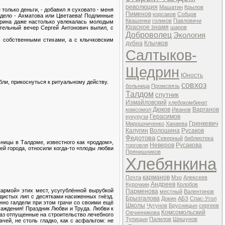
революция
Машатин
Крылов
только деньги, - добавил я суховато - меня
Пименов
корсаков
Собцов
 дело - Ахматова или Цветаева! Подлинные
Квашенки
голиков
Павловичи
арина даже настолько увлекалась молодым
Красное знамя
шаров
ительный вечер Сергей Антонович выпил, с
Доброволец
Экология
с собственными стихами, а с клычковским
дубна
Клычков
Салтыков-
Щедрин
Юность
бли, прикоснуться к ритуальному действу.
совхоз
больница
Промсвязь
Талдом
спутник
Измайловский
хлебокомбинат
Дюков
Варганов
комсомол
Иванов
Герасимов
кукуруза
Гринкевич
Мирошниченко
Ханаева
Калугин
Волошина
Русаков
Федотова
Северный
библиотека
ьницы в Талдоме, известного как «роддом»,
Неверов
Русакова
торговля
й города, относили когда-то «плоды любви
Прянишников
Хлебянкина
карманов
Почта
Мэо
Алексеев
Андреев
Курочкин
Колобов
армой» этих мест, усугублённой вырубкой
Парменова
местный
Валентинов
идистых лип с десятками насиженных гнёзд.
Брызгалова
Докин
АБЗ
Спас-Угол
янно галдели при этом грачи со своими ещё
Школы
Чугунов
Брусницын
сергеев
аждения! Праздник Любви и Труда. Любви к
Комсомольский
Овчинникова
раз отпущенные на строительство лечебного
Тупицын
Палилов
Шишунов
чей, не столь гладко, как с асфальтом: не