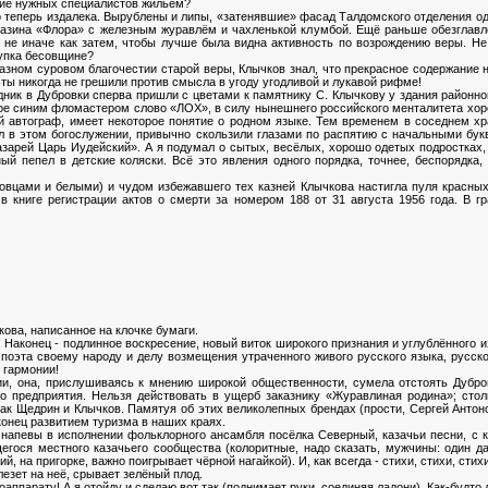
ние нужных специалистов жильём?
 теперь издалека. Вырублены и липы, «затенявшие» фасад Талдомского отделения од
газина «Флора» с железным журавлём и чахленькой клумбой. Ещё раньше обезглавле
 не иначе как затем, чтобы лучше была видна активность по возрождению веры. Не 
упка бесовщине?
азном суровом благочестии старой веры, Клычков знал, что прекрасное содержание 
ты никогда не грешили против смысла в угоду угодливой и лукавой рифме!
ник в Дубровки сперва пришли с цветами к памятнику С. Клычкову у здания районно
ное синим фломастером слово «ЛОХ», в силу нынешнего российского менталитета хор
ей автограф, имеет некоторое понятие о родном языке. Тем временем в соседнем х
вал в этом богослужении, привычно скользили глазами по распятию с начальными бук
зарей Царь Иудейский». А я подумал о сытых, весёлых, хорошо одетых подростках,
й пепел в детские коляски. Всё это явления одного порядка, точнее, беспорядка
овцами и белыми) и чудом избежавшего тех казней Клычкова настигла пуля красных
 в книге регистрации актов о смерти за номером 188 от 31 августа 1956 года. В 
кова, написанное на клочке бумаги.
. Наконец - подлинное воскресение, новый виток широкого признания и углублённого и
поэта своему народу и делу возмещения утраченного живого русского языка, русско
 гармонии!
и, она, прислушиваясь к мнению широкой общественности, сумела отстоять Дубро
 предприятия. Нельзя действовать в ущерб заказнику «Журавлиная родина»; сто
как Щедрин и Клычков. Памятуя об этих великолепных брендах (прости, Сергей Антонов
конец развитием туризма в наших краях.
ие напевы в исполнении фольклорного ансамбля посёлка Северный, казачьи песни, с
гося местного казачьего сообщества (колоритные, надо сказать, мужчины: один д
й, на пригорке, важно поигрывает чёрной нагайкой). И, как всегда - стихи, стихи, стихи
лезет на неё, срывает зелёный плод.
оаппарату! А я отойду и сделаю вот так (поднимает руки, соединяя ладони). Как-будто