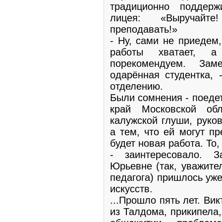
традиционно поддер
лицея: «Выручайт
преподавать!»
- Ну, сами не приедем,
работы хватает, а
порекомендуем. Зам
одарённая студентка, 
отделению.
Были сомнения - поеде
край Московской об
калужской глуши, руко
а тем, что ей могут п
будет новая работа. То,
- заинтересовало. З
Юрьевне (так, уважите
педагога) пришлось уж
искусств.
...Прошло пять лет. Ви
из Талдома, прикипела,