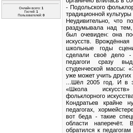
органично влилась в с
- Подольского фолькло
Онлайн всего:
1
Гостей:
1
традиционной культуры
Пользователей:
0
Неудивительно, что п
раздумывала над тем,
был очевиден: она по
искусств. Врождённая
школьные годы сцен
сделали своё дело 
педагоги сразу вы
студенческой массы: «
уже может учить других 
...Шёл 2005 год. И в
«Школа искусств»
фольклорного искусств
Кондратьев крайне н
педагогах, хормейстер
вот беда - такие спец
области наперечёт. 
обратился к педагогам