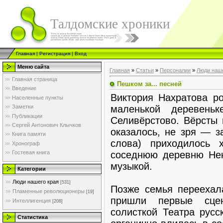
Талдомские хроники
Главная
|
Регистрация
|
Вход
Меню сайта
Главная
»
Статьи
»
Персоналии
»
Люди наше
Главная страница
Пешком за... песней
Введение
Виктория Нахратова ро
Населенные пункты
маленькой деревень
Заметки
Публикации
Селивёрстово. Вёрсты 
Сергей Антонович Клычков
оказалось, не зря — з
Книга памяти
слова) приходилось 
Хронограф
соседнюю деревню Нек
Гостевая книга
музыкой.
Категории
Люди нашего края
[531]
Позже семья переехал
Пламенные революционеры
[19]
пришли первые сцен
Интеллигенция
[208]
солисткой Театра русс
Статистика