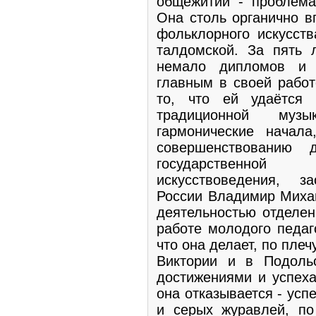
общежитии - проблема
Она столь органично в
фольклорного искусств
талдомской. За пять 
немало дипломов и 
главным в своей работ
то, что ей удаётся
традиционной музы
гармонические начал
совершенствованию 
государственной
искусствоведения, з
России Владимир Миха
деятельностью отделен
работе молодого педаг
что она делает, по пле
Виктории и в Подоль
достижениями и успеха
она отказывается - усп
и серых журавлей, по