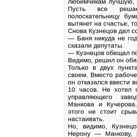
любимчикам лучшую, 
Пусть все реша
полоскательницу бу
вытянет на счастье, то
Снова Кузнецов дал с
— Баня никуда не го
сказали депутаты.
— Кузнецов обещал п
Видимо, решил он обя
Только в двух пункт
своем. Вместо рабоче
он отказался ввести в
10 часов. Не хотел
управляющего заво
Манкова и Кучерова
этого не стоит срыв
настаивать.
Но, видимо, Кузнец
Нерону — Манкову, 