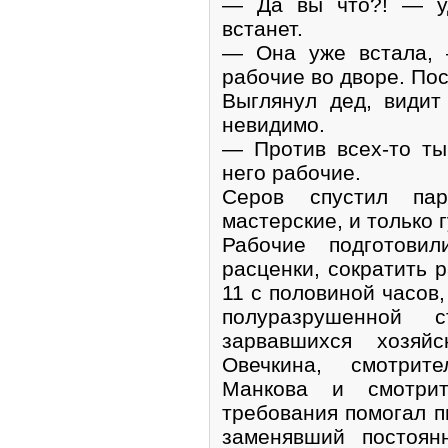
— Да вы что?! — уд
встанет.
— Она уже встала, 
рабочие во дворе. По
Выглянул дед, види
невидимо.
— Против всех-то т
него рабочие.
Серов спустил па
мастерские, и только 
Рабочие подготовил
расценки, сократить 
11 с половиной часов
полуразрушенной 
зарвавшихся хозяй
Овечкина, смотрит
Манкова и смотрит
требования помогал п
заменявший постоян