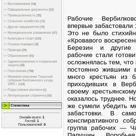
Воспоминания
[54]
Официальные документы
[22]
Промышленность
[35]
Рабочие Вербилков
Сельское хозяйство
[72]
впервые забастовали 
Другие предприятия
[78]
Это не было стихий
Муниципальное управление
[47]
Культура и спорт
«Кровавого воскресен
[102]
Охрана порядка
[18]
Березин и другие 
Природа
[29]
рабочие стали готови
Образование
[91]
осложнялась тем, что
Здравоохранение и социальная
защита
[39]
постоянно жившими 
Персоналии
[758]
много крестьян из 
Межевое описание Тверской
губернии Калязинского уезда
приходивших в Верб
1855 г.
[124]
своему крестьянскому
Родословные росписи
[1]
Литературная страничка
[53]
оказалось труднее. Н
же сумели убедить м
Статистика
забастовки. В сам
Онлайн всего:
1
конспиративного соб
Гостей:
1
Пользователей:
0
группа рабочих — Ча
Папушин, Воробь