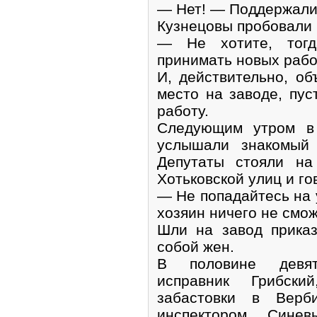
— Нет! — Поддержали
Кузнецовы пробовали 
— Не хотите, тог
принимать новых рабо
И, действительно, об
место на заводе, пус
работу.
Следующим утром в 
услышали знакомый 
Депутаты стояли на
Хотьковской улиц и го
— Не попадайтесь на у
хозяин ничего не смож
Шли на завод приказ
собой жен.
В половине девят
исправник Грибск
забастовки в Верб
инспектором Сине