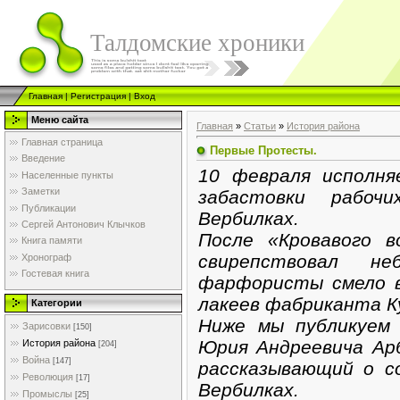
Талдомские хроники
Главная
|
Регистрация
|
Вход
Меню сайта
Главная
»
Статьи
»
История района
Главная страница
Первые Протесты.
Введение
10 февраля исполня
Населенные пункты
Заметки
забастовки рабоч
Публикации
Вербилках.
Сергей Антонович Клычков
После «Кровавого в
Книга памяти
свирепствовал не
Хронограф
Гостевая книга
фарфористы смело в
лакеев фабриканта К
Категории
Ниже мы публикуем 
Зарисовки
[150]
Юрия Андреевича Ар
История района
[204]
Война
[147]
рассказывающий о с
Революция
[17]
Вербилках.
Промыслы
[25]