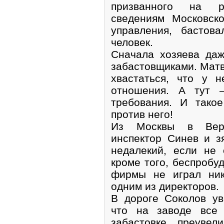
призванного на р
сведениям Московско
управления, бастов
человек.
Сначала хозяева даж
забастовщиками. Мат
хвастаться, что у 
отношения. А тут —
требования. И тако
против него!
Из Москвы в Верб
инспектор Синев и з
недалекий, если не 
кроме того, беспробу
фирмы не играл ник
одним из директоров.
В дороге Соколов ув
что на заводе все
забастовке преуве