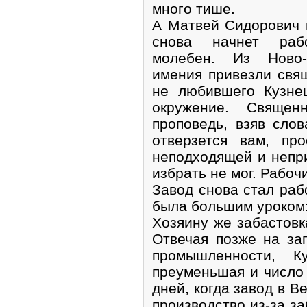
много тише.
А Матвей Сидорович н
снова начнет рабо
молебен. Из Ново-Н
имения привезли свя
не любившего Кузне
окружение. Священ
проповедь, взяв слов
отверзется вам, пр
неподходящей и непр
избрать не мог. Рабоч
Завод снова стал раб
была большим уроком:
Хозяину же забастовк
Отвечая позже на за
промышленности, К
преуменьшая и число
дней, когда завод в В
производство из-за за