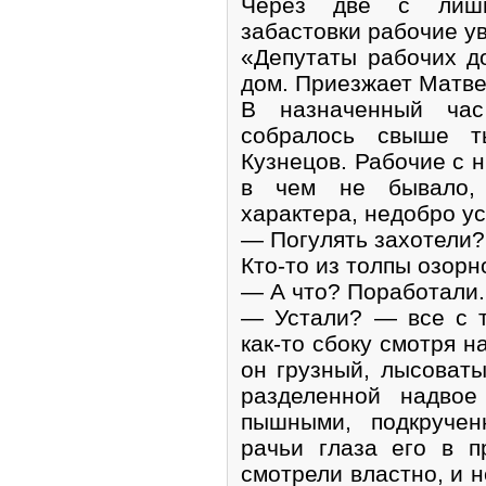
Через две с лишн
забастовки рабочие у
«Депутаты рабочих д
дом. Приезжает Матве
В назначенный час
собралось свыше ты
Кузнецов. Рабочие с н
в чем не бывало,
характера, недобро ус
— Погулять захотели?
Кто-то из толпы озорн
— А что? Поработали.
— Устали? — все с т
как-то сбоку смотря н
он грузный, лысоваты
разделенной надвое
пышными, подкручен
рачьи глаза его в 
смотрели властно, и 