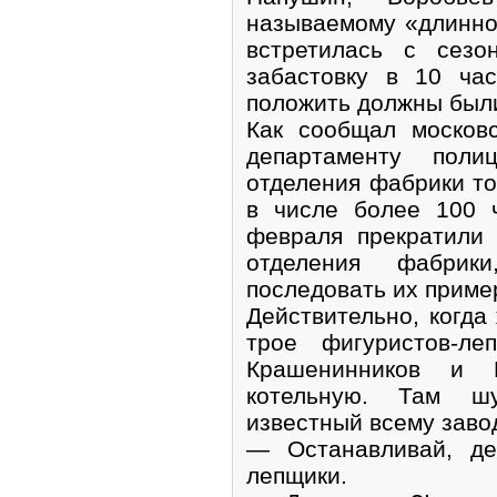
называемому «длинно
встретилась с сезо
забастовку в 10 ча
положить должны был
Как сообщал москов
департаменту поли
отделения фабрики то
в числе более 100 
февраля прекратили 
отделения фабрик
последовать их приме
Действительно, когда
трое фигуристов-л
Крашенинников и 
котельную. Там ш
известный всему заво
— Останавливай, де
лепщики.