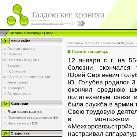
Талдомские хроники
Главная
|
Регистрация
|
Вход
Меню сайта
Главная
»
Статьи
»
Персоналии
»
Люди наше
Главная страница
Памяти товарища.
Введение
12 января с г. на 5
Населенные пункты
Заметки
болезни скончался 
Публикации
Юрий Сергеевич Голуб
Сергей Антонович Клычков
Ю. Голубев родился 3 
Книга памяти
окончил среднюю ш
Хронограф
Гостевая книга
политехникум связи и
была служба в армии 
Категории
Свою трудовую деяте
Люди нашего края
[531]
в монтажном 
Пламенные революционеры
[19]
Интеллигенция
[208]
«Межгорсвязьстрой», п
настраивал аппаратур
Статистика