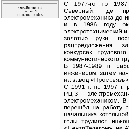
С 1977-го по 1987
Онлайн всего:
1
Северный, где п
Гостей:
1
Пользователей:
0
электромеханика до и
и в 1986 году ок
электротехнический ин
золотые руки, по
рацпредложения, 
конкурсах трудовог
коммунистического тр
В 1987-1989 гг. ра
инженером, затем нач
на завод «Промсвязь» 
С 1991 г. по 1997 г.
РЦ-3 электромеха
электромехаником. В
перешёл на работу с
начальника котельно
годы трудился инже
«ЦентрТелеком», на А