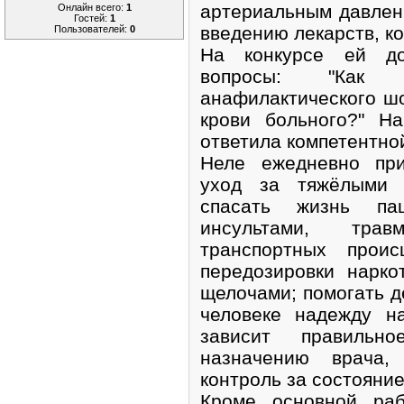
артериальным давлени
Онлайн всего:
1
Гостей:
1
введению лекарств, к
Пользователей:
0
На конкурсе ей до
вопросы: "Как
анафилактического шо
крови больного?" Н
ответила компетентно
Неле ежедневно при
уход за тяжёлыми 
спасать жизнь па
инсультами, тра
транспортных проис
передозировки нарко
щелочами; помогать д
человеке надежду н
зависит правильн
назначению врача,
контроль за состояни
Кроме основной раб