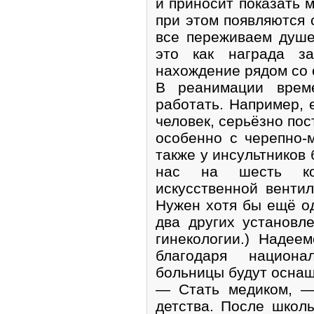
и приносит показать м
при этом появляются 
все переживаем душ
это как награда з
нахождение рядом со
В реанимации врем
работать. Например, 
человек, серьёзно пос
особенно с черепно-
также у инсультников 
нас на шесть ко
искусственной вентил
Нужен хотя бы ещё од
два других установл
гинекологии.) Надее
благодаря национа
больницы будут оснащ
— Стать медиком, —
детства. После школ