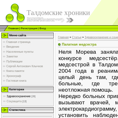
Талдомские хроники
Главная
|
Регистрация
|
Вход
Меню сайта
Главная
»
Статьи
»
Здравоохранение и соц
Главная страница
Палатная медсестра
Введение
Неля Морева занял
Населенные пункты
Заметки
конкурсе медсестё
Публикации
медсестрой в Талдом
Сергей Антонович Клычков
2004 года в реаним
Книга памяти
целый день там, гд
Хронограф
Гостевая книга
больные, где тре
неотложная помощь.
Категории
Нередко больных прив
Здравоохранение
[26]
вызывают врачей, м
Соцзащита
[13]
электрокардиограм
Статистика
установить наблюде