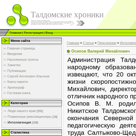
Талдомские хроники
Главная
|
Регистрация
|
Вход
Меню сайта
Главная
»
Статьи
»
Персоналии
»
Интеллиг
Главная страница
Осипов Валерий Михайлович
Введение
Администрация Талд
Населенные пункты
Заметки
народному образова
Публикации
извещают, что 20 ок
Сергей Антонович Клычков
жизни скоропостижн
Книга памяти
Михайлович, директо
Хронограф
Гостевая книга
отличник народного п
Осипов В. М. роди
Категории
Никитское Талдомско
Люди нашего края
[531]
окончания Северной
Пламенные революционеры
[19]
Интеллигенция
[208]
педагогическую деят
труда Салтыково-Щед
Статистика