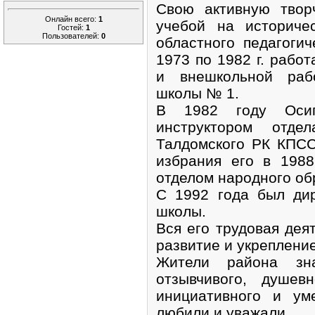
Свою активную твор
Онлайн всего:
1
учебой на историче
Гостей:
1
Пользователей:
0
областного педагогич
1973 по 1982 г. рабо
и внешкольной раб
школы № 1.
В 1982 году Оси
инструктором отде
Талдомского РК КПСС
избрания его в 198
отделом народного об
С 1992 года был ди
школы.
Вся его трудовая дея
развитие и укреплени
Жители района зна
отзывчивого, душевн
инициативного и ум
любили и уважали.