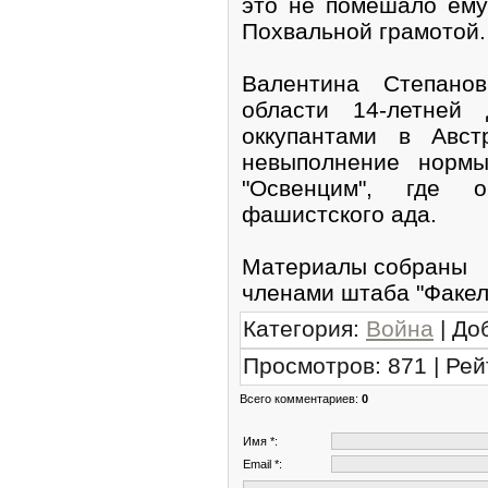
это не помешало ему
Похвальной грамотой.
Валентина Степано
области 14-летней 
оккупантами в Авс
невыполнение нормы
"Освенцим", где 
фашистского ада.
Материалы собраны
членами штаба "Факел
Категория
:
Война
|
До
Просмотров
:
871
|
Рей
Всего комментариев
:
0
Имя *:
Email *: