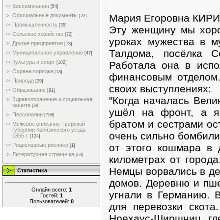
Воспоминания
[54]
Мария Егоровна КИР
Официальные документы
[22]
Промышленность
[35]
Эту женщину мы хор
Сельское хозяйство
[72]
уроках мужества в м
Другие предприятия
[78]
Талдома, посёлка С
Муниципальное управление
[47]
Культура и спорт
Работала она в исп
[102]
Охрана порядка
[18]
финансовым отделом.
Природа
[29]
своих выступлениях:
Образование
[91]
"Когда началась Вели
Здравоохранение и социальная
защита
[39]
ушёл на фронт, а я
Персоналии
[758]
братом и сестрами ос
Межевое описание Тверской
губернии Калязинского уезда
очень сильно бомбили
1855 г.
[124]
от этого кошмара в 
Родословные росписи
[1]
Литературная страничка
[53]
километрах от города
Немцы ворвались в де
Статистика
домов. Деревню и пш
Онлайн всего:
1
угнали в Германию. 
Гостей:
1
Пользователей:
0
для перевозки скота
Ноехаус-Ширшниц, гд