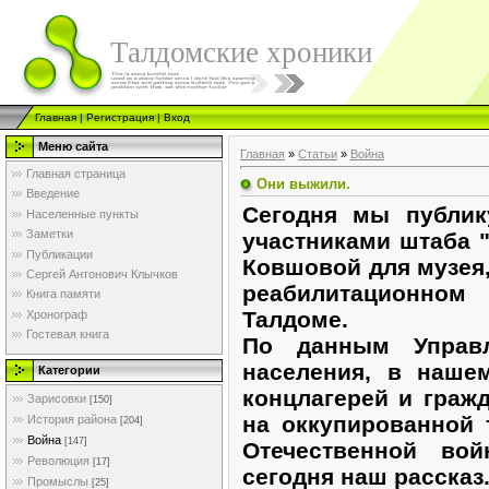
Талдомские хроники
Главная
|
Регистрация
|
Вход
Меню сайта
Главная
»
Статьи
»
Война
Главная страница
Они выжили.
Введение
Сегодня мы публик
Населенные пункты
Заметки
участниками штаба 
Публикации
Ковшовой для музея
Сергей Антонович Клычков
реабилитационно
Книга памяти
Талдоме.
Хронограф
Гостевая книга
По данным Управл
населения, в наше
Категории
концлагерей и граж
Зарисовки
[150]
на оккупированной 
История района
[204]
Война
[147]
Отечественной во
Революция
[17]
сегодня наш рассказ
Промыслы
[25]