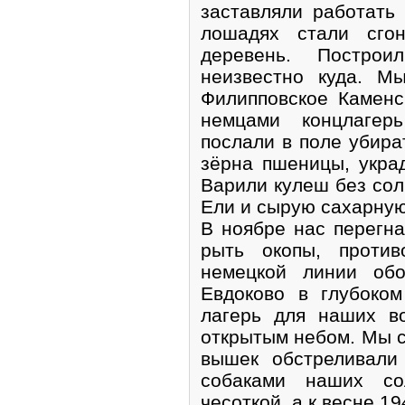
заставляли работать
лошадях стали сго
деревень. Постро
неизвестно куда. М
Филипповское Каменс
немцами концлагер
послали в поле убира
зёрна пшеницы, украд
Варили кулеш без соли
Ели и сырую сахарную
В ноябре нас перегна
рыть окопы, против
немецкой линии обо
Евдоково в глубоко
лагерь для наших в
открытым небом. Мы с
вышек обстреливали
собаками наших с
чесоткой, а к весне 1