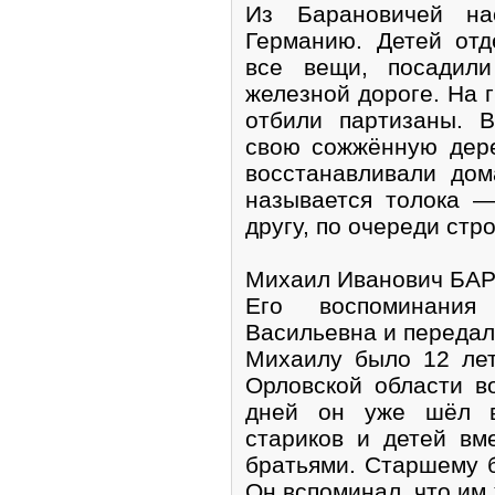
Из Барановичей н
Германию. Детей отд
все вещи, посадил
железной дороге. На 
отбили партизаны. 
свою сожжённую дере
восстанавливали дом
называется толока —
другу, по очереди стр
Михаил Иванович БА
Его воспоминания
Васильевна и передал
Михаилу было 12 лет
Орловской области в
дней он уже шёл в
стариков и детей вм
братьями. Старшему б
Он вспоминал, что им 