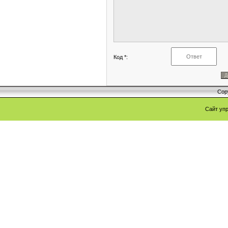
Код *:
Cop
Сайт уп