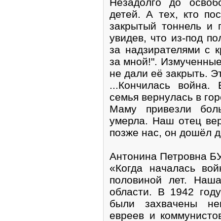
Незадолго до освоб
детей. А тех, кто по
закрытый тоннель и п
увидев, что из-под п
за надзирателями с к
за мной!". Измученные
не дали её закрыть. Э
...Кончилась война
семья вернулась в гор
Маму привезли бол
умерла. Наш отец ве
позже нас, он дошёл д
Антонина Петровна 
«Когда началась во
половиной лет. Наш
области. В 1942 год
были захвачены не
евреев и коммунистов