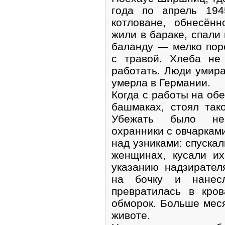
года по апрель 194
котловане, обнесён
жили в бараке, спали 
баланду — мелко по
с травой. Хлеба не
работать. Люди умир
умерла в Германии.
Когда с работы на об
башмаках, стоял так
Убежать было нев
охранники с овчаркам
над узниками: спускал
женщинах, кусали их
указанию надзирател
на бочку и нанес
превратилась в кро
обморок. Больше меся
животе.