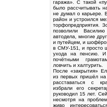
гаража». С такой «п
было рассчитывать н
не думал о карьере. 
район и устроился ме
торфопредприятия. З
позволили Василию
автодела, многие дру
и путейцем, и шофёро
в СМУ-151, и просто
ухода на пенсию. И
почётными грамота
ловчить и халтурить.
После «закрытия» Е
из первых пришёл на 
расставаться с кр
избрали его секрет
руководил 15 лет. Се
несмотря на пробле
живо интересовать