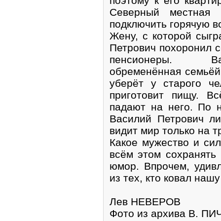
поэтому к его кварти
Северный местная 
подключить горячую во
Жену, с которой сыгр
Петрович похоронил с
пенсионеры. Ва
обременённая семьёй,
уберёт у старого че
приготовит пищу. В
падают на него. По 
Василий Петрович ли
видит мир только на т
Какое мужество и сил
всём этом сохранять
юмор. Впрочем, удивл
из тех, кто ковал наш
Лев НЕВЕРОВ
Фото из архива В. П