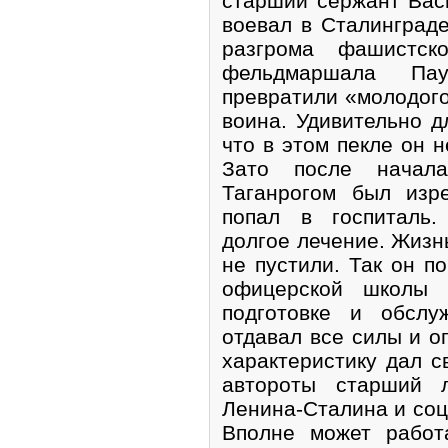
старший сержант Вас
воевал в Сталинграде
разгрома фашистск
фельдмаршала Пау
превратили «молодого
воина. Удивительно д
что в этом пекле он 
Зато после начал
Таганрогом был изр
попал в госпиталь.
долгое лечение. Жизн
не пустили. Так он п
офицерской школы б
подготовке и обслу
отдавал все силы и о
характеристику дал 
автороты старший л
Ленина-Сталина и соц
Вполне может работ