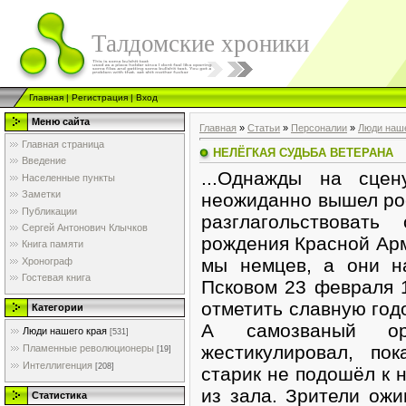
Талдомские хроники
Главная
|
Регистрация
|
Вход
Меню сайта
Главная
»
Статьи
»
Персоналии
»
Люди наше
Главная страница
НЕЛЁГКАЯ СУДЬБА ВЕТЕРАНА
Введение
...Однажды на сцен
Населенные пункты
Заметки
неожиданно вышел ро
Публикации
разглагольствоват
Сергей Антонович Клычков
рождения Красной Арм
Книга памяти
мы немцев, а они н
Хронограф
Гостевая книга
Псковом 23 февраля 
отметить славную год
Категории
А самозваный ор
Люди нашего края
[531]
жестикулировал, по
Пламенные революционеры
[19]
Интеллигенция
[208]
старик не подошёл к н
из зала. Зрители ожи
Статистика